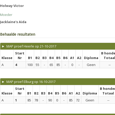
Holway Victor
Moeder
Jacklaine's Aida
Behaalde resultaten
► MAP proef Heerle op 21-10-2017
Start
B hond
Klasse
Nr
B1
B2
B3
B4
B5
B6
A1
A2
Diploma
Totaa
A
4
100
55
-
65
85
-
0
-
Geen
--
► MAP proef Elburg op 16-10-2017
Start
B honde
Klasse
Nr
B1
B2
B3
B4
B5
B6
A1
A2
Diploma
Totaal
A
1
85
78
-
90
0
-
85
72
Geen
--