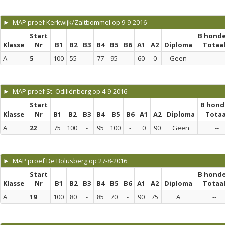
► MAP proef Kerkwijk/Zaltbommel op 9-9-2016
Start
B hond
Klasse
Nr
B1
B2
B3
B4
B5
B6
A1
A2
Diploma
Totaa
A
5
100
55
-
77
95
-
60
0
Geen
--
► MAP proef St. Odiliënberg op 4-9-2016
Start
B hond
Klasse
Nr
B1
B2
B3
B4
B5
B6
A1
A2
Diploma
Totaa
A
22
75
100
-
95
100
-
0
90
Geen
--
► MAP proef De Bolusberg op 27-8-2016
Start
B hond
Klasse
Nr
B1
B2
B3
B4
B5
B6
A1
A2
Diploma
Totaa
A
19
100
80
-
85
70
-
90
75
A
--