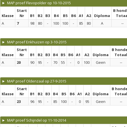
► MAP proef Flevopolder op 10-10-2015
Start
B hond
Klasse
Nr
B1
B2
B3
B4
B5
B6
A1
A2
Diploma
Totaa
A
7
98
80
-
100
100
-
85
80
A
--
► MAP proef Enkhuizen op 3-10-2015
Start
B hond
Klasse
Nr
B1
B2
B3
B4
B5
B6
A1
A2
Diploma
Totaa
A
20
90
95
-
70
55
-
0
100
Geen
--
► MAP proef Oldenzaal op 27-9-2015
Start
B hond
Klasse
Nr
B1
B2
B3
B4
B5
B6
A1
A2
Diploma
Totaa
A
23
96
95
-
85
100
-
0
95
Geen
--
► MAP proef Schijndel op 11-10-2014