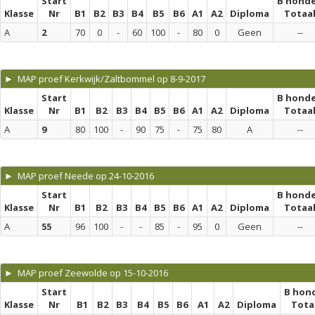
Start
B hond
Klasse
Nr
B1
B2
B3
B4
B5
B6
A1
A2
Diploma
Totaa
A
2
70
0
-
60
100
-
80
0
Geen
--
► MAP proef Kerkwijk/Zaltbommel op 8-9-2017
Start
B hond
Klasse
Nr
B1
B2
B3
B4
B5
B6
A1
A2
Diploma
Totaa
A
9
80
100
-
90
75
-
75
80
A
--
► MAP proef Neede op 24-10-2016
Start
B hond
Klasse
Nr
B1
B2
B3
B4
B5
B6
A1
A2
Diploma
Totaa
A
55
96
100
-
-
85
-
95
0
Geen
--
► MAP proef Zeewolde op 15-10-2016
Start
B hon
Klasse
Nr
B1
B2
B3
B4
B5
B6
A1
A2
Diploma
Tota