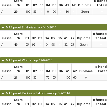
Start
B hond
Klasse
Nr
B1
B2
B3
B4
B5
B6
A1
A2
Diploma
Totaa
A
20
100
85
-
0
90
-
80
-
Geen
--
► MAP proef Enkhuizen op 4-10-2014
Start
B honde
Klasse
Nr
B1
B2
B3
B4
B5
B6
A1
A2
Diploma
Totaal
A
40
95
95
-
0
98
-
82
95
Geen
--
► MAP proef Wijchen op 19-9-2014
Start
B hond
Klasse
Nr
B1
B2
B3
B4
B5
B6
A1
A2
Diploma
Totaa
A
21
100
85
-
75
95
-
100
60
A
--
► MAP proef Kerkwijk/Zaltbommel op 5-9-2014
Start
B honde
Klasse
Nr
B1
B2
B3
B4
B5
B6
A1
A2
Diploma
Totaal