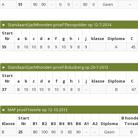
A
51
90
90
-
0
0
-
90
0
Geen
--
► Standaard Jachthonden proef Flevopolder op 12-7-2014
Start
Nr
a
b
c
d
e
f
g
h
i
j
klasse
Diploma
C
55
8
10
10
8
9
9
10
9
8
9
A
45
► Standaard Jachthonden proef Bolusberg op 20-7-2013
Start
Nr
a
b
c
d
e
f
g
h
i
j
klasse
Diploma
C
37
8
10
10
10
9
10
9
8
0
-
B
47
► MAP proef Heerle op 12-10-2013
Start
B hond
Klasse
Nr
B1
B2
B3
B4
B5
B6
A1
A2
Diploma
Totaa
B
25
80
100
90
0
65
90
-
-
Geen
0