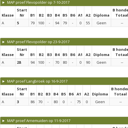
► MAP proef Flevopolder op 7-10-2017
Start
B hond
Klasse
Nr
B1
B2
B3
B4
B5
B6
A1
A2
Diploma
Totaa
A
5
79
100
-
94
79
-
0
55
Geen
--
► MAP proef Flevopolder op 23-9-2017
Start
B hond
Klasse
Nr
B1
B2
B3
B4
B5
B6
A1
A2
Diploma
Totaa
A
28
94
100
-
70
80
-
0
90
Geen
--
► MAP proef Langbroek op 16-9-2017
Start
B honde
Klasse
Nr
B1
B2
B3
B4
B5
B6
A1
A2
Diploma
Totaal
A
3
86
70
-
80
0
-
75
0
Geen
--
► MAP proef Arnemuiden op 11-9-2017