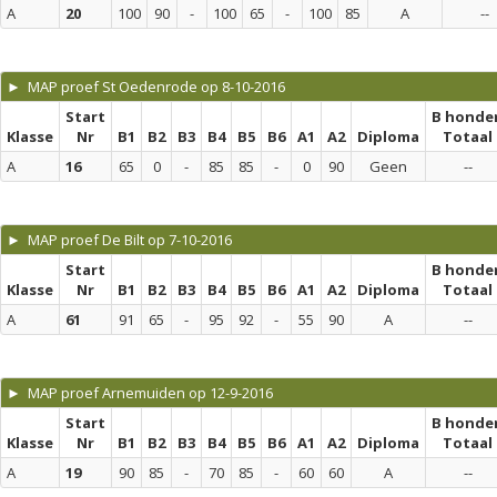
A
20
100
90
-
100
65
-
100
85
A
--
► MAP proef St Oedenrode op 8-10-2016
Start
B honde
Klasse
Nr
B1
B2
B3
B4
B5
B6
A1
A2
Diploma
Totaal
A
16
65
0
-
85
85
-
0
90
Geen
--
► MAP proef De Bilt op 7-10-2016
Start
B honde
Klasse
Nr
B1
B2
B3
B4
B5
B6
A1
A2
Diploma
Totaal
A
61
91
65
-
95
92
-
55
90
A
--
► MAP proef Arnemuiden op 12-9-2016
Start
B honde
Klasse
Nr
B1
B2
B3
B4
B5
B6
A1
A2
Diploma
Totaal
A
19
90
85
-
70
85
-
60
60
A
--