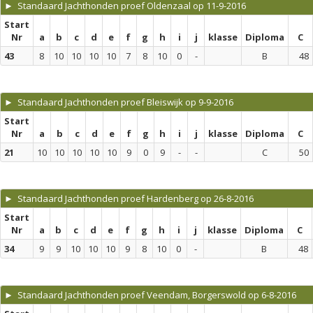
► Standaard Jachthonden proef Oldenzaal op 11-9-2016
Start
Nr
a
b
c
d
e
f
g
h
i
j
klasse
Diploma
C
43
8
10
10
10
10
7
8
10
0
-
B
48
► Standaard Jachthonden proef Bleiswijk op 9-9-2016
Start
Nr
a
b
c
d
e
f
g
h
i
j
klasse
Diploma
C
21
10
10
10
10
10
9
0
9
-
-
C
50
► Standaard Jachthonden proef Hardenberg op 26-8-2016
Start
Nr
a
b
c
d
e
f
g
h
i
j
klasse
Diploma
C
34
9
9
10
10
10
9
8
10
0
-
B
48
► Standaard Jachthonden proef Veendam, Borgerswold op 6-8-2016