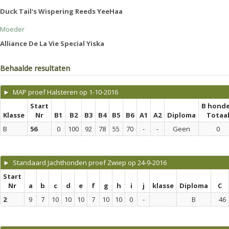
Duck Tail's Wispering Reeds YeeHaa
Moeder
Alliance De La Vie Special Yiska
Behaalde resultaten
► MAP proef Halsteren op 1-10-2016
Start
B hond
Klasse
Nr
B1
B2
B3
B4
B5
B6
A1
A2
Diploma
Totaa
B
56
0
100
92
78
55
70
-
-
Geen
0
► Standaard Jachthonden proef Zwiep op 24-9-2016
Start
Nr
a
b
c
d
e
f
g
h
i
j
klasse
Diploma
C
2
9
7
10
10
10
7
10
10
0
-
B
46