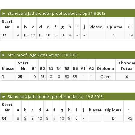
► Standaard Jachthonden proef Lewedorp op 31-8-2013
Start
Nr
a
b
c
d
e
f
g
h
i
j
klasse
Diploma
C
32
9
10
10
10
10
0
0
8
-
-
C
49
► MAP proef Lage Zwaluwe op 5-10-2013
Start
B honde
Klasse
Nr
B1
B2
B3
B4
B5
B6
A1
A2
Diploma
Totaal
B
25
0
85
0
0
80
55
-
-
Geen
0
► Standaard Jachthonden proef Klundert op 19-8-2013
Start
Nr
a
b
c
d
e
f
g
h
i
j
klasse
Diploma
C
64
8
9
9
10
9
7
10
9
0
-
B
45