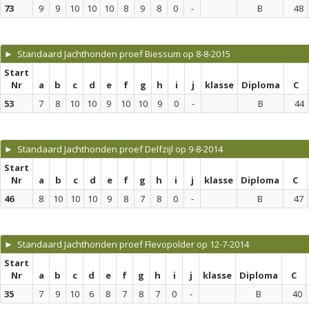
73
9
9
10
10
10
8
9
8
0
-
B
48
► Standaard Jachthonden proef Biessum op 8-8-2015
Start
Nr
a
b
c
d
e
f
g
h
i
j
klasse
Diploma
C
53
7
8
10
10
9
10
10
9
0
-
B
44
► Standaard Jachthonden proef Delfzijl op 9-8-2014
Start
Nr
a
b
c
d
e
f
g
h
i
j
klasse
Diploma
C
46
8
10
10
10
9
8
7
8
0
-
B
47
► Standaard Jachthonden proef Flevopolder op 12-7-2014
Start
Nr
a
b
c
d
e
f
g
h
i
j
klasse
Diploma
C
35
7
9
10
6
8
7
8
7
0
-
B
40