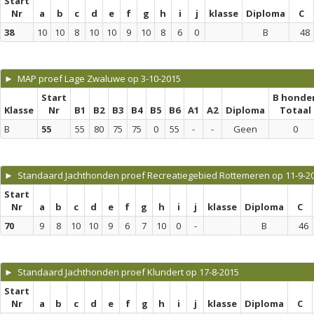
Start
Nr
a
b
c
d
e
f
g
h
i
j
klasse
Diploma
C
38
10
10
8
10
10
9
10
8
6
0
B
48
► MAP proef Lage Zwaluwe op 3-10-2015
Start
B honde
Klasse
Nr
B1
B2
B3
B4
B5
B6
A1
A2
Diploma
Totaal
B
55
55
80
75
75
0
55
-
-
Geen
0
► Standaard Jachthonden proef Recreatiegebied Rottemeren op 11-9-2
Start
Nr
a
b
c
d
e
f
g
h
i
j
klasse
Diploma
C
70
9
8
10
10
9
6
7
10
0
-
B
46
► Standaard Jachthonden proef Klundert op 17-8-2015
Start
Nr
a
b
c
d
e
f
g
h
i
j
klasse
Diploma
C