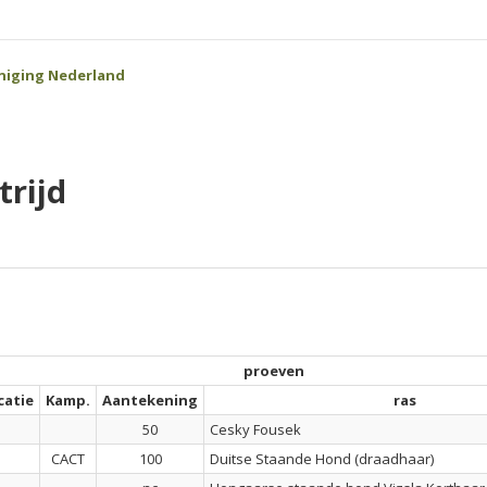
niging Nederland
rijd
proeven
catie
Kamp.
Aantekening
ras
50
Cesky Fousek
CACT
100
Duitse Staande Hond (draadhaar)