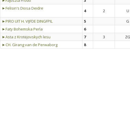
►Fajtiszta Frodo
3
►Felisin's Diosa Deidre
4
2
U
►PIRO UIT H. VIJFDE DINGFPIL
5
G
►Faty Bohemska Perla
6
►Asta z Krotejovskych lesu
7
3
Z
►CH. Girang van de Perwaborg
8