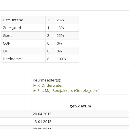
Uitmuntend
2
25%
Zeer goed
1
13%
Goed
2
25%
CQN
0
0%
EV
0
0%
Deelname
8
100%
Keurmeester(s):
► R. Onderwater
► P. L. M. J. Rooijakkers (Gedelegeerd)
geb.datum
20-04-2012
13-01-2012