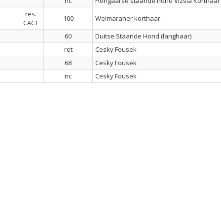
nc
Hongaarse staande hond Vizsla Korthaar
res.
100
Weimaraner korthaar
CACT
60
Duitse Staande Hond (langhaar)
ret
Cesky Fousek
G
68
Cesky Fousek
nc
Cesky Fousek