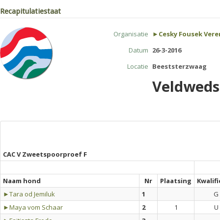
Recapitulatiestaat
Organisatie
►Cesky Fousek Vere
Datum
26-3-2016
Locatie
Beeststerzwaag
Veldwedst
CAC V Zweetspoorproef F
Naam hond
Nr
Plaatsing
Kwalifi
►Tara od Jemiluk
1
G
►Maya vom Schaar
2
1
U