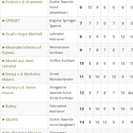
►Foxtrot v.d. Krammer
Duitse Staande
6
10
9
6
6
6
0
Hond
(draadhaar)
►SPROET
Engelse Springer
7
7
7
0
7
9
0
Spaniel
►Dual's Hope Mitchell
Labrador
8
9
9
9
9
10
1
Retriever
►Meander Inferno of
Weimaraner
9
7
8
7
6
7
7
Flames
korthaar
►Muriel aus dem
Griffon Korthals
10
8
8
9
9
10
1
Leinetal
►Donja v.d. Berkelse
Grote
11
8
10
9
10
9
1
Akkers
Münsterländer
►Honey v.d. Verre
Hongaarse
Hoeve
12
9
7
8
7
10
di
staande hond
Vizsla Korthaar
►Bailey
Flatcoated
13
9
10
9
9
10
1
Retriever
►SILVAS
Duitse Staande
14
8
10
10
9
9
8
Hond (langhaar)
►It's Playtime Morgan
Flatcoated