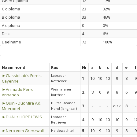
Geen diploma
12
17%
C diploma
23
32%
B diploma
33
46%
A diploma
0
0%
Disk
4
6%
Deelname
72
100%
Naam hond
Ras
Nr
a
b
c
d
e
f
►Classic Lab's Forest
Labrador
1
10
10
10
9
8
9
Cayenne
Retriever
►Animado Perro
Weimaraner
2
8
0
9
8
6
9
Annando
korthaar
►Quin - Duc Mira v.d.
Duitse Staande
3
-
-
-
disk
8
-
Meerpoel
Hond (langhaar)
►DUAL's HOPE LEWIS
Labrador
4
9
10
10
10
9
1
Retriever
►Nero vom Grenzwall
5
10
9
10
9
8
9
Heidewachtel