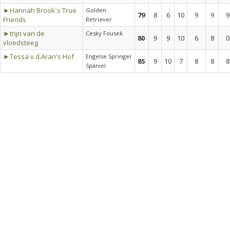
►Hannah Brook`s True
Golden
79
8
6
10
9
9
9
Friends
Retriever
►trijn van de
Cesky Fousek
80
9
9
10
6
8
0
vloedsteeg
►Tessa v.d.Aran's Hof
Engelse Springer
85
9
10
7
8
8
8
Spaniel