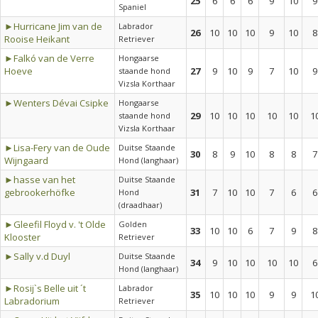
25
6
6
6
9
10
9
Spaniel
►Hurricane Jim van de
Labrador
26
10
10
10
9
10
8
Rooise Heikant
Retriever
►Falkó van de Verre
Hongaarse
Hoeve
27
9
10
9
7
10
9
staande hond
Vizsla Korthaar
►Wenters Dévai Csipke
Hongaarse
29
10
10
10
10
10
1
staande hond
Vizsla Korthaar
►Lisa-Fery van de Oude
Duitse Staande
30
8
9
10
8
8
7
Wijngaard
Hond (langhaar)
►hasse van het
Duitse Staande
gebrookerhöfke
31
7
10
10
7
6
6
Hond
(draadhaar)
►Gleefil Floyd v. 't Olde
Golden
33
10
10
6
7
9
8
Klooster
Retriever
►Sally v.d Duyl
Duitse Staande
34
9
10
10
10
10
6
Hond (langhaar)
►Rosij`s Belle uit ´t
Labrador
35
10
10
10
9
9
1
Labradorium
Retriever