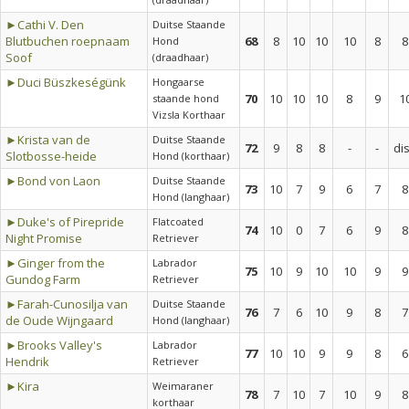
►Cathi V. Den
Duitse Staande
Blutbuchen roepnaam
68
8
10
10
10
8
8
Hond
Soof
(draadhaar)
►Duci Büszkeségünk
Hongaarse
70
10
10
10
8
9
1
staande hond
Vizsla Korthaar
►Krista van de
Duitse Staande
72
9
8
8
-
-
di
Slotbosse-heide
Hond (korthaar)
►Bond von Laon
Duitse Staande
73
10
7
9
6
7
8
Hond (langhaar)
►Duke's of Pirepride
Flatcoated
74
10
0
7
6
9
8
Night Promise
Retriever
►Ginger from the
Labrador
75
10
9
10
10
9
9
Gundog Farm
Retriever
►Farah-Cunosilja van
Duitse Staande
76
7
6
10
9
8
7
de Oude Wijngaard
Hond (langhaar)
►Brooks Valley's
Labrador
77
10
10
9
9
8
6
Hendrik
Retriever
►Kira
Weimaraner
78
7
10
7
10
9
8
korthaar