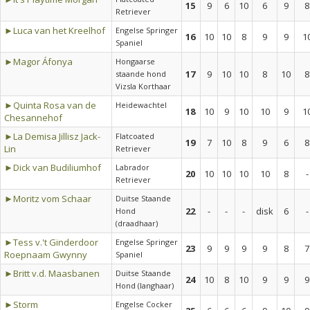
15
9
6
10
6
9
8
Retriever
►Luca van het Kreelhof
Engelse Springer
16
10
10
8
9
9
1
Spaniel
►Magor Áfonya
Hongaarse
17
9
10
10
8
10
8
staande hond
Vizsla Korthaar
►Quinta Rosa van de
Heidewachtel
18
10
9
10
10
9
1
Chesannehof
►La Demisa Jillisz Jack-
Flatcoated
19
7
10
8
9
6
8
Lin
Retriever
►Dick van Budiliumhof
Labrador
20
10
10
10
10
8
-
Retriever
►Moritz vom Schaar
Duitse Staande
22
-
-
-
disk
6
-
Hond
(draadhaar)
►Tess v.'t Ginderdoor
Engelse Springer
23
9
9
9
9
8
7
Roepnaam Gwynny
Spaniel
►Britt v.d. Maasbanen
Duitse Staande
24
10
8
10
9
9
9
Hond (langhaar)
►Storm
Engelse Cocker