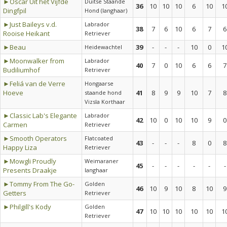
►Oscar Uit het Vijfde
Duitse Staande
36
10
10
10
6
10
1
Dingfpil
Hond (langhaar)
►Just Baileys v.d.
Labrador
38
7
6
10
6
7
6
Rooise Heikant
Retriever
►Beau
39
-
-
-
10
0
1
Heidewachtel
►Moonwalker from
Labrador
40
7
0
10
6
6
7
Budiliumhof
Retriever
►Feliá van de Verre
Hongaarse
Hoeve
41
8
9
9
10
7
8
staande hond
Vizsla Korthaar
►Classic Lab's Elegante
Labrador
42
10
0
10
10
9
0
Carmen
Retriever
►Smooth Operators
Flatcoated
43
-
-
-
8
0
8
Happy Liza
Retriever
►Mowgli Proudly
Weimaraner
45
-
-
-
-
-
-
Presents Draakje
langhaar
►Tommy From The Go-
Golden
46
10
9
10
8
10
9
Getters
Retriever
►Philgill's Kody
Golden
47
10
10
10
10
10
1
Retriever