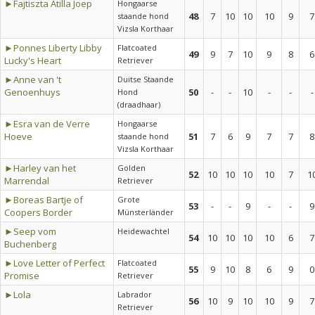
►Fajtiszta Atilla Joep
Hongaarse
48
7
10
10
10
9
7
staande hond
Vizsla Korthaar
►Ponnes Liberty Libby
Flatcoated
49
9
7
10
9
8
6
Lucky's Heart
Retriever
►Anne van 't
Duitse Staande
Genoenhuys
50
-
-
10
-
-
-
Hond
(draadhaar)
►Esra van de Verre
Hongaarse
Hoeve
51
7
6
9
7
7
8
staande hond
Vizsla Korthaar
►Harley van het
Golden
52
10
10
10
10
7
1
Marrendal
Retriever
►Boreas Bartje of
Grote
53
-
-
9
-
-
9
Coopers Border
Münsterländer
►Seep vom
Heidewachtel
54
10
10
10
10
6
7
Buchenberg
►Love Letter of Perfect
Flatcoated
55
9
10
8
6
9
0
Promise
Retriever
►Lola
Labrador
56
10
9
10
10
9
7
Retriever