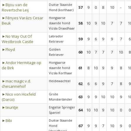
►Bijou van de
Duitse Staande
57
9
0
8
10
-
1
Rovertsche Leij
Hond (korthaar)
►Fényes Varázs Cesar
Hongaarse
Beuk
58
10
9
10
7
7
1
staande hond
Vizsla Draadhaar
►No Way Out Of
Labrador
59
9
6
9
9
7
6
Westbrook Castle
Retriever
►Floyd
Golden
60
10
7
7
7
10
8
Retriever
►Andor Hermitage op
Hongaarse
de Birk
61
8
10
9
9
8
1
staande hond
Vizsla Korthaar
►mac magic v.d.
Heidewachtel
62
6
6
9
7
8
9
chesannehof
►Nico von Hoxfeld
Grote
63
9
9
10
10
9
1
(Darco)
Münsterländer
►teuntje
Engelse Springer
64
10
10
9
10
0
0
Spaniel
►Bibi
Duitse Staande
67
9
9
7
10
9
0
Hond
(draadhaar)