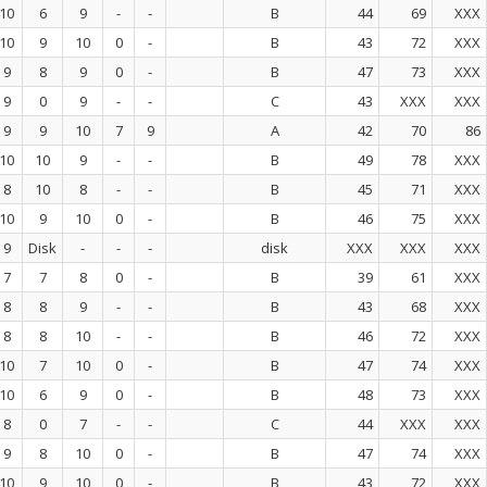
10
6
9
-
-
B
44
69
XXX
10
9
10
0
-
B
43
72
XXX
9
8
9
0
-
B
47
73
XXX
9
0
9
-
-
C
43
XXX
XXX
9
9
10
7
9
A
42
70
86
10
10
9
-
-
B
49
78
XXX
8
10
8
-
-
B
45
71
XXX
10
9
10
0
-
B
46
75
XXX
9
Disk
-
-
-
disk
XXX
XXX
XXX
7
7
8
0
-
B
39
61
XXX
8
8
9
-
-
B
43
68
XXX
8
8
10
-
-
B
46
72
XXX
10
7
10
0
-
B
47
74
XXX
10
6
9
0
-
B
48
73
XXX
8
0
7
-
-
C
44
XXX
XXX
9
8
10
0
-
B
47
74
XXX
10
9
10
0
-
B
43
72
XXX