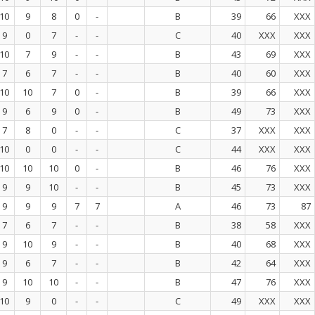
10
9
8
0
-
B
39
66
XXX
9
0
7
-
-
C
40
XXX
XXX
10
7
9
-
-
B
43
69
XXX
7
6
7
-
-
B
40
60
XXX
10
10
7
0
-
B
39
66
XXX
9
6
9
0
-
B
49
73
XXX
7
8
0
-
-
C
37
XXX
XXX
10
0
0
-
-
C
44
XXX
XXX
10
10
10
0
-
B
46
76
XXX
9
9
10
-
-
B
45
73
XXX
9
9
9
7
7
A
46
73
87
7
6
7
-
-
B
38
58
XXX
9
10
9
-
-
B
40
68
XXX
9
6
7
-
-
B
42
64
XXX
9
10
10
-
-
B
47
76
XXX
10
9
0
-
-
C
49
XXX
XXX