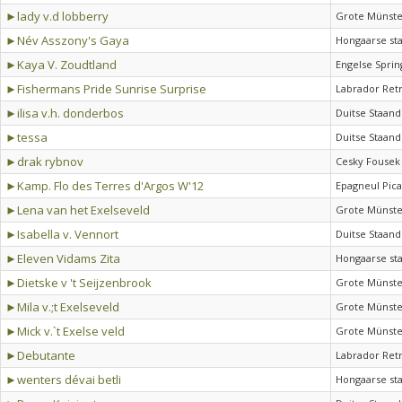
►lady v.d lobberry
Grote Münste
►Név Asszony's Gaya
Hongaarse sta
►Kaya V. Zoudtland
Engelse Sprin
►Fishermans Pride Sunrise Surprise
Labrador Ret
►ilisa v.h. donderbos
Duitse Staand
►tessa
Duitse Staand
►drak rybnov
Cesky Fousek
►Kamp. Flo des Terres d'Argos W'12
Epagneul Pic
►Lena van het Exelseveld
Grote Münste
►Isabella v. Vennort
Duitse Staand
►Eleven Vidams Zita
Hongaarse sta
►Dietske v 't Seijzenbrook
Grote Münste
►Mila v.;t Exelseveld
Grote Münste
►Mick v.`t Exelse veld
Grote Münste
►Debutante
Labrador Ret
►wenters dévai betli
Hongaarse sta