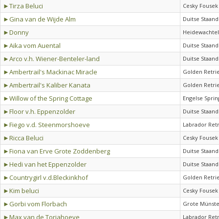
►Tirza Beluci
Cesky Fousek
►Gina van de Wijde Alm
Duitse Staand
►Donny
Heidewachtel
►Aika vom Auental
Duitse Staand
►Arco v.h. Wiener-Benteler-land
Duitse Staand
►Ambertrail's Mackinac Miracle
Golden Retri
►Ambertrail's Kaliber Kanata
Golden Retri
►Willow of the Spring Cottage
Engelse Sprin
►Floor v.h. Eppenzolder
Duitse Staand
►Fiego v.d. Steenmorshoeve
Labrador Ret
►Ricca Beluci
Cesky Fousek
►Fiona van Erve Grote Zoddenberg
Duitse Staand
►Hedi van het Eppenzolder
Duitse Staand
►Countrygirl v.d.Bleckinkhof
Golden Retri
►Kim beluci
Cesky Fousek
►Gorbi vom Florbach
Grote Münste
►Max van de Toriahoeve
Labrador Ret