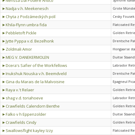
►Nerissa Dal Podere Antico
Spinone Itali
►Nadja v.h. Meekenesch
Grote Münste
►Chyta z Podzámeckých polí
Cesky Fousek
►Khila-Flynn umbra fida
Flatcoated Re
►Pebbletoft Pickle
Golden Retri
►Jytte Pyppa v.d. Bezelhonk
Drentsche Pa
►Zoldmali Amor
Hongaarse st
►MEG V. DANEKERMOLEN
Duitse Staand
►Dcera's Safier of the Workfellows
Labrador Ret
►Inukshuk Nouska v.h. Beemdveld
Drentsche Pa
►Gina du Marais de la Malvoisine
Epagneul Pic
►Raya v.'t Relaer
Golden Retri
►shag v.d. toriahoeve
Labrador Ret
►Crawfields Calendorn Benthe
Golden Retri
►Falko v h Eppenzolder
Duitse Staand
►Crawfields Cindy
Golden Retri
►Swallowsflight kayley Izzy
Flatcoated Re