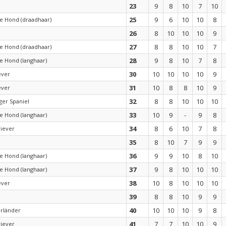
23
9
8
10
7
10
25
9
6
10
10
8
e Hond (draadhaar)
26
8
10
10
10
9
27
8
8
10
10
7
e Hond (draadhaar)
28
9
8
10
7
8
e Hond (langhaar)
30
10
10
10
10
9
ever
31
10
8
8
10
9
ever
32
8
8
10
10
10
ger Spaniel
33
10
9
-
9
8
e Hond (langhaar)
34
8
6
10
7
8
riever
35
8
10
7
9
9
36
9
9
10
8
10
e Hond (langhaar)
37
9
8
10
10
10
e Hond (langhaar)
38
10
8
10
10
10
ever
39
8
8
10
9
9
40
10
10
10
9
8
rländer
41
7
7
10
10
9
riever