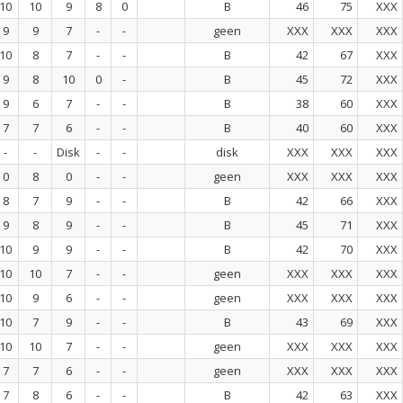
10
10
9
8
0
B
46
75
XXX
9
9
7
-
-
geen
XXX
XXX
XXX
10
8
7
-
-
B
42
67
XXX
9
8
10
0
-
B
45
72
XXX
9
6
7
-
-
B
38
60
XXX
7
7
6
-
-
B
40
60
XXX
-
-
Disk
-
-
disk
XXX
XXX
XXX
0
8
0
-
-
geen
XXX
XXX
XXX
8
7
9
-
-
B
42
66
XXX
9
8
9
-
-
B
45
71
XXX
10
9
9
-
-
B
42
70
XXX
10
10
7
-
-
geen
XXX
XXX
XXX
10
9
6
-
-
geen
XXX
XXX
XXX
10
7
9
-
-
B
43
69
XXX
10
10
7
-
-
geen
XXX
XXX
XXX
7
7
6
-
-
geen
XXX
XXX
XXX
7
8
6
-
-
B
42
63
XXX