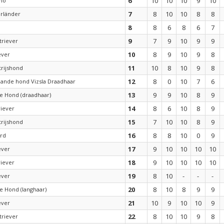
6
10
10
10
9
10
ano
7
8
10
10
8
8
rländer
8
8
6
8
6
7
9
7
9
10
9
9
triever
10
8
9
10
9
8
ever
11
10
8
10
9
8
trijshond
12
8
0
10
7
6
aande hond Vizsla Draadhaar
13
9
9
10
8
9
e Hond (draadhaar)
14
8
6
10
8
9
riever
15
7
10
10
8
9
trijshond
16
8
8
10
0
9
ard
17
9
10
10
10
10
ever
18
9
10
10
10
10
riever
19
8
10
-
-
-
ever
20
8
10
8
9
9
e Hond (langhaar)
21
10
9
10
10
9
ever
22
8
10
10
9
8
triever