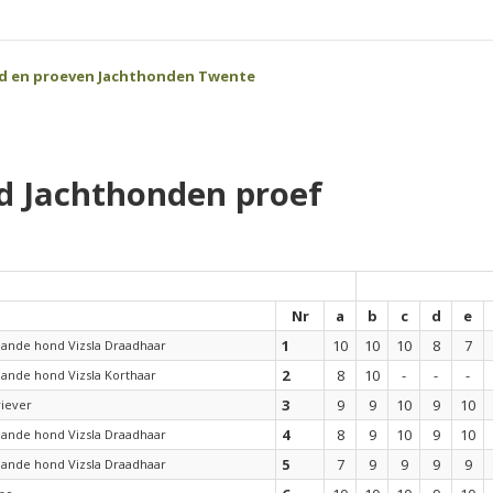
jd en proeven Jachthonden Twente
d Jachthonden proef
Nr
a
b
c
d
e
1
10
10
10
8
7
aande hond Vizsla Draadhaar
2
8
10
-
-
-
ande hond Vizsla Korthaar
3
9
9
10
9
10
riever
4
8
9
10
9
10
aande hond Vizsla Draadhaar
5
7
9
9
9
9
aande hond Vizsla Draadhaar