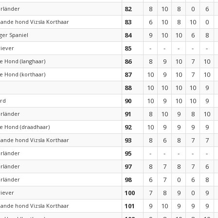
82
8
10
8
0
6
rländer
83
6
10
8
10
0
ande hond Vizsla Korthaar
84
9
10
10
6
8
ger Spaniel
85
-
-
-
-
-
riever
86
8
9
10
7
10
e Hond (langhaar)
87
10
9
10
7
10
e Hond (korthaar)
88
10
10
10
10
9
90
10
9
10
10
9
ard
91
8
10
9
8
10
rländer
92
10
9
9
9
9
e Hond (draadhaar)
93
8
6
8
7
7
ande hond Vizsla Korthaar
95
-
-
-
-
-
rländer
97
8
7
8
7
6
rländer
98
6
7
0
6
8
rländer
100
7
8
9
0
9
riever
101
9
10
9
9
9
ande hond Vizsla Korthaar