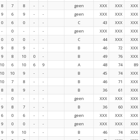
8
7
8
-
-
geen
XXX
XXX
XXX
9
6
9
-
-
geen
XXX
XXX
XXX
0
6
0
-
-
C
43
XXX
XXX
-
0
-
-
-
geen
XXX
XXX
XXX
0
0
0
-
-
C
44
XXX
XXX
9
8
9
-
-
B
46
72
XXX
9
8
10
0
-
B
49
76
XXX
10
6
10
6
9
A
48
74
89
10
10
9
-
-
B
45
74
XXX
10
7
8
-
-
B
46
71
XXX
8
8
9
-
-
B
36
61
XXX
-
0
-
-
-
geen
XXX
XXX
XXX
9
8
7
-
-
B
36
60
XXX
6
0
6
-
-
geen
XXX
XXX
XXX
9
0
0
-
-
geen
XXX
XXX
XXX
9
9
10
-
-
B
46
74
XXX