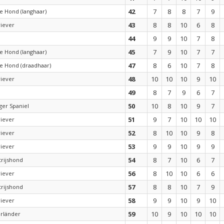
42
7
8
8
7
9
e Hond (langhaar)
43
8
8
10
6
8
riever
44
9
9
10
7
8
45
7
9
10
7
7
e Hond (langhaar)
47
8
6
10
7
8
e Hond (draadhaar)
48
10
10
10
9
10
riever
49
8
7
9
6
7
50
10
8
10
9
7
ger Spaniel
51
9
7
10
10
10
riever
52
8
10
10
9
8
riever
53
9
9
10
9
9
riever
54
8
7
10
6
7
trijshond
56
8
10
10
6
6
riever
57
8
8
10
7
9
trijshond
58
9
9
10
9
10
riever
59
10
9
10
10
10
rländer