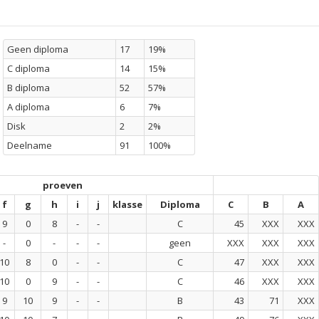
Geen diploma
17
19%
C diploma
14
15%
B diploma
52
57%
A diploma
6
7%
Disk
2
2%
Deelname
91
100%
proeven
f
g
h
i
j
klasse
Diploma
C
B
A
9
0
8
-
-
C
45
XXX
XXX
-
0
-
-
-
geen
XXX
XXX
XXX
10
8
0
-
-
C
47
XXX
XXX
10
0
9
-
-
C
46
XXX
XXX
9
10
9
-
-
B
43
71
XXX