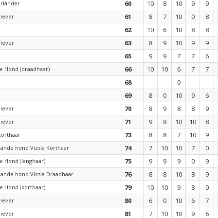
60
10
8
10
9
9
rländer
61
8
7
10
0
8
riever
62
10
6
10
8
8
63
8
9
10
9
9
riever
65
9
9
7
7
6
66
10
10
6
7
7
e Hond (draadhaar)
68
-
-
0
-
-
69
8
0
10
9
6
70
8
9
8
8
9
riever
71
9
8
10
10
8
riever
73
8
8
7
10
9
orthaar
74
7
10
10
7
0
ande hond Vizsla Korthaar
75
9
9
9
0
9
e Hond (langhaar)
76
8
8
10
8
9
aande hond Vizsla Draadhaar
79
10
10
9
8
0
e Hond (korthaar)
80
6
0
10
6
7
riever
81
7
10
10
9
6
riever