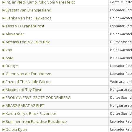
►Int. en Ned. Kamp. Niko vom Varesfeldt
Grote Münste
►Eysstar van Bransjesland
Labrador Ret
►Hanka van het Haviksbos
Heidewachtel
►Tess V.D Craneburcht
Labrador Ret
►Alexander
Heidewachtel
►Artemis Fenja v. Jakri Box
Duitse Staand
►kay
Heidewachtel
►Asta
Heidewachtel
►Budgie
Labrador Ret
►Glenn van de Toriahoeve
Labrador Ret
►Enzo of The Noble Falcon
Weimaraner k
►Maxima of Toy Town
Hongaarse sta
►EBONY V. ERVE GROTE ZODDENBERG
Duitse Staand
►ARASZ BARAT AZ ELET
Hongaarse st
►Kaida Kelly's Black Favoriete
Duitse Staand
►Summer from Paradise Residence
Labrador Ret
►Dolbia Kyarr
Labrador Ret