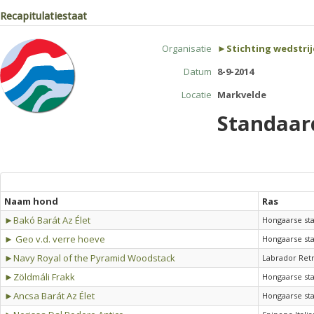
Recapitulatiestaat
Organisatie
►Stichting wedstri
Datum
8-9-2014
Locatie
Markvelde
Standaar
Naam hond
Ras
►Bakó Barát Az Élet
Hongaarse st
► Geo v.d. verre hoeve
Hongaarse sta
►Navy Royal of the Pyramid Woodstack
Labrador Ret
►Zöldmáli Frakk
Hongaarse st
►Ancsa Barát Az Élet
Hongaarse st