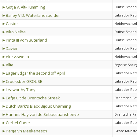
►Gotja v. Alt-Hummling
Duitse Staand
►Bailey V.D. Waterlandspolder
Labrador Ret
►Castor
Heidewachtel
►Aiko Nelha
Duitse Staand
►Pinta III vom Buterland
Duitse Staand
►Xavier
Labrador Ret
►eke v.swetja
Heidewachtel
►Allie
Engelse Sprin
►Eager Edgar the second off April
Labrador Ret
►Crooksber GROUSE
Labrador Ret
►Leaworthy Tony
Labrador Ret
►Eefje uit de Drentsche Streek
Drentsche Pa
►Dutch Bark's Black Bijoux Charming
Labrador Ret
►Hannes Hay van de Sebastiaanshoeve
Drentsche Pa
►Cerbel Cheer
Labrador Ret
►Panja vh Meekenesch
Grote Münste