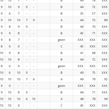
10
10
7
-
-
B
49
76
XXX
9
10
9
0
-
B
44
72
XXX
9
6
7
-
-
B
35
57
XXX
9
10
10
7
9
A
44
73
89
9
8
9
0
-
B
44
70
XXX
9
9
8
-
-
B
45
71
XXX
9
8
7
-
-
geen
XXX
XXX
XXX
8
0
0
-
-
C
45
XXX
XXX
10
9
8
-
-
B
41
68
XXX
10
10
8
-
-
B
44
72
XXX
8
0
0
-
-
geen
XXX
XXX
XXX
10
6
10
0
-
B
49
75
XXX
10
10
10
7
6
A
49
79
92
9
0
-
-
-
geen
XXX
XXX
XXX
9
10
8
0
-
B
44
71
XXX
10
10
10
6
10
A
48
78
94
10
10
0
-
-
C
45
XXX
XXX