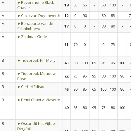
A
►Rovershome Black
19
65
65
-
60
100
-
Chaser
A
►Coco van Doyenwerth
10
0
90
-
80
85
-
7
A
►Bonaparte van de
17
0
0
-
80
80
-
Schalmhoeve
A
►Zoldmali Gerle
51
70
0
-
0
75
-
B
►Tidebrook Hill Molly
40
80
100
85
95
95
100
B
►Tidebrook Meadow
22
75
95
95
80
100
90
Rose
B
►Cerbel Edison
48
90
85
65
100
100
80
B
►Demi Chavi v. Vizsetre
49
85
80
95
75
80
100
B
►Oscar Uit het Vijfde
Dingfpil