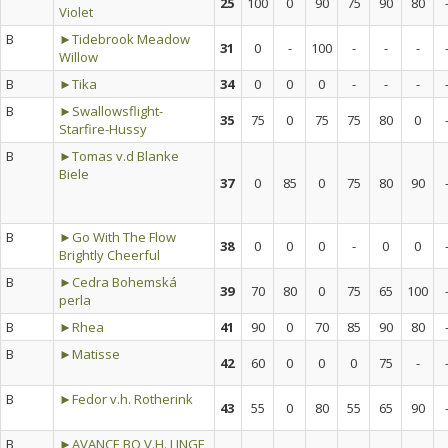
25
100
0
90
75
90
80
Violet
B
►Tidebrook Meadow
31
0
-
100
-
-
-
Willow
B
►Tika
34
0
0
0
-
-
-
B
►Swallowsflight-
35
75
0
75
75
80
0
Starfire-Hussy
B
►Tomas v.d Blanke
Biele
37
0
85
0
75
80
90
B
►Go With The Flow
38
0
0
0
-
0
0
Brightly Cheerful
B
►Cedra Bohemská
39
70
80
0
75
65
100
perla
B
►Rhea
41
90
0
70
85
90
80
B
►Matisse
42
60
0
0
0
75
-
B
►Fedor v.h. Rotherink
43
55
0
80
55
65
90
B
►AVANCE BO V.H. LINGE