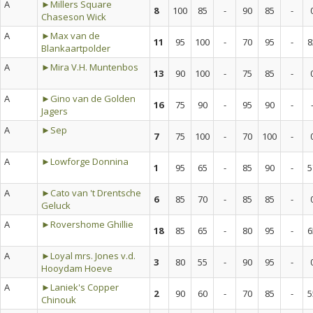
A
►Millers Square
8
100
85
-
90
85
-
Chaseson Wick
A
►Max van de
11
95
100
-
70
95
-
8
Blankaartpolder
A
►Mira V.H. Muntenbos
13
90
100
-
75
85
-
A
►Gino van de Golden
16
75
90
-
95
90
-
Jagers
A
►Sep
7
75
100
-
70
100
-
A
►Lowforge Donnina
1
95
65
-
85
90
-
5
A
►Cato van 't Drentsche
6
85
70
-
85
85
-
Geluck
A
►Rovershome Ghillie
18
85
65
-
80
95
-
6
A
►Loyal mrs. Jones v.d.
3
80
55
-
90
95
-
Hooydam Hoeve
A
►Laniek's Copper
2
90
60
-
70
85
-
5
Chinouk