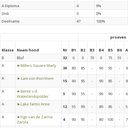
A Diploma
4
9%
Disk
0
0%
Deelname
47
100%
proeven
Klasse
Naam hond
Nr
B1
B2
B3
B4
B5
B6
A
B
Bluf
32
0
0
70
0
75
55
A
►Millers Square Marly
30
80
85
-
90
95
-
9
A
►sam von thornhem
15
90
95
-
90
85
-
9
A
►Bente v.d.
5
90
55
-
90
90
-
6
Waterlandspolder
A
►Lake farms Anne
12
55
90
-
80
85
-
5
A
►Figo van de Zarina
4
90
95
-
80
100
-
7
Zarola