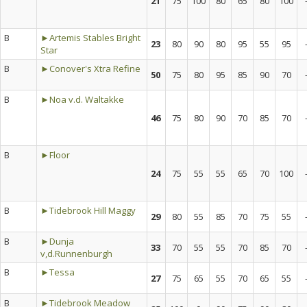
21
75
100
80
65
80
100
B
►Artemis Stables Bright
23
80
90
80
95
55
95
Star
B
►Conover's Xtra Refine
50
75
80
95
85
90
70
B
►Noa v.d. Waltakke
46
75
80
90
70
85
70
B
►Floor
24
75
55
55
65
70
100
B
►Tidebrook Hill Maggy
29
80
55
85
70
75
55
B
►Dunja
33
70
55
55
70
85
70
v,d.Runnenburgh
B
►Tessa
27
75
65
55
70
65
55
B
►Tidebrook Meadow