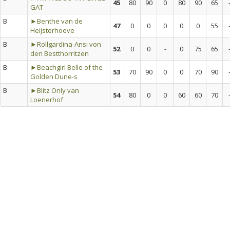
45
80
90
0
80
90
65
GAT
B
►Benthe van de
47
0
0
0
0
0
55
Heijsterhoeve
B
►Rollgardina-Ansi von
52
0
0
-
0
75
65
den Bestthorritzen
B
►Beachgirl Belle of the
53
70
90
0
0
70
90
Golden Dune-s
B
►Blitz Only van
54
80
0
0
60
60
70
Loenerhof