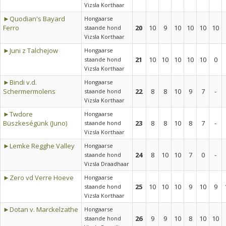
Vizsla Korthaar
►Quodian's Bayard
Hongaarse
Ferro
20
10
9
10
10
10
10
staande hond
Vizsla Korthaar
►Juni z Talchejow
Hongaarse
21
10
10
10
10
10
0
staande hond
Vizsla Korthaar
►Bindi v.d.
Hongaarse
Schermermolens
22
8
8
10
9
7
-
staande hond
Vizsla Korthaar
►Twdore
Hongaarse
Büszkeségünk (Juno)
23
8
8
10
8
7
-
staande hond
Vizsla Korthaar
►Lemke Regghe Valley
Hongaarse
24
8
10
10
7
0
-
staande hond
Vizsla Draadhaar
►Zero vd Verre Hoeve
Hongaarse
25
10
10
10
9
10
9
staande hond
Vizsla Korthaar
►Dotan v. Marckelzathe
Hongaarse
26
9
9
10
8
10
10
staande hond