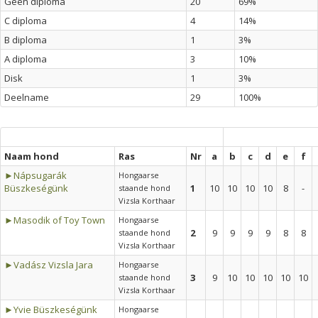
Geen diploma
20
69%
C diploma
4
14%
B diploma
1
3%
A diploma
3
10%
Disk
1
3%
Deelname
29
100%
Naam hond
Ras
Nr
a
b
c
d
e
f
►Nápsugarák
Hongaarse
Büszkeségünk
1
10
10
10
10
8
-
staande hond
Vizsla Korthaar
►Masodik of Toy Town
Hongaarse
2
9
9
9
9
8
8
staande hond
Vizsla Korthaar
►Vadász Vizsla Jara
Hongaarse
3
9
10
10
10
10
10
staande hond
Vizsla Korthaar
►Yvie Büszkeségünk
Hongaarse