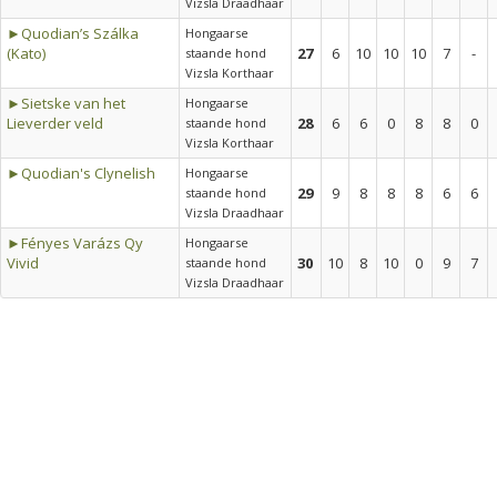
Vizsla Draadhaar
►Quodian’s Szálka
Hongaarse
(Kato)
27
6
10
10
10
7
-
staande hond
Vizsla Korthaar
►Sietske van het
Hongaarse
Lieverder veld
28
6
6
0
8
8
0
staande hond
Vizsla Korthaar
►Quodian's Clynelish
Hongaarse
29
9
8
8
8
6
6
staande hond
Vizsla Draadhaar
►Fényes Varázs Qy
Hongaarse
Vivid
30
10
8
10
0
9
7
staande hond
Vizsla Draadhaar