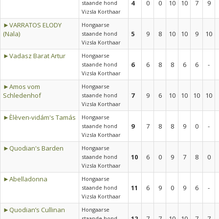
4
0
0
10
10
7
9
staande hond
Vizsla Korthaar
►VARRATOS ELODY
Hongaarse
(Nala)
5
9
8
10
10
9
10
staande hond
Vizsla Korthaar
►Vadasz Barat Artur
Hongaarse
6
6
8
8
6
6
-
staande hond
Vizsla Korthaar
►Amos vom
Hongaarse
Schledenhof
7
9
6
10
10
10
10
staande hond
Vizsla Korthaar
►Èlèven-vidám's Tamás
Hongaarse
9
7
8
8
9
0
-
staande hond
Vizsla Korthaar
►Quodian's Barden
Hongaarse
10
6
0
9
7
8
0
staande hond
Vizsla Korthaar
►Abelladonna
Hongaarse
11
6
9
0
9
6
-
staande hond
Vizsla Korthaar
►Quodian’s Cullinan
Hongaarse
12
7
7
10
10
7
7
staande hond