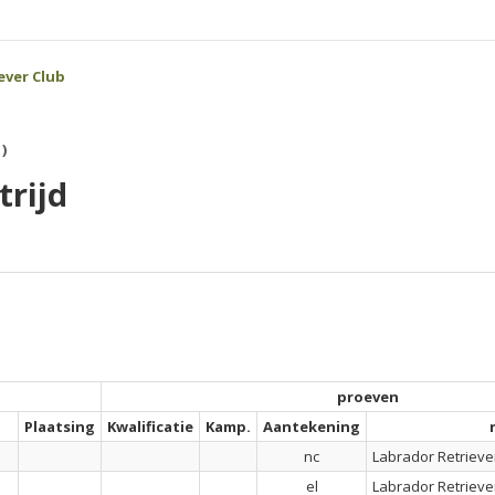
ever Club
)
rijd
proeven
Plaatsing
Kwalificatie
Kamp.
Aantekening
nc
Labrador Retrieve
el
Labrador Retrieve