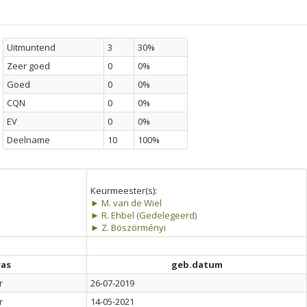
Uitmuntend
3
30%
Zeer goed
0
0%
Goed
0
0%
CQN
0
0%
EV
0
0%
Deelname
10
100%
Keurmeester(s):
► M. van de Wiel
► R. Ehbel (Gedelegeerd)
► Z. Böszörményi
ras
geb.datum
r
26-07-2019
r
14-05-2021