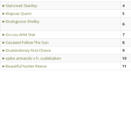
►Starcreek Stanley
4
►Wapsac Quinn
5
►Drumgoose Shelby
6
►Go Lou Arlet Star
7
►Sasawot Follow The Sun
8
►Drumindoney First Choice
9
►spike armando v.h. oudebaken
10
►Beautiful hunter Reeve
11