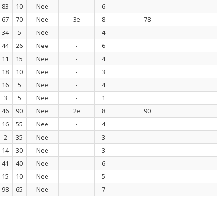
83
10
Nee
-
6
67
70
Nee
3e
8
78
34
5
Nee
-
4
44
26
Nee
-
6
11
15
Nee
-
4
18
10
Nee
-
3
16
5
Nee
-
4
3
5
Nee
-
1
46
90
Nee
2e
8
90
16
55
Nee
-
4
2
35
Nee
-
3
14
30
Nee
-
3
41
40
Nee
-
6
15
10
Nee
-
5
98
65
Nee
-
7