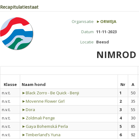
Recapitulatiestaat
Organisatie
►ORWEJA
Datum
11-11-2023
Locatie
Beesd
NIMROD 5
Klasse
Naam hond
Nr
A
n.v.t.
►Black Zorro - Be Quick - Benji
1
50
n.v.t.
►Movenne Flower Girl
2
35
n.v.t.
►Dora
3
55
n.v.t.
►Zoldmali Penge
4
30
n.v.t.
►Gaya Bohemská Perla
5
85
n.v.t.
►Timberland’s Yuna
6
92