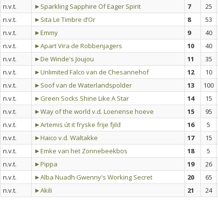
n.v.t.
►Sparkling Sapphire Of Eager Spirit
7
25
n.v.t.
►Sita Le Timbre d’Or
8
53
n.v.t.
►Emmy
9
40
n.v.t.
►Apart Vira de Robbenjagers
10
40
n.v.t.
►De Winde's Joujou
11
35
n.v.t.
►Unlimited Falco van de Chesannehof
12
10
n.v.t.
►Soof van de Waterlandspolder
13
100
n.v.t.
►Green Socks Shine Like A Star
14
15
n.v.t.
►Way of the world v.d. Loenense hoeve
15
95
n.v.t.
►Artemis út it fryske frije fjild
16
5
n.v.t.
►Haico v.d. Waltakke
17
15
n.v.t.
►Emke van het Zonnebeekbos
18
5
n.v.t.
►Pippa
19
26
n.v.t.
►Alba Nuadh Gwenny's Working Secret
20
65
n.v.t.
►Akili
21
24