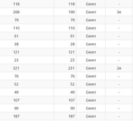
118
118
Geen
-
268
190
Geen
3e
79
79
Geen
-
110
110
Geen
-
61
61
Geen
-
38
38
Geen
-
121
121
Geen
-
23
23
Geen
-
321
231
Geen
2e
76
76
Geen
-
52
52
Geen
-
49
49
Geen
-
107
107
Geen
-
90
90
Geen
-
187
187
Geen
-