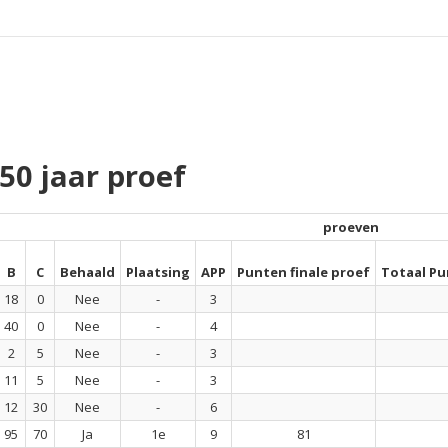
0 jaar proef
proeven
B
C
Behaald
Plaatsing
APP
Punten finale proef
Totaal Pu
18
0
Nee
-
3
40
0
Nee
-
4
2
5
Nee
-
3
11
5
Nee
-
3
12
30
Nee
-
6
95
70
Ja
1e
9
81