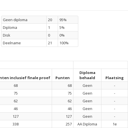
Geen diploma
20
95%
Diploma
1
5%
Disk
0
0%
Deelname
21
100%
Diploma
nten inclusief finale proef
Punten
behaald
Plaatsing
68
68
Geen
-
75
75
Geen
-
62
62
Geen
-
46
46
Geen
-
127
127
Geen
-
338
257
AA Diploma
1e