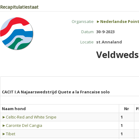
Recapitulatiestaat
Organisatie
►Nederlandse Point
Datum
30-9-2023
Locatie
st.Annaland
Veldwedst
CACIT I.A Najaarswedstrijd Quete a la Francaise solo
Naam hond
Nr
P
►Celtic-Red and White Snipe
1
►Caronte Del Cangia
1
►Tibet
1