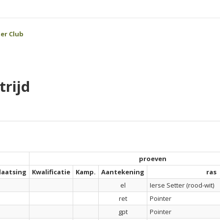
er Club
rijd
proeven
laatsing
Kwalificatie
Kamp.
Aantekening
ras
el
Ierse Setter (rood-wit)
ret
Pointer
gpt
Pointer