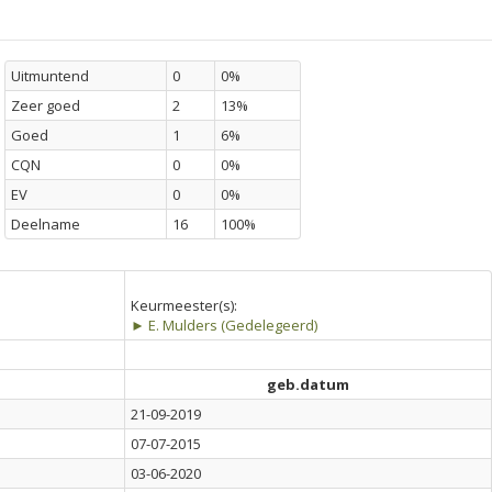
Uitmuntend
0
0%
Zeer goed
2
13%
Goed
1
6%
CQN
0
0%
EV
0
0%
Deelname
16
100%
Keurmeester(s):
► E. Mulders (Gedelegeerd)
geb.datum
21-09-2019
07-07-2015
03-06-2020