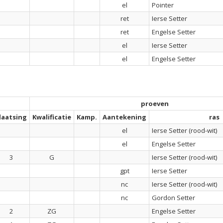
el
Pointer
ret
Ierse Setter
ret
Engelse Setter
el
Ierse Setter
el
Engelse Setter
proeven
laatsing
Kwalificatie
Kamp.
Aantekening
ras
el
Ierse Setter (rood-wit)
el
Engelse Setter
3
G
Ierse Setter (rood-wit)
gpt
Ierse Setter
nc
Ierse Setter (rood-wit)
nc
Gordon Setter
2
ZG
Engelse Setter