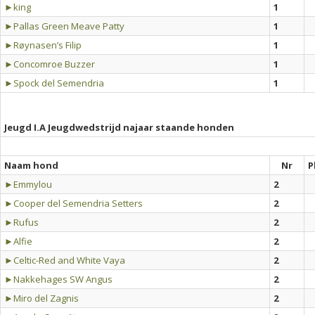
►king
1
►Pallas Green Meave Patty
1
►Røynasen’s Filip
1
►Concomroe Buzzer
1
►Spock del Semendria
1
Jeugd I.A Jeugdwedstrijd najaar staande honden
Naam hond
Nr
P
►Emmylou
2
►Cooper del Semendria Setters
2
►Rufus
2
►Alfie
2
►Celtic-Red and White Vaya
2
►Nakkehages SW Angus
2
►Miro del Zagnis
2