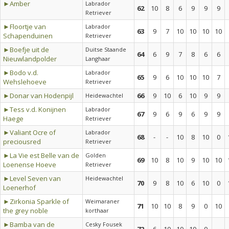
►Amber
Labrador
62
10
8
6
9
9
9
Retriever
►Floortje van
Labrador
63
9
7
10
10
10
10
Schapenduinen
Retriever
►Boefje uit de
Duitse Staande
64
6
9
7
8
6
6
Nieuwlandpolder
Langhaar
►Bodo v.d.
Labrador
65
9
6
10
10
10
7
Wehslehoeve
Retriever
►Donar van Hodenpijl
66
9
10
6
10
9
9
Heidewachtel
►Tess v.d. Konijnen
Labrador
67
9
6
9
6
9
9
Haege
Retriever
►Valiant Ocre of
Labrador
68
-
-
10
8
10
0
preciousred
Retriever
►La Vie est Belle van de
Golden
69
10
8
10
9
10
10
Loenense Hoeve
Retriever
►Level Seven van
Heidewachtel
70
9
8
10
6
10
0
Loenerhof
►Zirkonia Sparkle of
Weimaraner
71
10
10
8
9
0
10
the grey noble
korthaar
►Bamba van de
Cesky Fousek