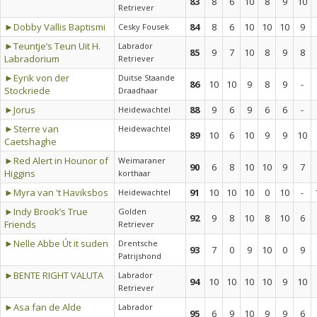
83
8
6
10
8
9
10
Retriever
►Dobby Vallis Baptismi
84
8
6
10
10
10
9
Cesky Fousek
►Teuntje’s Teun Uit H.
Labrador
85
9
7
10
8
9
8
Labradorium
Retriever
►Eyrik von der
Duitse Staande
86
10
10
9
8
9
-
Stockriede
Draadhaar
►Jorus
88
9
6
9
6
6
-
Heidewachtel
►Sterre van
Heidewachtel
89
10
6
10
9
9
10
Caetshaghe
►Red Alert in Hounor of
Weimaraner
90
6
8
10
10
9
7
Higgins
korthaar
►Myra van 't Haviksbos
91
10
10
10
0
10
-
Heidewachtel
►Indy Brook’s True
Golden
92
9
8
10
8
10
6
Friends
Retriever
►Nelle Abbe Út it suden
Drentsche
93
7
0
9
10
0
9
Patrijshond
►BENTE RIGHT VALUTA
Labrador
94
10
10
10
10
9
10
Retriever
►Asa fan de Alde
Labrador
95
6
9
10
9
9
6