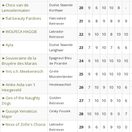
►Chico van de
Duitse Staande
20
9
6
10
10
8
-
Lemselermaten
Korthaar
►flat beauty Pardoes
Flatcoated
21
6
8
9
8
9
9
Retriever
►WOLFECA HAGGIE
Labrador
22
9
10
10
8
10
10
Retriever
►Ayla
Duitse Staande
23
7
9
10
7
6
6
Langhaar
►Souveraine de la
Epagneul Bleu
24
9
10
10
10
10
10
Bruyère des Marais
de Picardie
►Yris v.h. Meekenesch
Grote
25
9
9
10
10
10
10
Münsterländer
►Amke Aida van 't
Heidewachtel
26
7
10
9
10
10
6
Heegeveld
►Gini of the Naughty
Golden
27
7
10
10
9
10
6
Dogs
Retriever
►Guusje Venaticus
Cesky Fousek
28
10
10
10
9
0
7
Major
►Noxx of Zofie's Choice
Labrador
29
9
6
9
9
10
0
Retriever