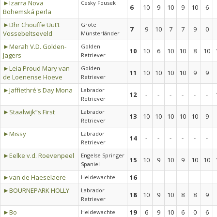
►Izarra Nova
Cesky Fousek
6
10
9
10
9
10
6
Bohemská perla
►Dhr Chouffe Uut’t
Grote
7
9
10
7
7
9
0
Vossebeltseveld
Münsterländer
►Merah V.D. Golden-
Golden
10
10
6
10
10
8
10
Jagers
Retriever
►Leia Proud Mary van
Golden
11
10
10
10
10
9
9
de Loenense Hoeve
Retriever
►Jaffiethré's Day Mona
Labrador
12
-
-
-
-
-
-
Retriever
►Staalwijk”s First
Labrador
13
10
10
10
10
10
9
Retriever
►Missy
Labrador
14
-
-
-
-
-
-
Retriever
►Eelke v.d. Roevenpeel
Engelse Springer
15
10
9
10
9
10
10
Spaniel
►van de Haeselaere
16
-
-
-
-
-
-
Heidewachtel
►BOURNEPARK HOLLY
Labrador
18
10
9
10
8
8
9
Retriever
►Bo
19
6
9
10
6
0
6
Heidewachtel