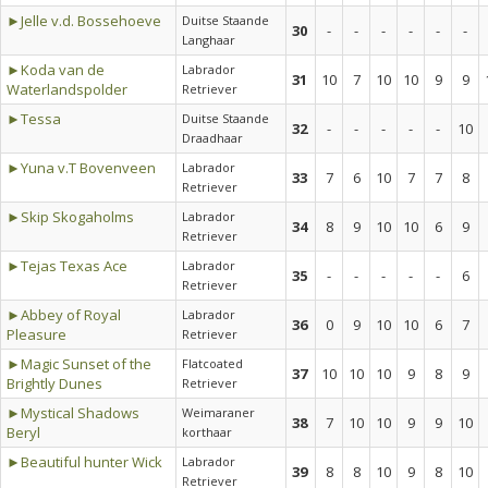
►Jelle v.d. Bossehoeve
Duitse Staande
30
-
-
-
-
-
-
Langhaar
►Koda van de
Labrador
31
10
7
10
10
9
9
Waterlandspolder
Retriever
►Tessa
Duitse Staande
32
-
-
-
-
-
10
Draadhaar
►Yuna v.T Bovenveen
Labrador
33
7
6
10
7
7
8
Retriever
►Skip Skogaholms
Labrador
34
8
9
10
10
6
9
Retriever
►Tejas Texas Ace
Labrador
35
-
-
-
-
-
6
Retriever
►Abbey of Royal
Labrador
36
0
9
10
10
6
7
Pleasure
Retriever
►Magic Sunset of the
Flatcoated
37
10
10
10
9
8
9
Brightly Dunes
Retriever
►Mystical Shadows
Weimaraner
38
7
10
10
9
9
10
Beryl
korthaar
►Beautiful hunter Wick
Labrador
39
8
8
10
9
8
10
Retriever