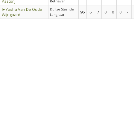
Pastorij
Retriever
►Yosha Van De Oude
Duitse Staande
96
6
7
0
0
0
-
Wijngaard
Langhaar