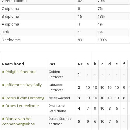
Geen diploma
62
70%
C diploma
6
7%
B diploma
16
18%
A diploma
4
4%
Disk
1
1%
Deelname
89
100%
Naam hond
Ras
Nr
a
b
c
d
e
f
►Philgill's Sherlock
Golden
1
-
-
-
-
-
-
Retriever
►Jaffiethre's Day Sally
Labrador
2
10
10
10
10
10
9
Retriever
►Icarus II vom Forstweg
3
10
10
10
10
10
8
Heidewachtel
►Droes Lentevlinder
Drentsche
4
7
9
10
8
6
-
Patrijshond
►Blanca van het
Duitse Staande
5
9
6
10
7
6
-
Zonnenbergsebos
Korthaar