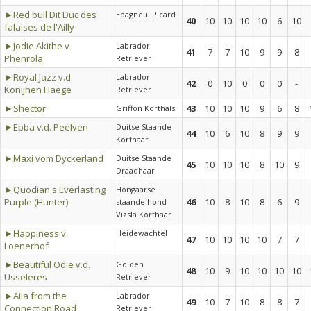
►Red bull Dit Duc des
Epagneul Picard
40
10
10
10
10
6
10
falaises de l'Ailly
►Jodie Akithe v
Labrador
41
7
7
10
9
9
8
Phenrola
Retriever
►Royal Jazz v.d.
Labrador
42
0
10
0
0
0
-
Konijnen Haege
Retriever
►Shector
43
10
10
10
9
6
8
Griffon Korthals
►Ebba v.d. Peelven
Duitse Staande
44
10
6
10
8
9
9
Korthaar
►Maxi vom Dyckerland
Duitse Staande
45
10
10
10
8
10
9
Draadhaar
►Quodian's Everlasting
Hongaarse
Purple (Hunter)
46
10
8
10
8
6
9
staande hond
Vizsla Korthaar
►Happiness v.
Heidewachtel
47
10
10
10
10
7
7
Loenerhof
►Beautiful Odie v.d.
Golden
48
10
9
10
10
10
10
Usseleres
Retriever
►Aila from the
Labrador
49
10
7
10
8
8
7
Connection Road
Retriever