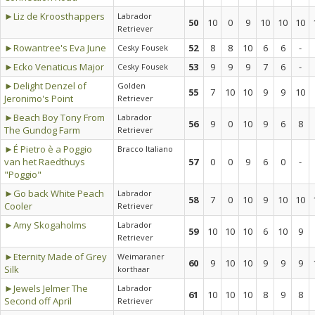
►Liz de Kroosthappers
Labrador
50
10
0
9
10
10
10
Retriever
►Rowantree's Eva June
52
8
8
10
6
6
-
Cesky Fousek
►Ecko Venaticus Major
53
9
9
9
7
6
-
Cesky Fousek
►Delight Denzel of
Golden
55
7
10
10
9
9
10
Jeronimo's Point
Retriever
►Beach Boy Tony From
Labrador
56
9
0
10
9
6
8
The Gundog Farm
Retriever
►É Pietro è a Poggio
Bracco Italiano
van het Raedthuys
57
0
0
9
6
0
-
"Poggio"
►Go back White Peach
Labrador
58
7
0
10
9
10
10
Cooler
Retriever
►Amy Skogaholms
Labrador
59
10
10
10
6
10
9
Retriever
►Eternity Made of Grey
Weimaraner
60
9
10
10
9
9
9
Silk
korthaar
►Jewels Jelmer The
Labrador
61
10
10
10
8
9
8
Second off April
Retriever