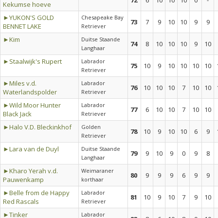
72
6
10
10
10
0
-
Kekumse hoeve
►YUKON'S GOLD
Chesapeake Bay
73
7
9
10
10
9
9
BENNET LAKE
Retriever
►Kim
Duitse Staande
74
8
10
10
10
9
10
Langhaar
►Staalwijk's Rupert
Labrador
75
10
9
10
10
10
10
Retriever
►Miles v.d.
Labrador
76
10
10
10
7
10
10
Waterlandspolder
Retriever
►Wild Moor Hunter
Labrador
77
6
10
10
7
10
10
Black Jack
Retriever
►Halo V.D. Bleckinkhof
Golden
78
10
9
10
10
6
9
Retriever
►Lara van de Duyl
Duitse Staande
79
9
10
9
0
9
8
Langhaar
►Kharo Yerah v.d.
Weimaraner
80
9
9
9
6
9
9
Pauwenkamp
korthaar
►Belle from de Happy
Labrador
81
10
9
10
7
9
10
Red Rascals
Retriever
►Tinker
Labrador