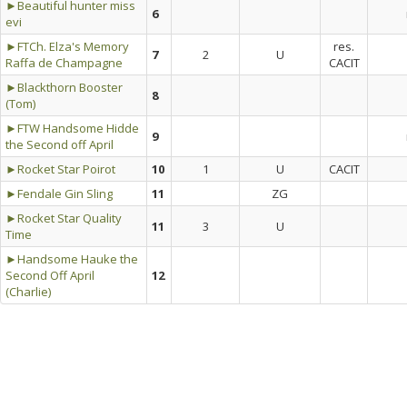
►Beautiful hunter miss
6
evi
►FTCh. Elza's Memory
res.
7
2
U
Raffa de Champagne
CACIT
►Blackthorn Booster
8
(Tom)
►FTW Handsome Hidde
9
the Second off April
►Rocket Star Poirot
10
1
U
CACIT
►Fendale Gin Sling
11
ZG
►Rocket Star Quality
11
3
U
Time
►Handsome Hauke the
Second Off April
12
(Charlie)