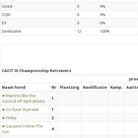
Goed
0
0%
CQN
0
0%
EV
0
0%
Deelname
12
100%
CACIT III Championship Retrievers
pro
Naam hond
Nr
Plaatsing
Kwalificatie
Kamp.
Aant
►Impress Ilke the
1
Second off April (Mailo)
►Go Back Skyhawk
1
►Finley
2
►Sasawot Follow The
4
Sun