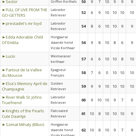
►Sector
50
9
7
10
9
9
9
Griffon Korthals
►FULL OF LIVE FROM THE
Labrador
52
6
9
10
10
10
10
GO-GETTERS
Retriever
►prestadet's mr loyd
Labrador
54
8
6
10
10
9
9
Retriever
►Edda Adorable Child
Hongaarse
Of Embla
56
9
8
10
8
6
9
staande hond
Vizsla Korthaar
►Lucio
Weimaraner
57
6
6
10
10
8
10
korthaar
►Partout de la Vallee
Epagneul
58
7
6
0
10
10
10
du Mousse
Français
►Elza's Memory April de
Golden
59
9
9
10
10
10
10
Champagne
Retriever
►River Walk St. Johns
Labrador
60
9
10
10
9
7
0
Truefriend
Retriever
►Knights of the Pearls
Flatcoated
61
10
8
10
10
10
9
Cute Daantje
Retriever
►Szimat Mihaly (Bíbor)
Hongaarse
62
10
8
10
9
7
9
staande hond
Vizsla Korthaar