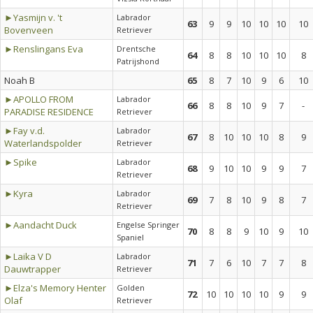
►Yasmijn v. 't
Labrador
63
9
9
10
10
10
10
Bovenveen
Retriever
►Renslingans Eva
Drentsche
64
8
8
10
10
10
8
Patrijshond
Noah B
65
8
7
10
9
6
10
►APOLLO FROM
Labrador
66
8
8
10
9
7
-
PARADISE RESIDENCE
Retriever
►Fay v.d.
Labrador
67
8
10
10
10
8
9
Waterlandspolder
Retriever
►Spike
Labrador
68
9
10
10
9
9
7
Retriever
►Kyra
Labrador
69
7
8
10
9
8
7
Retriever
►Aandacht Duck
Engelse Springer
70
8
8
9
10
9
10
Spaniel
►Laika V D
Labrador
71
7
6
10
7
7
8
Dauwtrapper
Retriever
►Elza's Memory Henter
Golden
72
10
10
10
10
9
9
Olaf
Retriever