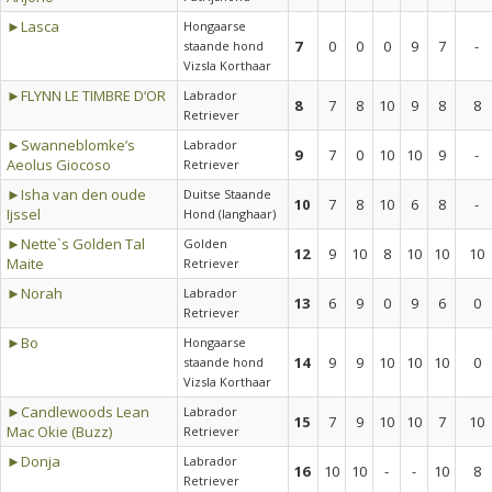
►Lasca
Hongaarse
7
0
0
0
9
7
-
staande hond
Vizsla Korthaar
►FLYNN LE TIMBRE D‘OR
Labrador
8
7
8
10
9
8
8
Retriever
►Swanneblomke’s
Labrador
9
7
0
10
10
9
-
Aeolus Giocoso
Retriever
►Isha van den oude
Duitse Staande
10
7
8
10
6
8
-
Ijssel
Hond (langhaar)
►Nette`s Golden Tal
Golden
12
9
10
8
10
10
10
Maite
Retriever
►Norah
Labrador
13
6
9
0
9
6
0
Retriever
►Bo
Hongaarse
14
9
9
10
10
10
0
staande hond
Vizsla Korthaar
►Candlewoods Lean
Labrador
15
7
9
10
10
7
10
Mac Okie (Buzz)
Retriever
►Donja
Labrador
16
10
10
-
-
10
8
Retriever