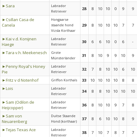
►Sara
Labrador
28
8
10
10
0
9
9
Retriever
►Csillan Casa de
Hongaarse
Canela
29
8
10
10
10
7
7
staande hond
Vizsla Korthaar
►Kai v.d. Konijnen
Labrador
30
6
6
10
0
6
-
Haege
Retriever
►Tara v.h. Meekenesch
Grote
31
8
10
9
9
10
9
Münsterländer
►Penny Royal's Honey
Labrador
32
7
8
10
10
6
10
Pie
Retriever
►Fritz v d Notenhof
33
10
10
10
10
8
8
Griffon Korthals
►Lois
Labrador
34
8
8
10
10
10
10
Retriever
►Sam (Odilon de
Labrador
36
8
10
10
9
7
8
Heijcopper)
Retriever
►Sam von
Duitse Staande
37
8
6
10
10
8
9
Neuarenberg
Hond (korthaar)
►Tejas Texas Ace
Labrador
38
7
10
7
8
7
7
Retriever