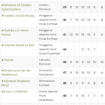
►Bhaskar of Golden
Golden
39
8
10
10
10
8
8
Spirit Hunters
Retriever
►Vadász Vizsla Hüseg
Hongaarse
40
7
10
10
10
9
8
staande hond
Vizsla Korthaar
►Quirita v.d. Verre
Hongaarse
Hoeve
41
10
10
10
10
9
6
staande hond
Vizsla Korthaar
►Gandor Barát az Élet
Hongaarse
44
-
-
9
0
7
-
staande hond
Vizsla Draadhaar
►Fenne
Labrador
46
8
10
9
10
10
10
Retriever
►Bram Luna van de
Drentsche
47
9
10
10
10
8
6
Nettelhorst
Patrijshond
►Mystical Shadows
Weimaraner
48
8
9
9
9
8
9
Beryl
korthaar
►Enzo v. Pollefers
Duitse Staande
49
7
9
10
7
7
9
Hond
(draadhaar)