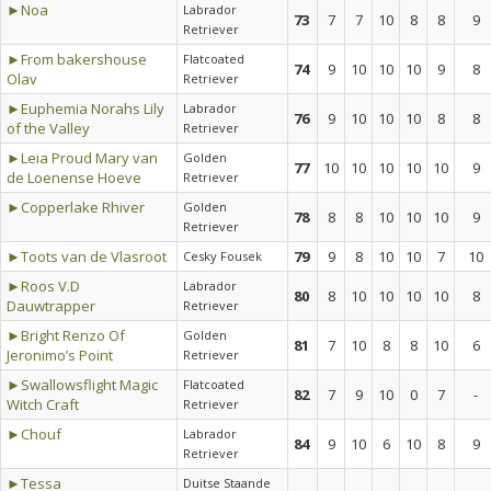
►Noa
Labrador
73
7
7
10
8
8
9
Retriever
►From bakershouse
Flatcoated
74
9
10
10
10
9
8
Olav
Retriever
►Euphemia Norahs Lily
Labrador
76
9
10
10
10
8
8
of the Valley
Retriever
►Leia Proud Mary van
Golden
77
10
10
10
10
10
9
de Loenense Hoeve
Retriever
►Copperlake Rhiver
Golden
78
8
8
10
10
10
9
Retriever
►Toots van de Vlasroot
79
9
8
10
10
7
10
Cesky Fousek
►Roos V.D
Labrador
80
8
10
10
10
10
8
Dauwtrapper
Retriever
►Bright Renzo Of
Golden
81
7
10
8
8
10
6
Jeronimo’s Point
Retriever
►Swallowsflight Magic
Flatcoated
82
7
9
10
0
7
-
Witch Craft
Retriever
►Chouf
Labrador
84
9
10
6
10
8
9
Retriever
►Tessa
Duitse Staande