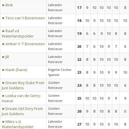
►Bink
Labrador
17
9
10
10
10
10
8
Retriever
►Tess van ‘t Bovenveen
Labrador
18
10
9
10
10
10
10
Retriever
►Raaf vd
Labrador
19
6
6
9
10
8
8
Waterlandspolder
Retriever
►Amber V.'T Bovenveen
Labrador
20
7
6
10
9
7
6
Retriever
►Jill
Labrador
22
8
8
10
10
10
8
Retriever
►Hank (Dane)
Engelse Cocker
23
8
9
10
9
9
10
Spaniel
►Dream Boy Duke From
Golden
24
8
8
10
10
10
6
Just Goldens
Retriever
►Loeka van de Gerry-
Golden
25
10
10
10
9
9
9
Hoeve
Retriever
►Dream Girl Dory From
Golden
26
9
8
10
8
8
0
Just Goldens
Retriever
►Miles v.d.
Labrador
27
10
9
10
0
10
8
Waterlandspolder
Retriever