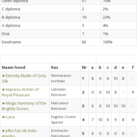
Geen diploma
57
70%
C diploma
2
2%
B diploma
19
23%
A diploma
3
4%
Disk
1
1%
Deelname
82
100%
Naam hond
Ras
Nr
a
b
c
d
e
f
►Eternity Made of Grey
Weimaraner
1
8
6
6
10
8
-
Silk
korthaar
►Impress Archer of
Labrador
2
0
0
10
8
-
9
Royal Pleasure
Retriever
►Magic Harmony of the
Flatcoated
3
6
6
10
10
10
-
Brightly Dunes
Retriever
►Luna
Engelse Cocker
4
7
10
6
9
8
9
Spaniel
►Jifke Fan de Indo-
Drentsche
5
6
0
0
0
0
-
Anjoho
Patrijshond