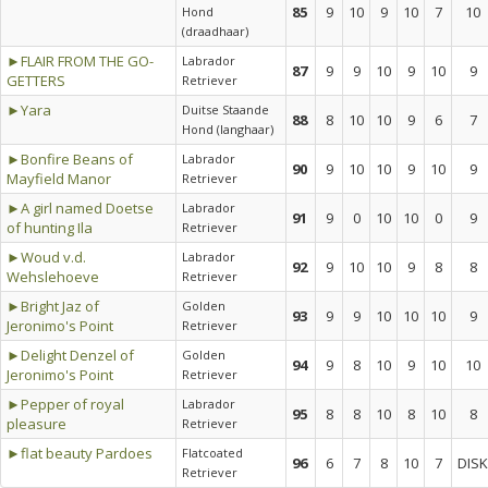
85
9
10
9
10
7
10
Hond
(draadhaar)
►FLAIR FROM THE GO-
Labrador
87
9
9
10
9
10
9
GETTERS
Retriever
►Yara
Duitse Staande
88
8
10
10
9
6
7
Hond (langhaar)
►Bonfire Beans of
Labrador
90
9
10
10
9
10
9
Mayfield Manor
Retriever
►A girl named Doetse
Labrador
91
9
0
10
10
0
9
of hunting Ila
Retriever
►Woud v.d.
Labrador
92
9
10
10
9
8
8
Wehslehoeve
Retriever
►Bright Jaz of
Golden
93
9
9
10
10
10
9
Jeronimo's Point
Retriever
►Delight Denzel of
Golden
94
9
8
10
9
10
10
Jeronimo's Point
Retriever
►Pepper of royal
Labrador
95
8
8
10
8
10
8
pleasure
Retriever
►flat beauty Pardoes
Flatcoated
96
6
7
8
10
7
DISK
Retriever