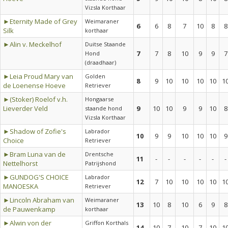
Vizsla Korthaar
►Eternity Made of Grey
Weimaraner
6
6
8
7
10
8
8
Silk
korthaar
►Alin v. Meckelhof
Duitse Staande
7
7
8
10
9
9
7
Hond
(draadhaar)
►Leia Proud Mary van
Golden
8
9
10
10
10
10
1
de Loenense Hoeve
Retriever
►(Stoker) Roelof v.h.
Hongaarse
Lieverder Veld
9
10
10
9
9
10
8
staande hond
Vizsla Korthaar
►Shadow of Zofie's
Labrador
10
9
9
10
10
10
9
Choice
Retriever
►Bram Luna van de
Drentsche
11
-
-
-
-
-
-
Nettelhorst
Patrijshond
►GUNDOG'S CHOICE
Labrador
12
7
10
10
10
10
1
MANOESKA
Retriever
►Lincoln Abraham van
Weimaraner
13
10
8
10
6
9
8
de Pauwenkamp
korthaar
►Alwin von der
Griffon Korthals
14
10
7
10
7
10
1