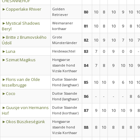
CHESANNEHOF
►Copperlake Rhiver
Golden
80
10
8
10
9
10
1
Retriever
►Mystical Shadows
Weimaraner
81
10
8
10
9
8
1
Beryl
korthaar
►Britte z Brumovského
Grote
82
10
9
10
7
10
7
Údolí
Münsterländer
►Luna
83
7
0
9
0
0
-
Heidewachtel
►Szimat Magikus
Hongaarse
84
7
8
9
10
10
9
staande hond
Vizsla Korthaar
►Floris van de Olde
Duitse Staande
85
10
10
9
6
10
1
Iesselbrugge
Hond (langhaar)
►Coco
Duitse Staande
86
-
-
-
-
8
6
Hond (langhaar)
►Guusje von Hermanns
Duitse Staande
87
9
10
10
10
9
8
Hof
Hond (korthaar)
►Okos Büszkeségünk
Hongaarse
88
8
10
8
8
8
9
staande hond
Vizsla Korthaar