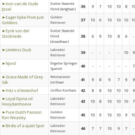
►Inzo van de Oude
Duitse Staande
36
9
7
10
10
8
1
IJssel
Hond (langhaar)
►Eager Epke From Just
Golden
37
10
6
10
10
10
1
Goldens
Retriever
►Eyrik von der
Duitse Staande
Stockriede
38
6
9
10
8
6
-
Hond
(draadhaar)
►Limitless Duck
Labrador
39
-
-
-
-
10
9
Retriever
►Njord
Engelse Springer
40
-
-
-
-
-
7
Spaniel
►Grace Made of Grey
Weimaraner
41
9
8
9
7
9
9
Silk
korthaar
►Fritz v d Notenhof
42
8
8
10
10
10
9
Griffon Korthals
►Loyal Djuna vd
Labrador
43
10
8
10
10
10
7
Hooydamhoeve
Retriever
►Pure Dutch Passion
Golden
45
10
9
10
10
9
1
Ron Weasley
Retriever
►Birdie of a quiet Spot
Labrador
46
7
7
10
9
7
-
Retriever