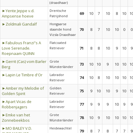
(draadhaar)
►Yente Jeppe v.d.
Drentsche
69
10
7
10
8
10
1
Ampsense hoeve
Patrijshond
►Zoldmali Gandalf
Hongaarse
70
8
7
10
10
0
0
staande hond
Vizsla Draadhaar
►Fabulous Franzi”s A
Flatcoated
Love Serenade.
71
8
8
10
9
10
9
Retriever
Roepnaam QUINN
►Gerrit (Cas) vom Barler
Grote
73
10
10
9
10
10
1
Berg
Münsterländer
►Lapin Le Timbre d'Or
Labrador
74
10
8
10
10
10
1
Retriever
►Amber my Melodie of
Golden
75
9
10
10
9
10
1
Golden Spirit
Retriever
►Apart Vicas de
Labrador
77
9
9
9
10
9
9
Robbenjagers
Retriever
►Emke van het
Grote
78
10
9
10
10
10
1
Zonnebeekbos
Münsterländer
►MO BAILEY V.D.
Heidewachtel
79
8
7
8
7
7
9