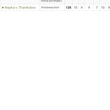
Hond (korthaar)
►Mayka v.'Thaviksbos
138
10
9
9
7
10
9
Heidewachtel