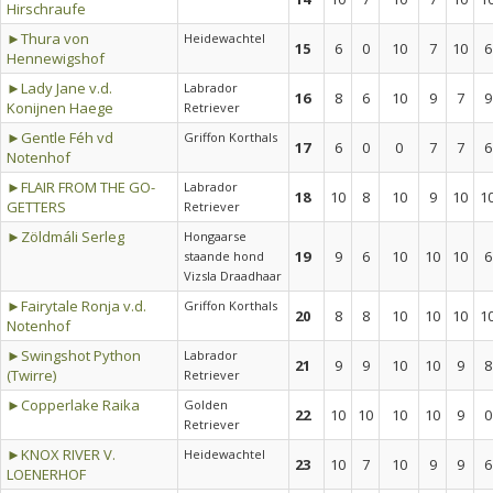
Hirschraufe
►Thura von
Heidewachtel
15
6
0
10
7
10
6
Hennewigshof
►Lady Jane v.d.
Labrador
16
8
6
10
9
7
9
Konijnen Haege
Retriever
►Gentle Féh vd
Griffon Korthals
17
6
0
0
7
7
6
Notenhof
►FLAIR FROM THE GO-
Labrador
18
10
8
10
9
10
1
GETTERS
Retriever
►Zöldmáli Serleg
Hongaarse
19
9
6
10
10
10
6
staande hond
Vizsla Draadhaar
►Fairytale Ronja v.d.
Griffon Korthals
20
8
8
10
10
10
1
Notenhof
►Swingshot Python
Labrador
21
9
9
10
10
9
8
(Twirre)
Retriever
►Copperlake Raika
Golden
22
10
10
10
10
9
0
Retriever
►KNOX RIVER V.
Heidewachtel
23
10
7
10
9
9
6
LOENERHOF