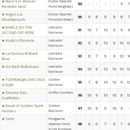
►Nero V.H. Wiener-
Duitse Staande
89
-
-
-
-
9
7
Benteler-land
Hond (langhaar)
►Argon v.d.
Duitse Staande
90
9
8
9
8
8
7
Woolderesch
Hond (korthaar)
►JEWELS JOY THE
Labrador
91
10
7
10
9
9
9
SECOND OFF APRIL
Retriever
►Asabi's Florence
Labrador
92
9
9
10
9
10
1
Retriever
►La Demisa Brilliant
Labrador
93
8
7
9
9
10
9
Blue
Retriever
►Go Back Bulbasaur
Labrador
94
10
9
10
10
10
1
Retriever
►TOERMALIJN VAN CASA
Golden
95
7
8
10
10
9
1
DOLIJN
Retriever
►Shector Des
Griffon Korthals
96
10
9
10
10
8
1
Ecaillettes
►Bead of Golden Spirit
Golden
97
10
9
9
10
9
-
Hunters
Retriever
►Siem
Hongaarse
98
0
0
7
6
7
6
staande hond
Vizsla Korthaar