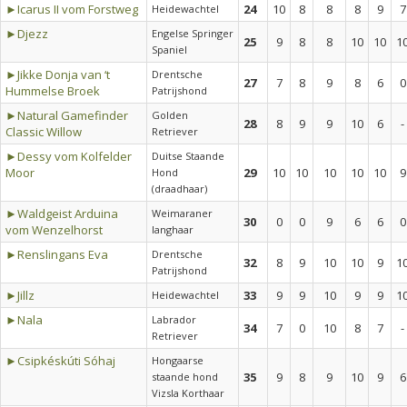
►Icarus II vom Forstweg
24
10
8
8
8
9
7
Heidewachtel
►Djezz
Engelse Springer
25
9
8
8
10
10
1
Spaniel
►Jikke Donja van ‘t
Drentsche
27
7
8
9
8
6
0
Hummelse Broek
Patrijshond
►Natural Gamefinder
Golden
28
8
9
9
10
6
-
Classic Willow
Retriever
►Dessy vom Kolfelder
Duitse Staande
Moor
29
10
10
10
10
10
9
Hond
(draadhaar)
►Waldgeist Arduina
Weimaraner
30
0
0
9
6
6
0
vom Wenzelhorst
langhaar
►Renslingans Eva
Drentsche
32
8
9
10
10
9
1
Patrijshond
►Jillz
33
9
9
10
9
9
1
Heidewachtel
►Nala
Labrador
34
7
0
10
8
7
-
Retriever
►Csipkéskúti Sóhaj
Hongaarse
35
9
8
9
10
9
6
staande hond
Vizsla Korthaar