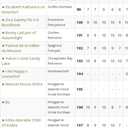
►Elizabeth Katharina vd
Griffon Korthals
99
7
7
9
6
8
7
Notenhof
►Ziva Sammy Flo V.d.
Drentsche
100
9
10
10
10
9
1
Bezelhonk
Patrijshond
►Bonny Lad Jaro of
Golden
101
8
9
10
10
10
8
Autumnlight
Retriever
►Partout de la Vallee
Epagneul
102
7
8
10
9
7
1
du Mousse
Français
►Yukon's Gold Sandy
Chesapeake Bay
103
10
8
10
10
10
7
Lake
Retriever
►I Am Happy v.
Heidewachtel
104
-
-
-
-
-
0
Loenerhof
►Nemzet Kincse Shifra
Hongaarse
105
-
-
-
-
-
-
staande hond
Vizsla Korthaar
►Bo
Hongaarse
106
10
9
10
8
7
8
staande hond
Vizsla Korthaar
►Edda Adorable Child
Hongaarse
Of Embla
107
8
9
10
10
7
-
staande hond