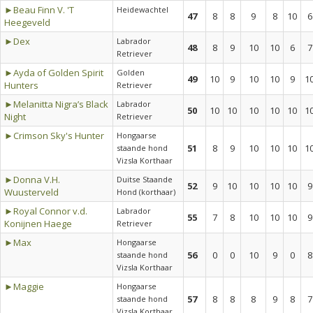
►Beau Finn V. 'T
Heidewachtel
47
8
8
9
8
10
6
Heegeveld
►Dex
Labrador
48
8
9
10
10
6
7
Retriever
►Ayda of Golden Spirit
Golden
49
10
9
10
10
9
1
Hunters
Retriever
►Melanitta Nigra’s Black
Labrador
50
10
10
10
10
10
1
Night
Retriever
►Crimson Sky's Hunter
Hongaarse
51
8
9
10
10
10
1
staande hond
Vizsla Korthaar
►Donna V.H.
Duitse Staande
52
9
10
10
10
10
9
Wuusterveld
Hond (korthaar)
►Royal Connor v.d.
Labrador
55
7
8
10
10
10
9
Konijnen Haege
Retriever
►Max
Hongaarse
56
0
0
10
9
0
8
staande hond
Vizsla Korthaar
►Maggie
Hongaarse
57
8
8
8
9
8
7
staande hond
Vizsla Korthaar