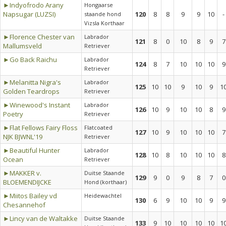
►Indyofrodo Arany
Hongaarse
Napsugar (LUZSI)
120
8
8
9
9
10
-
staande hond
Vizsla Korthaar
►Florence Chester van
Labrador
121
8
0
10
8
9
7
Mallumsveld
Retriever
►Go Back Raichu
Labrador
124
8
7
10
10
10
9
Retriever
►Melanitta Nigra's
Labrador
125
10
10
9
10
9
1
Golden Teardrops
Retriever
►Winewood's Instant
Labrador
126
10
9
10
10
8
9
Poetry
Retriever
►Flat Fellows Fairy Floss
Flatcoated
127
10
9
10
10
10
7
NJK BJWNL'19
Retriever
►Beautiful Hunter
Labrador
128
10
8
10
10
10
8
Ocean
Retriever
►MAKKER v.
Duitse Staande
129
9
0
9
8
7
0
BLOEMENDIJCKE
Hond (korthaar)
►Miitos Bailey vd
Heidewachtel
130
6
9
10
10
9
9
Chesannehof
►Lincy van de Waltakke
Duitse Staande
133
9
10
10
10
10
1