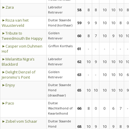
►Zara
Labrador
58
8
8
10
10
10
8
Retriever
►Roza van het
Duitse Staande
59
9
9
10
10
8
0
Wuusterveld
Hond (korthaar)
►Tribute to
Golden
60
8
7
10
9
10
1
Tweedmouth Be Happy
Retriever
►Casper vom Duhmen
Griffon Korthals
61
-
-
-
-
-
-
Hof
►Melanitta Nigra’s
Labrador
62
10
9
10
10
10
1
Blackbird
Retriever
►Delight Denzel of
Golden
63
-
-
10
10
10
6
Jeronimo's Point
Retriever
►Enjoy
Duitse Staande
65
10
10
10
10
10
9
Hond
(draadhaar)
►Paco
Duitse
66
8
0
0
6
7
-
Wachtelhond of
Kwartelhond
►Zobel vom Schaar
Duitse Staande
68
10
9
10
9
8
9
Hond