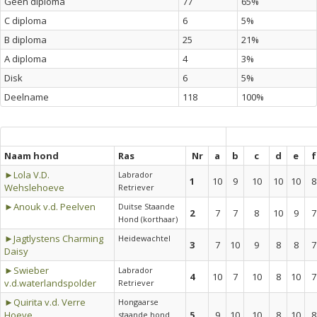
Geen diploma
77
65%
C diploma
6
5%
B diploma
25
21%
A diploma
4
3%
Disk
6
5%
Deelname
118
100%
Naam hond
Ras
Nr
a
b
c
d
e
f
►Lola V.D.
Labrador
1
10
9
10
10
10
8
Wehslehoeve
Retriever
►Anouk v.d. Peelven
Duitse Staande
2
7
7
8
10
9
7
Hond (korthaar)
►Jagtlystens Charming
Heidewachtel
3
7
10
9
8
8
7
Daisy
►Swieber
Labrador
4
10
7
10
8
10
7
v.d.waterlandspolder
Retriever
►Quirita v.d. Verre
Hongaarse
Hoeve
5
9
10
10
8
10
8
staande hond