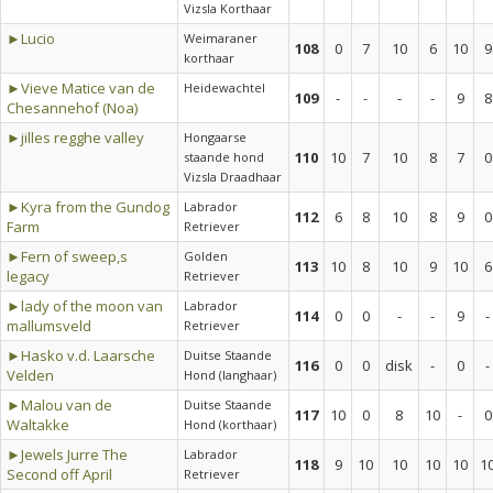
Vizsla Korthaar
►Lucio
Weimaraner
108
0
7
10
6
10
9
korthaar
►Vieve Matice van de
Heidewachtel
109
-
-
-
-
9
8
Chesannehof (Noa)
►jilles regghe valley
Hongaarse
110
10
7
10
8
7
0
staande hond
Vizsla Draadhaar
►Kyra from the Gundog
Labrador
112
6
8
10
8
9
0
Farm
Retriever
►Fern of sweep,s
Golden
113
10
8
10
9
10
6
legacy
Retriever
►lady of the moon van
Labrador
114
0
0
-
-
9
-
mallumsveld
Retriever
►Hasko v.d. Laarsche
Duitse Staande
116
0
0
disk
-
0
-
Velden
Hond (langhaar)
►Malou van de
Duitse Staande
117
10
0
8
10
-
0
Waltakke
Hond (korthaar)
►Jewels Jurre The
Labrador
118
9
10
10
10
10
1
Second off April
Retriever