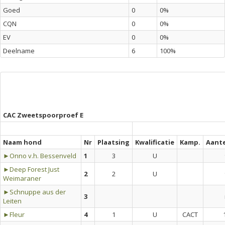
Goed
0
0%
CQN
0
0%
EV
0
0%
Deelname
6
100%
CAC Zweetspoorproef E
Naam hond
Nr
Plaatsing
Kwalificatie
Kamp.
Aant
►Onno v.h. Bessenveld
1
3
U
►Deep Forest Just
2
2
U
Weimaraner
►Schnuppe aus der
3
Leiten
►Fleur
4
1
U
CACT