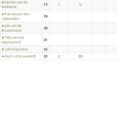
►Hunter van de
17
1
U
Woltdonk
►Pax du pas des
18
Cabanelles
►Job van de
20
Bossehoeve
►Tilly van het
21
Adynzenhof
►colt od postica
22
►Kurt v.d.Stroomdrift
23
2
ZG