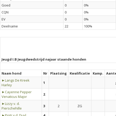
Goed
0
0%
CQN
0
0%
EV
0
0%
Deelname
22
100%
Jeugd I.B Jeugdwedstrijd najaar staande honden
Naam hond
Nr
Plaatsing
Kwalificatie
Kamp.
Aant
►Langs De Kreek
1
Harley
►Cayenne Pepper
2
Venaticus Major
►Lizzy v. d.
3
2
ZG
Pierschehille
►Pjotr v.d. Duyl
4