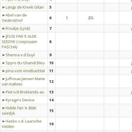
►Langs de Kreek Gitan
5
►Abel van de
6
1
ZG
Oedinckhof
►Froukje (Lysti)
7
►JESSE FAN 'E ALDE
SEEDYK ( roepnaam
8
PASCHA)
►Shenna v.d Duyl
9
►Spyro du Ghandi Bleu
10
►pina vom vinxtbachtal
11
►Juffrouw Jansen Marie
12
van Kallisto
►Piet v/d Broklands-au
13
►Kyrago's Denice
14
►Hidde fan 'e âlde
15
seedyk
►Hasko v.d. Laarsche
16
Velden