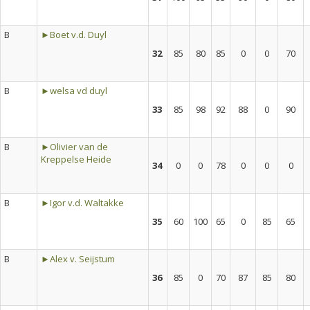
B
►Boet v.d. Duyl
32
85
80
85
0
0
70
B
►welsa vd duyl
33
85
98
92
88
0
90
B
►Olivier van de
Kreppelse Heide
34
0
0
78
0
0
0
B
►Igor v.d. Waltakke
35
60
100
65
0
85
65
B
►Alex v. Seijstum
36
85
0
70
87
85
80