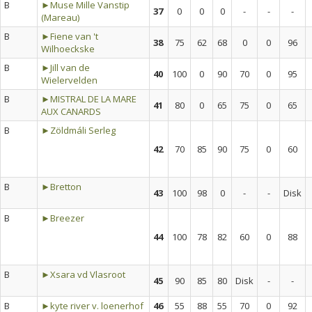
B
►Muse Mille Vanstip
37
0
0
0
-
-
-
(Mareau)
B
►Fiene van 't
38
75
62
68
0
0
96
Wilhoeckske
B
►Jill van de
40
100
0
90
70
0
95
Wielervelden
B
►MISTRAL DE LA MARE
41
80
0
65
75
0
65
AUX CANARDS
B
►Zöldmáli Serleg
42
70
85
90
75
0
60
B
►Bretton
43
100
98
0
-
-
Disk
B
►Breezer
44
100
78
82
60
0
88
B
►Xsara vd Vlasroot
45
90
85
80
Disk
-
-
B
►kyte river v. loenerhof
46
55
88
55
70
0
92