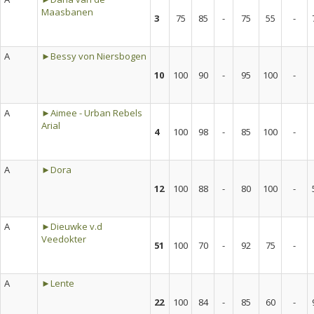
Maasbanen
3
75
85
-
75
55
-
A
►Bessy von Niersbogen
10
100
90
-
95
100
-
A
►Aimee - Urban Rebels
Arial
4
100
98
-
85
100
-
A
►Dora
12
100
88
-
80
100
-
A
►Dieuwke v.d
Veedokter
51
100
70
-
92
75
-
A
►Lente
22
100
84
-
85
60
-