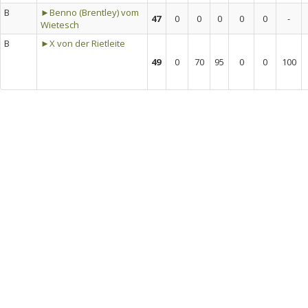
B
►Benno (Brentley) vom
47
0
0
0
0
0
-
Wietesch
B
►X von der Rietleite
49
0
70
95
0
0
100