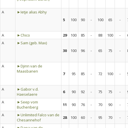
A
►Ietje alias Abhy
5
100
90
-
100
65
-
A
►Chico
29
100
85
-
88
100
-
A
►Sam (geb. Max)
30
100
96
-
65
75
-
A
►Djinn van de
Maasbanen
7
95
85
-
72
100
-
A
►Gabor v.d.
6
90
92
-
75
75
-
Haeselaere
A
►Seep vom
11
90
76
-
70
90
-
Buchenberg
A
►Unlimited Falco van de
28
100
60
-
95
70
-
Chesannehof
A
►Dana van de