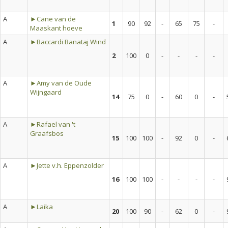
A
►Cane van de
1
90
92
-
65
75
-
Maaskant hoeve
A
►Baccardi Banataj Wind
2
100
0
-
-
-
-
A
►Amy van de Oude
Wijngaard
14
75
0
-
60
0
-
A
►Rafael van 't
Graafsbos
15
100
100
-
92
0
-
A
►Jette v.h. Eppenzolder
16
100
100
-
-
-
-
A
►Laika
20
100
90
-
62
0
-