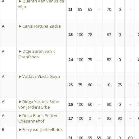
A
►Queran Van Venus de
Milo
21
85
65
-
70
0
-
A
►Canis Fortuna Zadra
23
100
78
-
87
0
-
A
►Ottje Sarah van 't
Graafsbos
24
100
75
-
82
0
-
A
►Vadász Vizsla Gaya
25
75
60
-
0
75
-
A
►Diego Yoran's Sohn
26
100
60
-
90
0
-
von Jordie's Erbe
A
►Delta Blues Petit vd
27
100
0
-
95
90
-
Chesannehof
B
►Ferry v.d. Jentselbrink
31
100
95
55
90
0
80