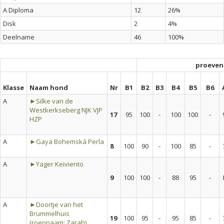
A Diploma
12
26%
Disk
2
4%
Deelname
46
100%
proeven
Klasse
Naam hond
Nr
B1
B2
B3
B4
B5
B6
A
►Silke van de
Westkerkseberg NJK VJP
17
95
100
-
100
100
-
HZP
A
►Gaya Bohemská Perla
8
100
90
-
100
85
-
A
►Yager Keiviento
9
100
100
-
88
95
-
A
►Doortje van het
Brummelhuis
19
100
95
-
95
85
-
(roepnaam: Zarah)