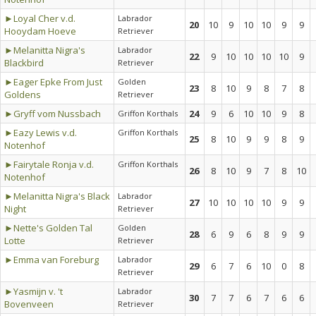
►Loyal Cher v.d.
Labrador
20
10
9
10
10
9
9
Hooydam Hoeve
Retriever
►Melanitta Nigra's
Labrador
22
9
10
10
10
10
9
Blackbird
Retriever
►Eager Epke From Just
Golden
23
8
10
9
8
7
8
Goldens
Retriever
►Gryff vom Nussbach
24
9
6
10
10
9
8
Griffon Korthals
►Eazy Lewis v.d.
Griffon Korthals
25
8
10
9
9
8
9
Notenhof
►Fairytale Ronja v.d.
Griffon Korthals
26
8
10
9
7
8
10
Notenhof
►Melanitta Nigra's Black
Labrador
27
10
10
10
10
9
9
Night
Retriever
►Nette's Golden Tal
Golden
28
6
9
6
8
9
9
Lotte
Retriever
►Emma van Foreburg
Labrador
29
6
7
6
10
0
8
Retriever
►Yasmijn v. 't
Labrador
30
7
7
6
7
6
6
Bovenveen
Retriever