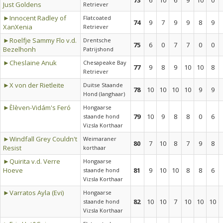
73
6
10
6
9
10
0
Just Goldens
Retriever
►Innocent Radley of
Flatcoated
74
9
7
9
9
8
9
XanXenia
Retriever
►Roelfje Sammy Flo v.d.
Drentsche
75
6
0
7
7
0
0
Bezelhonh
Patrijshond
►Cheslaine Anuk
Chesapeake Bay
77
9
8
9
10
10
8
Retriever
►X von der Rietleite
Duitse Staande
78
10
10
10
10
9
9
Hond (langhaar)
►Èlèven-Vidám's Feró
Hongaarse
79
10
9
8
8
0
6
staande hond
Vizsla Korthaar
►Windfall Grey Couldn't
Weimaraner
80
7
10
8
7
9
8
Resist
korthaar
►Quirita v.d. Verre
Hongaarse
Hoeve
81
9
10
10
8
8
6
staande hond
Vizsla Korthaar
►Varratos Ayla (Evi)
Hongaarse
82
10
10
7
10
10
10
staande hond
Vizsla Korthaar