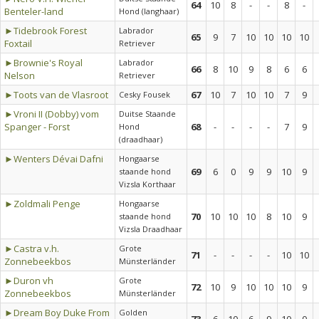
64
10
8
-
-
8
-
Benteler-land
Hond (langhaar)
►Tidebrook Forest
Labrador
65
9
7
10
10
10
10
Foxtail
Retriever
►Brownie's Royal
Labrador
66
8
10
9
8
6
6
Nelson
Retriever
►Toots van de Vlasroot
67
10
7
10
10
7
9
Cesky Fousek
►Vroni II (Dobby) vom
Duitse Staande
Spanger - Forst
68
-
-
-
-
7
9
Hond
(draadhaar)
►Wenters Dévai Dafni
Hongaarse
69
6
0
9
9
10
9
staande hond
Vizsla Korthaar
►Zoldmali Penge
Hongaarse
70
10
10
10
8
10
9
staande hond
Vizsla Draadhaar
►Castra v.h.
Grote
71
-
-
-
-
10
10
Zonnebeekbos
Münsterländer
►Duron vh
Grote
72
10
9
10
10
10
9
Zonnebeekbos
Münsterländer
►Dream Boy Duke From
Golden