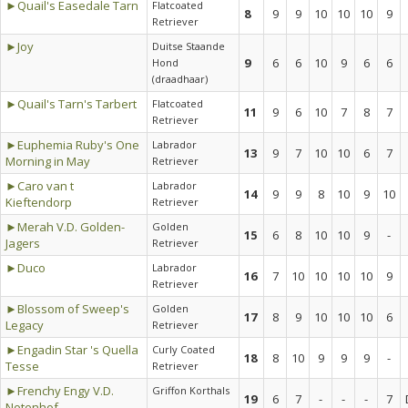
►Quail's Easedale Tarn
Flatcoated
8
9
9
10
10
10
9
Retriever
►Joy
Duitse Staande
9
6
6
10
9
6
6
Hond
(draadhaar)
►Quail's Tarn's Tarbert
Flatcoated
11
9
6
10
7
8
7
Retriever
►Euphemia Ruby's One
Labrador
13
9
7
10
10
6
7
Morning in May
Retriever
►Caro van t
Labrador
14
9
9
8
10
9
10
Kieftendorp
Retriever
►Merah V.D. Golden-
Golden
15
6
8
10
10
9
-
Jagers
Retriever
►Duco
Labrador
16
7
10
10
10
10
9
Retriever
►Blossom of Sweep's
Golden
17
8
9
10
10
10
6
Legacy
Retriever
►Engadin Star 's Quella
Curly Coated
18
8
10
9
9
9
-
Tesse
Retriever
►Frenchy Engy V.D.
Griffon Korthals
19
6
7
-
-
-
7
Notenhof