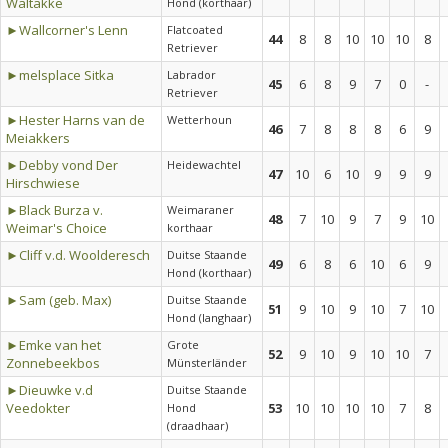
Waltakke
Hond (korthaar)
►Wallcorner's Lenn
Flatcoated
44
8
8
10
10
10
8
Retriever
►melsplace Sitka
Labrador
45
6
8
9
7
0
-
Retriever
►Hester Harns van de
Wetterhoun
46
7
8
8
8
6
9
Meiakkers
►Debby vond Der
Heidewachtel
47
10
6
10
9
9
9
Hirschwiese
►Black Burza v.
Weimaraner
48
7
10
9
7
9
10
Weimar's Choice
korthaar
►Cliff v.d. Woolderesch
Duitse Staande
49
6
8
6
10
6
9
Hond (korthaar)
►Sam (geb. Max)
Duitse Staande
51
9
10
9
10
7
10
Hond (langhaar)
►Emke van het
Grote
52
9
10
9
10
10
7
Zonnebeekbos
Münsterländer
►Dieuwke v.d
Duitse Staande
Veedokter
53
10
10
10
10
7
8
Hond
(draadhaar)