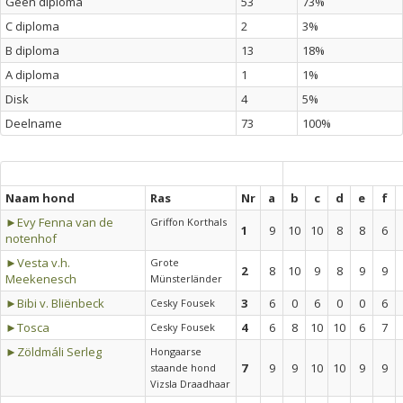
Geen diploma
53
73%
C diploma
2
3%
B diploma
13
18%
A diploma
1
1%
Disk
4
5%
Deelname
73
100%
Naam hond
Ras
Nr
a
b
c
d
e
f
►Evy Fenna van de
Griffon Korthals
1
9
10
10
8
8
6
notenhof
►Vesta v.h.
Grote
2
8
10
9
8
9
9
Meekenesch
Münsterländer
►Bibi v. Bliënbeck
3
6
0
6
0
0
6
Cesky Fousek
►Tosca
4
6
8
10
10
6
7
Cesky Fousek
►Zöldmáli Serleg
Hongaarse
7
9
9
10
10
9
9
staande hond
Vizsla Draadhaar