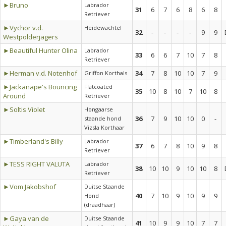
►Bruno
Labrador
31
6
7
6
8
6
8
Retriever
►Vychor v.d.
Heidewachtel
32
-
-
-
-
9
9
Westpolderjagers
►Beautiful Hunter Olina
Labrador
33
6
6
7
10
7
8
Retriever
►Herman v.d. Notenhof
34
7
8
10
10
7
9
Griffon Korthals
►Jackanape's Bouncing
Flatcoated
35
10
8
10
7
10
8
Around
Retriever
►Soltis Violet
Hongaarse
36
7
9
10
10
0
-
staande hond
Vizsla Korthaar
►Timberland's Billy
Labrador
37
6
7
8
10
9
8
Retriever
►TESS RIGHT VALUTA
Labrador
38
10
10
9
10
10
8
Retriever
►Vom Jakobshof
Duitse Staande
40
7
10
9
10
9
9
Hond
(draadhaar)
►Gaya van de
Duitse Staande
41
10
9
9
10
7
7