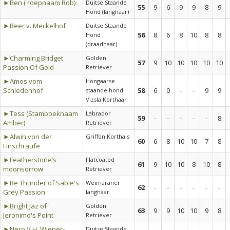
►Ben ( roepnaam Rob)
Duitse Staande
55
9
6
9
9
8
9
Hond (langhaar)
►Beer v. Meckelhof
Duitse Staande
56
8
6
8
10
8
8
Hond
(draadhaar)
►Charming Bridget
Golden
57
9
10
10
10
10
10
Passion Of Gold
Retriever
►Amos vom
Hongaarse
Schledenhof
58
6
0
-
-
9
9
staande hond
Vizsla Korthaar
►Tess (Stamboeknaam
Labrador
59
-
-
-
-
-
8
Amber)
Retriever
►Alwin von der
Griffon Korthals
60
6
8
10
10
7
8
Hirschraufe
►Featherstone’s
Flatcoated
61
9
10
10
8
10
8
moonsorrow
Retriever
►Be Thunder of Sable's
Weimaraner
62
-
-
-
-
-
-
Grey Passion
langhaar
►Bright Jaz of
Golden
63
9
9
10
10
9
8
Jeronimo's Point
Retriever
►Nero V.H. Wiener-
Duitse Staande