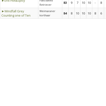
►Erix Hot&Spicy
Flatcoated
83
9
7
10
10
-
8
Retriever
►Windfall Grey
Weimaraner
84
8
10
10
10
8
6
Counting one of Ten
korthaar