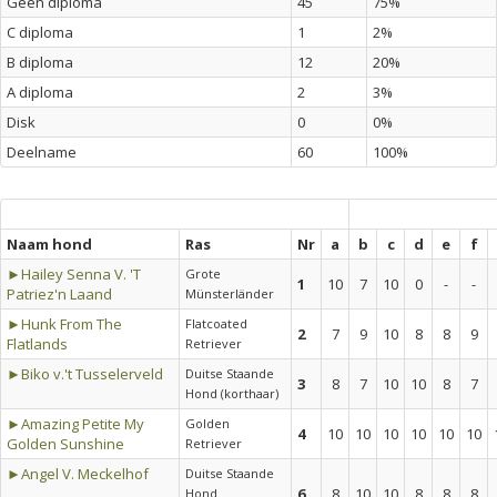
Geen diploma
45
75%
C diploma
1
2%
B diploma
12
20%
A diploma
2
3%
Disk
0
0%
Deelname
60
100%
Naam hond
Ras
Nr
a
b
c
d
e
f
►Hailey Senna V. 'T
Grote
1
10
7
10
0
-
-
Patriez'n Laand
Münsterländer
►Hunk From The
Flatcoated
2
7
9
10
8
8
9
Flatlands
Retriever
►Biko v.'t Tusselerveld
Duitse Staande
3
8
7
10
10
8
7
Hond (korthaar)
►Amazing Petite My
Golden
4
10
10
10
10
10
10
Golden Sunshine
Retriever
►Angel V. Meckelhof
Duitse Staande
6
8
10
10
8
8
8
Hond