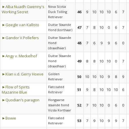
►Alba Nuadh Gwenny's
Nova Scotia
Working Secret
46
9
10
10
10
6
7
Duck Tolling
Retriever
►Goegle van Kallisto
Duitse Staande
47
7
8
10
0
6
7
Hond (korthaar)
►Gandor V.Pollefers
Duitse Staande
48
7
6
9
9
6
0
Hond
(draadhaar)
►Angy v. Meckelhof
Duitse Staande
49
8
8
10
10
0
7
Hond
(draadhaar)
►Kian v.d. Gerry Hoeve
Golden
50
10
10
10
9
8
9
Retriever
►Flow of Spirits
Flatcoated
51
9
8
10
10
10
6
Mazarine Blue
Retriever
►Quodian's paragon
Hongaarse
52
7
10
10
0
6
0
staande hond
Vizsla Korthaar
►Bowie
Flatcoated
53
7
9
10
9
9
7
Retriever