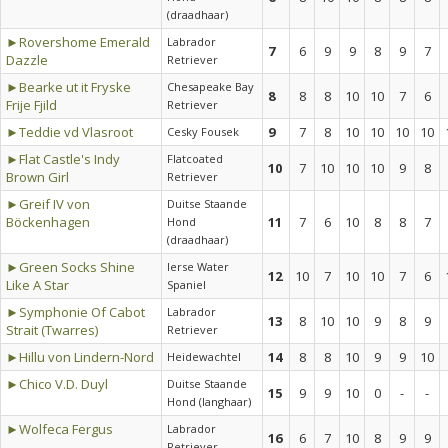
(draadhaar)
►Rovershome Emerald
Labrador
7
6
9
9
8
9
7
Dazzle
Retriever
►Bearke ut it Fryske
Chesapeake Bay
8
8
8
10
10
7
6
Frije Fjild
Retriever
►Teddie vd Vlasroot
9
7
8
10
10
10
10
Cesky Fousek
►Flat Castle's Indy
Flatcoated
10
7
10
10
10
9
8
Brown Girl
Retriever
►Greif IV von
Duitse Staande
Böckenhagen
11
7
6
10
8
8
7
Hond
(draadhaar)
►Green Socks Shine
Ierse Water
12
10
7
10
10
7
6
Like A Star
Spaniel
►Symphonie Of Cabot
Labrador
13
8
10
10
9
8
9
Strait (Twarres)
Retriever
►Hillu von Lindern-Nord
14
8
8
10
9
9
10
Heidewachtel
►Chico V.D. Duyl
Duitse Staande
15
9
9
10
0
-
-
Hond (langhaar)
►Wolfeca Fergus
Labrador
16
6
7
10
8
9
9
Retriever