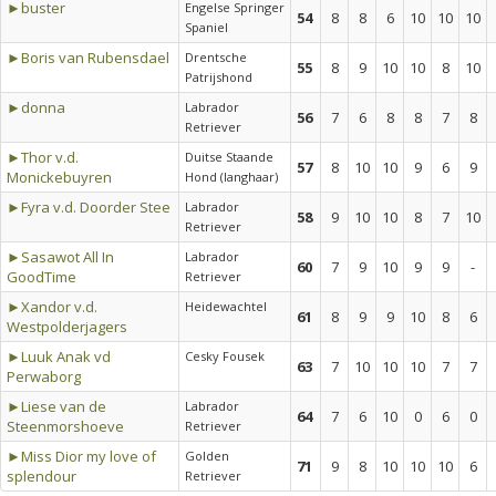
►buster
Engelse Springer
54
8
8
6
10
10
10
Spaniel
►Boris van Rubensdael
Drentsche
55
8
9
10
10
8
10
Patrijshond
►donna
Labrador
56
7
6
8
8
7
8
Retriever
►Thor v.d.
Duitse Staande
57
8
10
10
9
6
9
Monickebuyren
Hond (langhaar)
►Fyra v.d. Doorder Stee
Labrador
58
9
10
10
8
7
10
Retriever
►Sasawot All In
Labrador
60
7
9
10
9
9
-
GoodTime
Retriever
►Xandor v.d.
Heidewachtel
61
8
9
9
10
8
6
Westpolderjagers
►Luuk Anak vd
Cesky Fousek
63
7
10
10
10
7
7
Perwaborg
►Liese van de
Labrador
64
7
6
10
0
6
0
Steenmorshoeve
Retriever
►Miss Dior my love of
Golden
71
9
8
10
10
10
6
splendour
Retriever