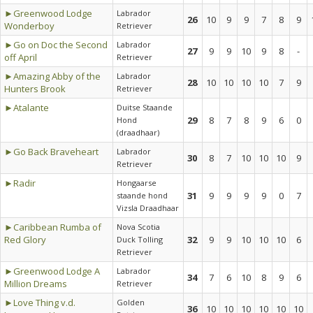
►Greenwood Lodge
Labrador
26
10
9
9
7
8
9
Wonderboy
Retriever
►Go on Doc the Second
Labrador
27
9
9
10
9
8
-
off April
Retriever
►Amazing Abby of the
Labrador
28
10
10
10
10
7
9
Hunters Brook
Retriever
►Atalante
Duitse Staande
29
8
7
8
9
6
0
Hond
(draadhaar)
►Go Back Braveheart
Labrador
30
8
7
10
10
10
9
Retriever
►Radir
Hongaarse
31
9
9
9
9
0
7
staande hond
Vizsla Draadhaar
►Caribbean Rumba of
Nova Scotia
Red Glory
32
9
9
10
10
10
6
Duck Tolling
Retriever
►Greenwood Lodge A
Labrador
34
7
6
10
8
9
6
Million Dreams
Retriever
►Love Thing v.d.
Golden
36
10
10
10
10
10
10