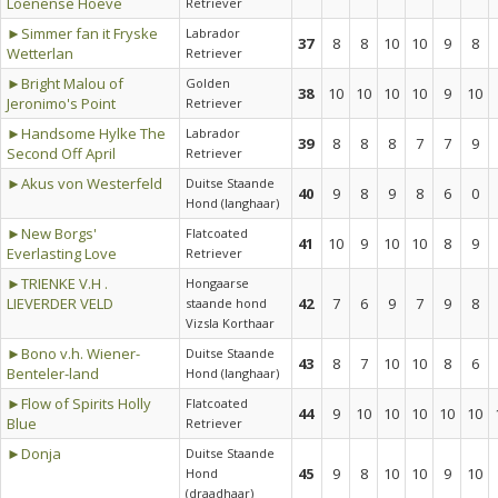
Loenense Hoeve
Retriever
►Simmer fan it Fryske
Labrador
37
8
8
10
10
9
8
Wetterlan
Retriever
►Bright Malou of
Golden
38
10
10
10
10
9
10
Jeronimo's Point
Retriever
►Handsome Hylke The
Labrador
39
8
8
8
7
7
9
Second Off April
Retriever
►Akus von Westerfeld
Duitse Staande
40
9
8
9
8
6
0
Hond (langhaar)
►New Borgs'
Flatcoated
41
10
9
10
10
8
9
Everlasting Love
Retriever
►TRIENKE V.H .
Hongaarse
LIEVERDER VELD
42
7
6
9
7
9
8
staande hond
Vizsla Korthaar
►Bono v.h. Wiener-
Duitse Staande
43
8
7
10
10
8
6
Benteler-land
Hond (langhaar)
►Flow of Spirits Holly
Flatcoated
44
9
10
10
10
10
10
Blue
Retriever
►Donja
Duitse Staande
45
9
8
10
10
9
10
Hond
(draadhaar)