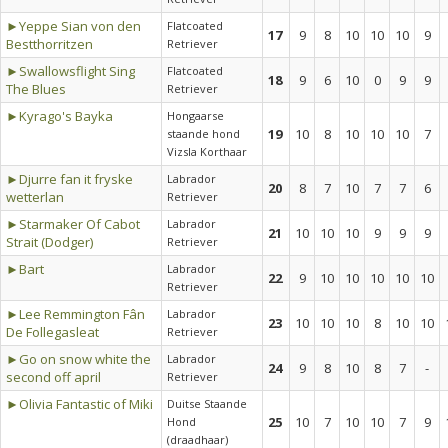
►Yeppe Sian von den
Flatcoated
17
9
8
10
10
10
9
Bestthorritzen
Retriever
►Swallowsflight Sing
Flatcoated
18
9
6
10
0
9
9
The Blues
Retriever
►Kyrago's Bayka
Hongaarse
19
10
8
10
10
10
7
staande hond
Vizsla Korthaar
►Djurre fan it fryske
Labrador
20
8
7
10
7
7
6
wetterlan
Retriever
►Starmaker Of Cabot
Labrador
21
10
10
10
9
9
9
Strait (Dodger)
Retriever
►Bart
Labrador
22
9
10
10
10
10
10
Retriever
►Lee Remmington Fân
Labrador
23
10
10
10
8
10
10
De Follegasleat
Retriever
►Go on snow white the
Labrador
24
9
8
10
8
7
-
second off april
Retriever
►Olivia Fantastic of Miki
Duitse Staande
25
10
7
10
10
7
9
Hond
(draadhaar)