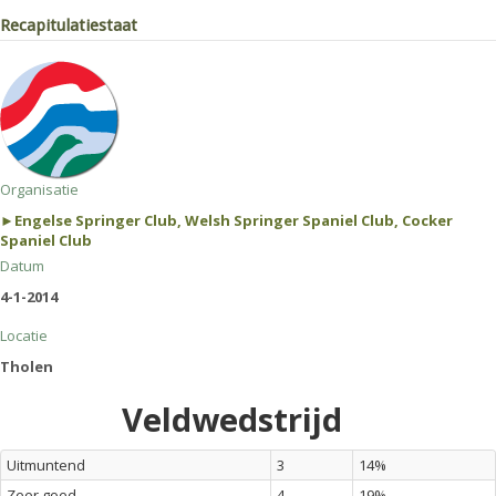
Recapitulatiestaat
Organisatie
►Engelse Springer Club, Welsh Springer Spaniel Club, Cocker
Spaniel Club
Datum
4-1-2014
Locatie
Tholen
Veldwedstrijd
Uitmuntend
3
14%
Zeer goed
4
19%