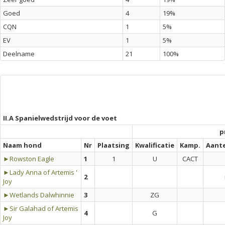
Goed
4
19%
CQN
1
5%
EV
1
5%
Deelname
21
100%
II.A Spanielwedstrijd voor de voet
p
Naam hond
Nr
Plaatsing
Kwalificatie
Kamp.
Aant
►Rowston Eagle
1
1
U
CACT
►Lady Anna of Artemis '
2
Joy
►Wetlands Dalwhinnie
3
ZG
►Sir Galahad of Artemis
4
G
Joy