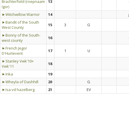
Brachterfield (roepnaam
13
Igor)
►Witchwillow Warrior
14
►Bandit of the South
15
3
G
West County
►Bonny of the South-
16
west county
►French Jegor
17
1
U
D'Hurtevent
►Stanley Vwk'10+
18
Vwk'11
►Inka
19
►Wheyla of Dashhill
20
G
►Isa vd hazelberg
21
EV