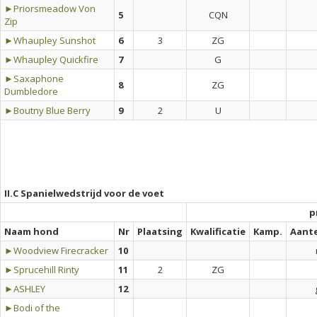
►Priorsmeadow Von
5
CQN
Zip
►Whaupley Sunshot
6
3
ZG
►Whaupley Quickfire
7
G
►Saxaphone
8
ZG
Dumbledore
►Boutny Blue Berry
9
2
U
II.C Spanielwedstrijd voor de voet
p
Naam hond
Nr
Plaatsing
Kwalificatie
Kamp.
Aant
►Woodview Firecracker
10
►Sprucehill Rinty
11
2
ZG
►ASHLEY
12
►Bodi of the