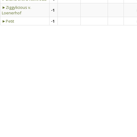
►Ziggylicious v.
-1
Loenerhof
►Petit
-1