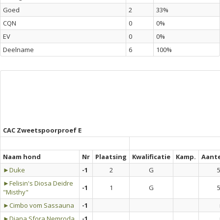
Goed
2
33%
CQN
0
0%
EV
0
0%
Deelname
6
100%
CAC Zweetspoorproef E
Naam hond
Nr
Plaatsing
Kwalificatie
Kamp.
Aant
►Duke
-1
2
G
5
►Felisin's Diosa Deidre
-1
1
G
5
"Misthy"
►Cimbo vom Sassauna
-1
►Diana Sfora Nemroda
-1