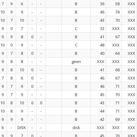
7
9
6
-
-
B
36
58
XXX
10
9
9
-
-
B
46
74
XXX
10
7
10
-
-
B
43
70
XXX
9
0
7
-
-
C
33
XXX
XXX
9
9
8
0
-
B
41
67
XXX
10
0
9
-
-
C
48
XXX
XXX
9
7
8
0
-
B
40
64
XXX
9
8
8
-
-
geen
XXX
XXX
XXX
9
8
10
0
-
B
41
68
XXX
7
8
6
0
-
B
46
67
XXX
9
7
9
0
-
B
46
71
XXX
9
7
9
-
-
B
45
70
XXX
10
8
10
6
0
B
43
71
XXX
10
8
9
-
-
B
44
71
XXX
9
9
9
-
-
B
42
69
XXX
6
-
DISK
-
-
disk
XXX
XXX
XXX
9
9
7
0
-
B
45
70
XXX