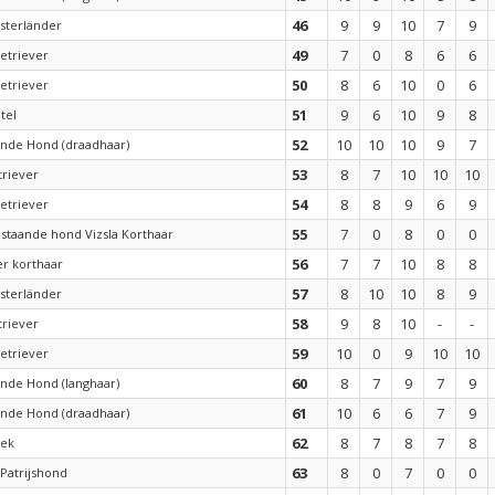
46
9
9
10
7
9
sterländer
49
7
0
8
6
6
etriever
50
8
6
10
0
6
etriever
51
9
6
10
9
8
tel
52
10
10
10
9
7
ande Hond (draadhaar)
53
8
7
10
10
10
riever
54
8
8
9
6
9
etriever
55
7
0
8
0
0
staande hond Vizsla Korthaar
56
7
7
10
8
8
r korthaar
57
8
10
10
8
9
sterländer
58
9
8
10
-
-
riever
59
10
0
9
10
10
etriever
60
8
7
9
7
9
ande Hond (langhaar)
61
10
6
6
7
9
ande Hond (draadhaar)
62
8
7
8
7
8
sek
63
8
0
7
0
0
Patrijshond