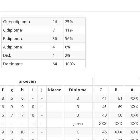
Geen diploma
16
25%
C diploma
7
11%
B diploma
36
56%
A diploma
4
6%
Disk
1
2%
Deelname
64
100%
proeven
f
g
h
i
j
klasse
Diploma
C
B
A
8
6
6
-
-
B
41
61
XXX
6
9
9
0
-
B
45
69
XXX
6
7
7
0
-
B
40
60
XXX
-
-
-
-
-
geen
XXX
XXX
XXX
9
0
10
-
-
C
46
XXX
XXX