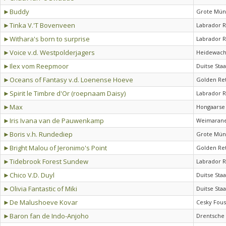
►Buddy
Grote Mün
►Tinka V.'T Bovenveen
Labrador R
►Withara's born to surprise
Labrador R
►Voice v.d. Westpolderjagers
Heidewach
►Ilex vom Reepmoor
Duitse Sta
►Oceans of Fantasy v.d. Loenense Hoeve
Golden Ret
►Spirit le Timbre d'Or (roepnaam Daisy)
Labrador R
►Max
Hongaarse 
►Iris Ivana van de Pauwenkamp
Weimarane
►Boris v.h. Rundediep
Grote Mün
►Bright Malou of Jeronimo's Point
Golden Ret
►Tidebrook Forest Sundew
Labrador R
►Chico V.D. Duyl
Duitse Sta
►Olivia Fantastic of Miki
Duitse Sta
►De Malushoeve Kovar
Cesky Fou
►Baron fan de Indo-Anjoho
Drentsche 