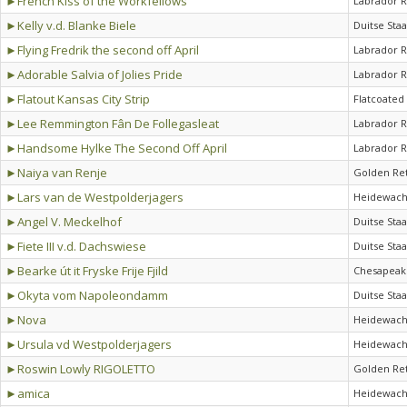
►French Kiss of the Workfellows
Labrador R
►Kelly v.d. Blanke Biele
Duitse Sta
►Flying Fredrik the second off April
Labrador R
►Adorable Salvia of Jolies Pride
Labrador R
►Flatout Kansas City Strip
Flatcoated
►Lee Remmington Fân De Follegasleat
Labrador R
►Handsome Hylke The Second Off April
Labrador R
►Naiya van Renje
Golden Ret
►Lars van de Westpolderjagers
Heidewach
►Angel V. Meckelhof
Duitse Sta
►Fiete III v.d. Dachswiese
Duitse Sta
►Bearke út it Fryske Frije Fjild
Chesapeake
►Okyta vom Napoleondamm
Duitse Sta
►Nova
Heidewach
►Ursula vd Westpolderjagers
Heidewach
►Roswin Lowly RIGOLETTO
Golden Ret
►amica
Heidewach