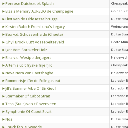
►Penrose Dutchcreek Splash
Chesapeake
►Elza's Memory AURELIO de Champagne
Golden Ret
►Flint van de Olde Iesselbrugge
Duitse Sta
►Kirsten Babich From Luna's Legacy
Weimarane
►Bea v.d. Schussenhalde (Cheeta)
Duitse Sta
►Ghyll Brook uut't Vossebeltseveld
Grote Mün
►Igor Vom Sprakeler Holz
Duitse Sta
►Blitz v.d. Westpolderjagers
Heidewach
►Artemis út it fryske frije fjild
Chesapeake
►Nova Nora van Caetshaghe
Heidewach
►Rommertsje fân de Follegasleat
Labrador R
►Jill's Summer Vibe Of Sir Geof
Labrador R
►Starmaker Of Cabot Strait
Labrador R
►Tess (Suus) van ‘t Bovenveen
Labrador R
►Symphonie Of Cabot Strait
Labrador R
►Noa
Duitse Sta
►Chuck fan 'e Swadde
Duitse Sta