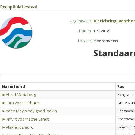
Recapitulatiestaat
Organisatie
►Stichting Jachthon
Datum
1-9-2018
Locatie
Heerenveen
Standaar
Naam hond
Ras
►Ab vd Mariaberg
Hongaarse 
►Lora vom Flörbach
Grote Mün
►Adey May's hey good lookin
Chesapeake
►Rif v.'t Voornsche Landt
Drentsche 
►Vlaklands euro
Labrador R