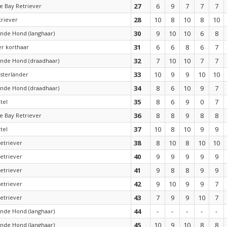
27
6
9
7
7
7
 Bay Retriever
28
10
8
10
8
10
riever
30
9
10
10
6
8
ande Hond (langhaar)
31
6
6
8
6
7
r korthaar
32
7
10
10
7
7
ande Hond (draadhaar)
33
10
9
9
10
10
sterländer
34
8
6
10
9
7
ande Hond (draadhaar)
35
8
6
9
0
7
tel
36
8
8
9
8
8
 Bay Retriever
37
10
8
10
9
9
tel
38
8
10
8
10
10
etriever
40
9
9
9
9
9
etriever
41
9
8
8
9
9
etriever
42
9
10
9
9
7
etriever
43
7
9
9
10
7
etriever
44
-
-
-
-
-
ande Hond (langhaar)
45
10
9
10
8
8
ande Hond (langhaar)