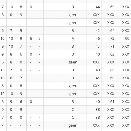
7
10
8
0
-
B
44
69
XXX
8
0
9
-
-
geen
XXX
XXX
XXX
-
-
-
-
-
geen
XXX
XXX
XXX
6
7
9
-
-
B
42
64
XXX
10
10
9
6
9
A
46
75
90
9
10
7
-
-
B
45
71
XXX
9
8
6
0
-
B
40
63
XXX
6
8
0
-
-
geen
XXX
XXX
XXX
10
7
9
-
-
B
40
66
XXX
10
6
7
-
-
B
45
68
XXX
6
0
8
-
-
geen
XXX
XXX
XXX
10
10
9
-
-
geen
XXX
XXX
XXX
6
9
6
0
-
B
40
61
XXX
9
0
9
-
-
C
38
XXX
XXX
7
0
0
-
-
C
38
XXX
XXX
-
-
-
-
-
geen
XXX
XXX
XXX