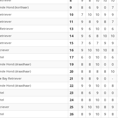
8
9
8
10
10
10
etriever
9
8
6
9
0
7
ande Hond (korthaar)
10
7
10
10
9
9
etriever
11
9
8
9
8
7
etriever
13
9
6
10
0
6
 Retriever
14
9
6
8
10
10
etriever
15
7
6
7
9
9
etriever
16
9
10
10
10
8
riever
17
6
0
10
0
6
tel
19
8
8
10
0
0
ande Hond (draadhaar)
20
8
8
8
8
10
ande Hond (draadhaar)
21
9
8
9
0
-
 Bay Retriever
22
9
9
10
0
8
ande Hond (draadhaar)
23
8
6
9
0
0
tel
24
8
8
10
0
8
tel
25
9
10
10
8
9
riever
26
8
9
10
9
8
tel