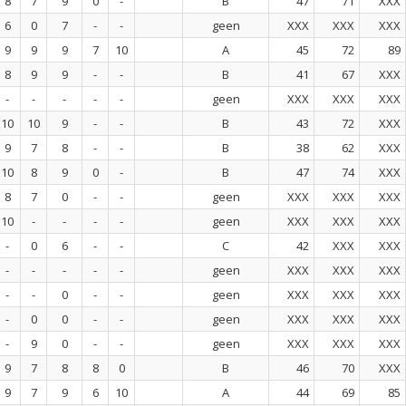
8
7
9
0
-
B
47
71
XXX
6
0
7
-
-
geen
XXX
XXX
XXX
9
9
9
7
10
A
45
72
89
8
9
9
-
-
B
41
67
XXX
-
-
-
-
-
geen
XXX
XXX
XXX
10
10
9
-
-
B
43
72
XXX
9
7
8
-
-
B
38
62
XXX
10
8
9
0
-
B
47
74
XXX
8
7
0
-
-
geen
XXX
XXX
XXX
10
-
-
-
-
geen
XXX
XXX
XXX
-
0
6
-
-
C
42
XXX
XXX
-
-
-
-
-
geen
XXX
XXX
XXX
-
-
0
-
-
geen
XXX
XXX
XXX
-
0
0
-
-
geen
XXX
XXX
XXX
-
9
0
-
-
geen
XXX
XXX
XXX
9
7
8
8
0
B
46
70
XXX
9
7
9
6
10
A
44
69
85