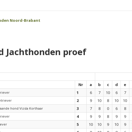
nden Noord-Brabant
d Jachthonden proef
Nr
a
b
c
d
e
1
6
7
10
6
7
riever
2
9
10
8
10
10
etriever
3
7
8
0
6
8
aande hond Vizsla Korthaar
4
9
9
8
9
9
riever
5
10
10
9
10
9
iever