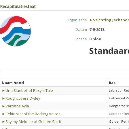
Recapitulatiestaat
Organisatie
►Stichting Jachtho
Datum
7-9-2018
Locatie
Oploo
Standaar
Naam hond
Ras
►Una Bluebell of Roxy's Tale
Labrador Ret
►Roughcovers Owley
Flatcoated R
►Varratos Ayla
Hongaarse st
►Celtic Mist of the Barking Voices
Labrador Ret
►Sky my Melodie of Golden Spirit
Golden Retr