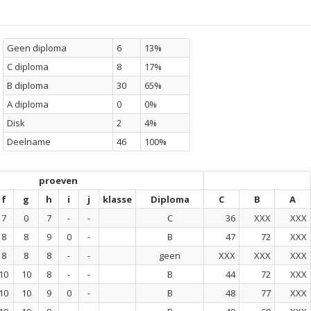
Geen diploma
6
13%
C diploma
8
17%
B diploma
30
65%
A diploma
0
0%
Disk
2
4%
Deelname
46
100%
proeven
f
g
h
i
j
klasse
Diploma
C
B
A
7
0
7
-
-
C
36
XXX
XXX
8
8
9
0
-
B
47
72
XXX
8
8
8
-
-
geen
XXX
XXX
XXX
10
10
8
-
-
B
44
72
XXX
10
10
9
0
-
B
48
77
XXX