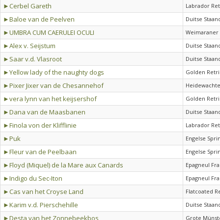
►Cerbel Gareth
Labrador Ret
►Baloe van de Peelven
Duitse Staan
►UMBRA CUM CAERULEI OCULI
Weimaraner 
►Alex v. Seijstum
Duitse Staan
►Saar v.d. Vlasroot
Duitse Staan
►Yellow lady of the naughty dogs
Golden Retr
►Pixer Jixer van de Chesannehof
Heidewachte
►vera lynn van het keijsershof
Golden Retr
►Dana van de Maasbanen
Duitse Staan
►Finola von der Klifflinie
Labrador Ret
►Puk
Engelse Spri
►Fleur van de Peelbaan
Engelse Spri
►Floyd (Miquel) de la Mare aux Canards
Epagneul Fra
►Indigo du Sec-Iton
Epagneul Fra
►Cas van het Croyse Land
Flatcoated R
►Karim v.d. Pierschehille
Duitse Staan
►Desta van het Zonnebeekbos
Grote Münst