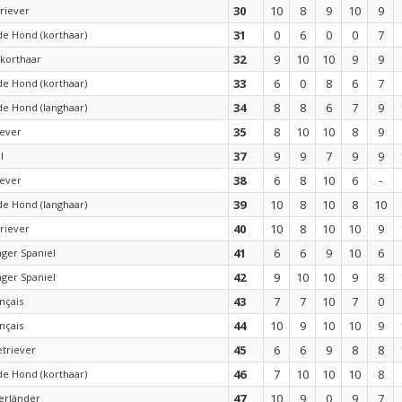
30
10
8
9
10
9
riever
31
0
6
0
0
7
de Hond (korthaar)
32
9
10
10
9
9
korthaar
33
6
0
8
6
7
de Hond (korthaar)
34
8
8
6
7
9
de Hond (langhaar)
35
8
10
10
8
9
iever
37
9
9
7
9
9
l
38
6
8
10
6
-
iever
39
10
8
10
8
10
de Hond (langhaar)
40
10
8
10
10
9
riever
41
6
6
9
10
6
nger Spaniel
42
9
10
10
9
8
nger Spaniel
43
7
7
10
7
0
nçais
44
10
9
10
10
9
nçais
45
6
6
9
8
8
etriever
46
7
10
10
10
8
de Hond (korthaar)
47
10
9
0
9
7
erländer