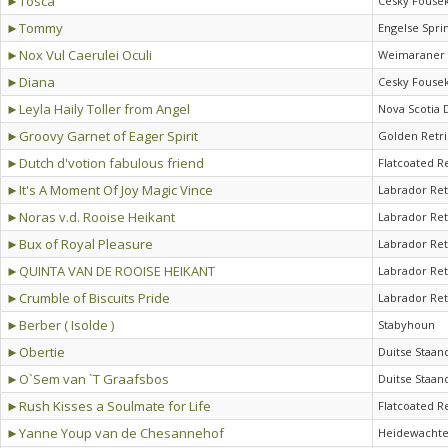
►Tosca
Cesky Fouse
►Tommy
Engelse Spri
►Nox Vul Caerulei Oculi
Weimaraner 
►Diana
Cesky Fouse
►Leyla Haily Toller from Angel
Nova Scotia 
►Groovy Garnet of Eager Spirit
Golden Retr
►Dutch d'votion fabulous friend
Flatcoated R
►It's A Moment Of Joy Magic Vince
Labrador Ret
►Noras v.d. Rooise Heikant
Labrador Ret
►Bux of Royal Pleasure
Labrador Ret
►QUINTA VAN DE ROOISE HEIKANT
Labrador Ret
►Crumble of Biscuits Pride
Labrador Ret
►Berber ( Isolde )
Stabyhoun
►Obertie
Duitse Staan
►O`Sem van `T Graafsbos
Duitse Staan
►Rush Kisses a Soulmate for Life
Flatcoated R
►Yanne Youp van de Chesannehof
Heidewachte