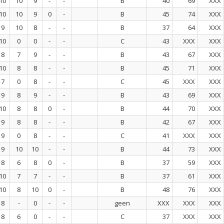
10
10
9
-
-
B
40
69
XXX
10
10
9
0
-
B
45
74
XXX
9
10
8
-
-
B
37
64
XXX
10
0
0
-
-
C
43
XXX
XXX
8
7
9
-
-
B
43
67
XXX
10
8
8
-
-
B
45
71
XXX
7
0
8
-
-
C
45
XXX
XXX
9
8
9
-
-
B
43
69
XXX
10
8
8
0
-
B
44
70
XXX
9
8
8
-
-
B
42
67
XXX
9
0
8
-
-
C
41
XXX
XXX
9
10
10
-
-
B
44
73
XXX
8
6
8
0
-
B
37
59
XXX
10
7
7
-
-
B
37
61
XXX
10
8
10
0
-
B
48
76
XXX
8
-
0
-
-
geen
XXX
XXX
XXX
8
6
0
-
-
C
37
XXX
XXX