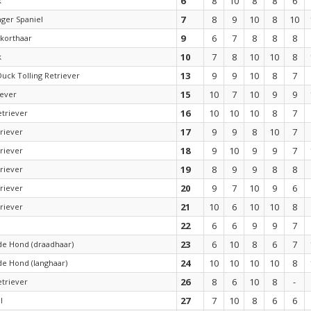
6
8
10
8
8
6
k
7
8
9
10
8
10
nger Spaniel
9
6
7
8
8
8
korthaar
10
7
8
10
10
8
k
13
9
9
10
8
7
Duck Tolling Retriever
15
10
7
10
9
9
iever
16
10
10
10
8
7
etriever
17
9
9
8
10
7
riever
18
9
10
9
9
7
riever
19
8
9
9
8
8
riever
20
9
7
10
9
6
riever
21
10
6
10
10
8
riever
22
6
6
9
9
7
23
6
10
8
6
7
de Hond (draadhaar)
24
10
10
10
10
8
de Hond (langhaar)
26
8
6
10
8
-
etriever
27
7
10
8
6
6
l