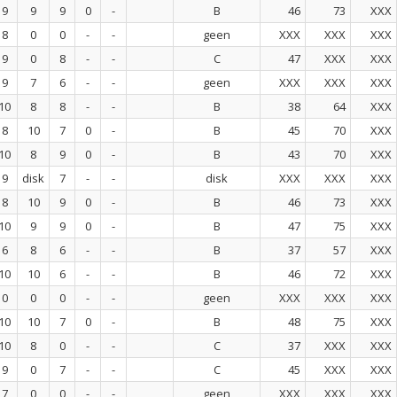
9
9
9
0
-
B
46
73
XXX
8
0
0
-
-
geen
XXX
XXX
XXX
9
0
8
-
-
C
47
XXX
XXX
9
7
6
-
-
geen
XXX
XXX
XXX
10
8
8
-
-
B
38
64
XXX
8
10
7
0
-
B
45
70
XXX
10
8
9
0
-
B
43
70
XXX
9
disk
7
-
-
disk
XXX
XXX
XXX
8
10
9
0
-
B
46
73
XXX
10
9
9
0
-
B
47
75
XXX
6
8
6
-
-
B
37
57
XXX
10
10
6
-
-
B
46
72
XXX
0
0
0
-
-
geen
XXX
XXX
XXX
10
10
7
0
-
B
48
75
XXX
10
8
0
-
-
C
37
XXX
XXX
9
0
7
-
-
C
45
XXX
XXX
7
0
0
-
-
geen
XXX
XXX
XXX