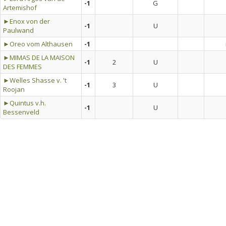
-1
G
Artemishof
►Enox von der
-1
U
Paulwand
►Oreo vom Althausen
-1
►MIMAS DE LA MAISON
-1
2
U
DES FEMMES
►Welles Shasse v. 't
-1
3
U
Roojan
►Quintus v.h.
-1
U
Bessenveld