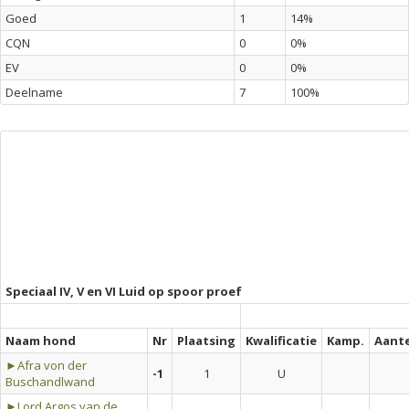
Goed
1
14%
CQN
0
0%
EV
0
0%
Deelname
7
100%
Speciaal IV, V en VI Luid op spoor proef
Naam hond
Nr
Plaatsing
Kwalificatie
Kamp.
Aant
►Afra von der
-1
1
U
Buschandlwand
►Lord Argos van de