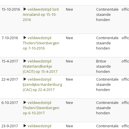
15-10-2016
veldwedstrijd Sint
Nee
Continentale
offi
Annaland op 15-10-
staande
2016
honden
7-10-2016
veldwedstrijd
Nee
Continentale
offi
Tholen/Steenbergen
staande
op 7-10-2016
honden
15-4-2017
veldwedstrijd
Nee
Britse
offi
Waterlandkerkje
staande
(CACIT) op 15-4-2017
honden
22-4-2017
veldwedstrijd
Nee
Continentale
offi
IJzendijke/Aardenburg
staande
(CAC) op 22-4-2017
honden
6-10-2017
veldwedstrijd
Nee
Continentale
offi
Tholen/Steenbergen
staande
op 6-10-2017
honden
23-9-2017
veldwedstrijd
Nee
Continentale
offi