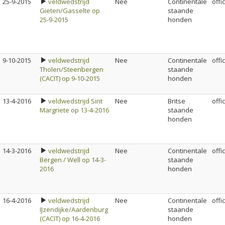
25-9-2015
veldwedstrijd
Nee
Continentale
offi
Gieten/Gasselte op
staande
25-9-2015
honden
9-10-2015
veldwedstrijd
Nee
Continentale
offi
Tholen/Steenbergen
staande
(CACIT) op 9-10-2015
honden
13-4-2016
veldwedstrijd Sint
Nee
Britse
offi
Margriete op 13-4-2016
staande
honden
14-3-2016
veldwedstrijd
Nee
Continentale
offi
Bergen / Well op 14-3-
staande
2016
honden
16-4-2016
veldwedstrijd
Nee
Continentale
offi
IJzendijke/Aardenburg
staande
(CACIT) op 16-4-2016
honden