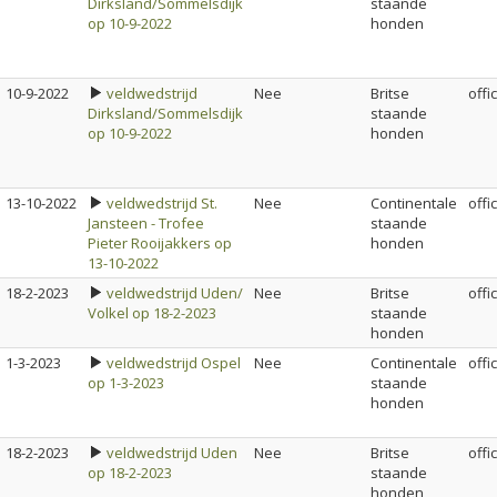
Dirksland/Sommelsdijk
staande
op 10-9-2022
honden
10-9-2022
veldwedstrijd
Nee
Britse
offi
Dirksland/Sommelsdijk
staande
op 10-9-2022
honden
13-10-2022
veldwedstrijd St.
Nee
Continentale
offi
Jansteen - Trofee
staande
Pieter Rooijakkers op
honden
13-10-2022
18-2-2023
veldwedstrijd Uden/
Nee
Britse
offi
Volkel op 18-2-2023
staande
honden
1-3-2023
veldwedstrijd Ospel
Nee
Continentale
offi
op 1-3-2023
staande
honden
18-2-2023
veldwedstrijd Uden
Nee
Britse
offi
op 18-2-2023
staande
honden