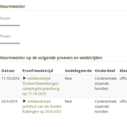
Keurmeester
Naam
**********
Plaats
**********
Keurmeester op de volgende proeven en wedstrijden
Datum
Proef/wedstrijd
Gedelegeerde
Onderdeel
Klas
11-10-2013
veldwedstrijd
Nee
Continentale
offi
Tholen/Steenbergen;
staande
camping Kruytenburg
honden
op 11-10-2013
20-9-2013
veldwedstrijd
Nee
Continentale
offi
Jachthut van de familie
staande
Rattingen op 20-9-2013
honden