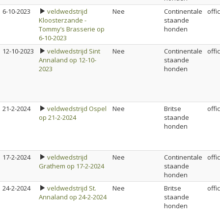
6-10-2023
veldwedstrijd
Nee
Continentale
offi
Kloosterzande -
staande
Tommy’s Brasserie op
honden
6-10-2023
12-10-2023
veldwedstrijd Sint
Nee
Continentale
offi
Annaland op 12-10-
staande
2023
honden
21-2-2024
veldwedstrijd Ospel
Nee
Britse
offi
op 21-2-2024
staande
honden
17-2-2024
veldwedstrijd
Nee
Continentale
offi
Grathem op 17-2-2024
staande
honden
24-2-2024
veldwedstrijd St.
Nee
Britse
offi
Annaland op 24-2-2024
staande
honden