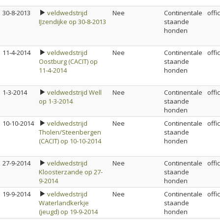
30-8-2013
veldwedstrijd
Nee
Continentale
offi
IJzendijke op 30-8-2013
staande
honden
11-4-2014
veldwedstrijd
Nee
Continentale
offi
Oostburg (CACIT) op
staande
11-4-2014
honden
1-3-2014
veldwedstrijd Well
Nee
Continentale
offi
op 1-3-2014
staande
honden
10-10-2014
veldwedstrijd
Nee
Continentale
offi
Tholen/Steenbergen
staande
(CACIT) op 10-10-2014
honden
27-9-2014
veldwedstrijd
Nee
Continentale
offi
Kloosterzande op 27-
staande
9-2014
honden
19-9-2014
veldwedstrijd
Nee
Continentale
offi
Waterlandkerkje
staande
(jeugd) op 19-9-2014
honden