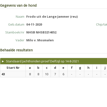
Gegevens van de hond
Naam
Frodo uit de Lange Jammer (reu)
Geb.datum
04-11-2020
Chip/t
Stamboek/nr
NHSB NHSB3214052
Vader
Milo v. Mosmalen
Behaalde resultaten
► Standaard Jachthonden proef Delfzijl op 14-8-2021
Start Nr
a
b
c
d
e
f
g
h
i
j
43
8
8
10
7
6
-
-
-
-
-