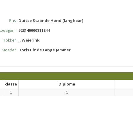
Ras
Duitse Staande Hond (langhaar)
atoeagenr
528140000811844
Fokker
J. Weierink
Moeder
Doris uit de Lange Jammer
klasse
Diploma
C
C