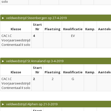
solo
► veldwedstrijd Steenbergen op 27-4-2019
Start
Klasse
Nr
Plaatsing
Kwalificatie
Kamp.
Aantek
CAC I.C
4
EV
Voorjaarswedstrijd
Continentaal II solo
► veldwedstrijd St Annaland op 3-4-2019
Start
Klasse
Nr
Plaatsing
Kwalificatie
Kamp.
Aantek
CAC I.C
2
2
G
Voorjaarswedstrijd
Continentaal II solo
► veldwedstrijd Alphen op 21-3-2019
Start