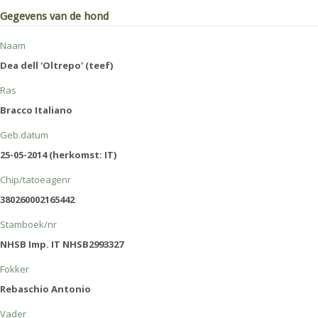
Gegevens van de hond
Naam
Dea dell 'Oltrepo' (teef)
Ras
Bracco Italiano
Geb.datum
25-05-2014 (herkomst: IT)
Chip/tatoeagenr
380260002165442
Stamboek/nr
NHSB Imp. IT NHSB2993327
Fokker
Rebaschio Antonio
Vader