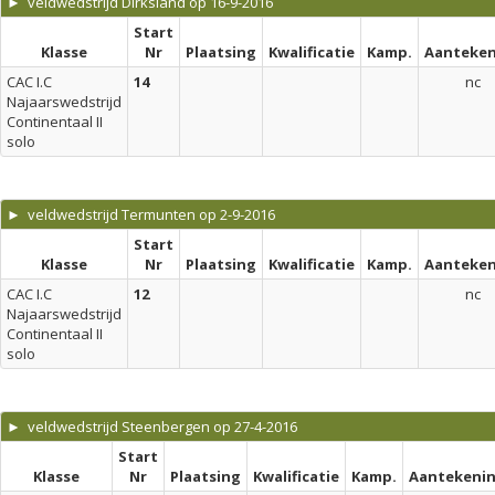
► veldwedstrijd Dirksland op 16-9-2016
Start
Klasse
Nr
Plaatsing
Kwalificatie
Kamp.
Aanteken
CAC I.C
14
nc
Najaarswedstrijd
Continentaal II
solo
► veldwedstrijd Termunten op 2-9-2016
Start
Klasse
Nr
Plaatsing
Kwalificatie
Kamp.
Aanteken
CAC I.C
12
nc
Najaarswedstrijd
Continentaal II
solo
► veldwedstrijd Steenbergen op 27-4-2016
Start
Klasse
Nr
Plaatsing
Kwalificatie
Kamp.
Aantekeni