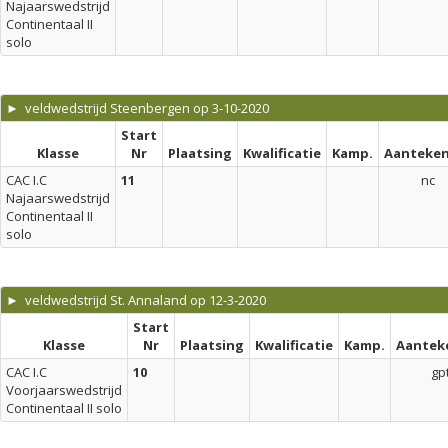
Najaarswedstrijd
Continentaal II
solo
► veldwedstrijd Steenbergen op 3-10-2020
Start
Klasse
Nr
Plaatsing
Kwalificatie
Kamp.
Aanteken
CAC I.C
11
nc
Najaarswedstrijd
Continentaal II
solo
► veldwedstrijd St. Annaland op 12-3-2020
Start
Klasse
Nr
Plaatsing
Kwalificatie
Kamp.
Aantek
CAC I.C
10
gp
Voorjaarswedstrijd
Continentaal II solo