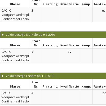
Klasse
Nr
Plaatsing
Kwalificatie
Kamp.
Aantek
CAC I.C
3
gp
Voorjaarswedstrijd
Continentaal II solo
► veldwedstrijd Markelo op 9-3-2019
Start
Klasse
Nr
Plaatsing
Kwalificatie
Kamp.
Aantek
CAC I.C
2
EV
Voorjaarswedstrijd
Continentaal II solo
► veldwedstrijd Chaam op 1-3-2019
Start
Klasse
Nr
Plaatsing
Kwalificatie
Kamp.
Aantek
CAC I.C
3
nc
Voorjaarswedstrijd
Continentaal II solo