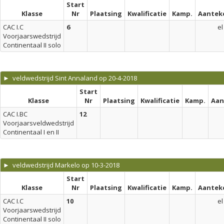
Start
Klasse
Nr
Plaatsing
Kwalificatie
Kamp.
Aantek
CAC I.C
6
el
Voorjaarswedstrijd
Continentaal II solo
► veldwedstrijd Sint Annaland op 20-4-2018
Start
Klasse
Nr
Plaatsing
Kwalificatie
Kamp.
Aan
CAC I.BC
12
Voorjaarsveldwedstrijd
Continentaal I en II
► veldwedstrijd Markelo op 10-3-2018
Start
Klasse
Nr
Plaatsing
Kwalificatie
Kamp.
Aantek
CAC I.C
10
el
Voorjaarswedstrijd
Continentaal II solo