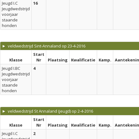
Jeugd I.C
16
Jeugdwedstrijd
voorjaar
staande
honden
► veldwedstrijd Sint-Annaland op 23-4-2016
Start
Klasse
Nr
Plaatsing
Kwalificatie
Kamp.
Aantekeni
Jeugd I.BC
4
Jeugdwedstrijd
voorjaar
staande
honden
► veldwedstrijd St Annaland (jeugd) op 2-4-2016
Start
Klasse
Nr
Plaatsing
Kwalificatie
Kamp.
Aantekeni
Jeugd I.C
2