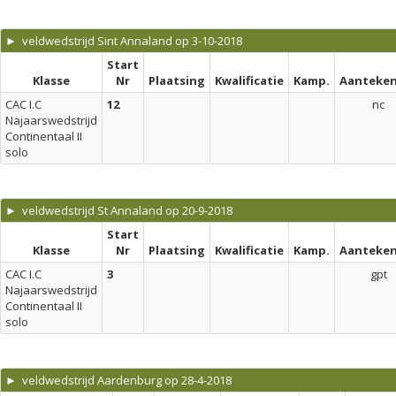
► veldwedstrijd Sint Annaland op 3-10-2018
Start
Klasse
Nr
Plaatsing
Kwalificatie
Kamp.
Aanteken
CAC I.C
12
nc
Najaarswedstrijd
Continentaal II
solo
► veldwedstrijd St Annaland op 20-9-2018
Start
Klasse
Nr
Plaatsing
Kwalificatie
Kamp.
Aanteken
CAC I.C
3
gpt
Najaarswedstrijd
Continentaal II
solo
► veldwedstrijd Aardenburg op 28-4-2018