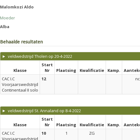
Malomkozi Aldo
Moeder
Alba
Behaalde resultaten
► veldwedstrijd Tholen op 20-4-2022
Start
Klasse
Nr
Plaatsing
Kwalificatie
Kamp.
Aantek
CAC I.C
12
nc
Voorjaarswedstrijd
Continentaal II solo
► veldwedstrijd St. Annaland op 8-4-2022
Start
Klasse
Nr
Plaatsing
Kwalificatie
Kamp.
Aantek
CAC I.C
10
1
ZG
Voorjaarswedstrijd