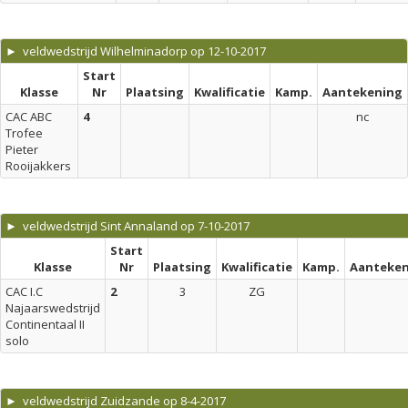
► veldwedstrijd Wilhelminadorp op 12-10-2017
Start
Klasse
Nr
Plaatsing
Kwalificatie
Kamp.
Aantekening
CAC ABC
4
nc
Trofee
Pieter
Rooijakkers
► veldwedstrijd Sint Annaland op 7-10-2017
Start
Klasse
Nr
Plaatsing
Kwalificatie
Kamp.
Aanteken
CAC I.C
2
3
ZG
Najaarswedstrijd
Continentaal II
solo
► veldwedstrijd Zuidzande op 8-4-2017