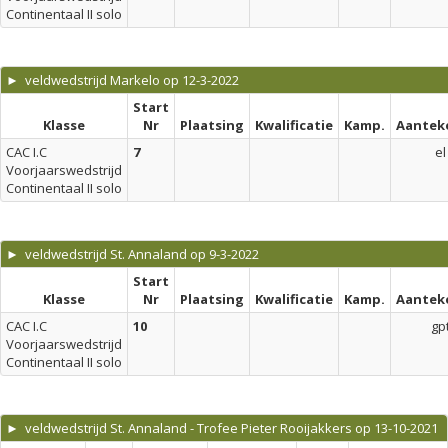
Continentaal II solo
► veldwedstrijd Markelo op 12-3-2022
Start
Klasse
Nr
Plaatsing
Kwalificatie
Kamp.
Aantek
CAC I.C
7
el
Voorjaarswedstrijd
Continentaal II solo
► veldwedstrijd St. Annaland op 9-3-2022
Start
Klasse
Nr
Plaatsing
Kwalificatie
Kamp.
Aantek
CAC I.C
10
gp
Voorjaarswedstrijd
Continentaal II solo
► veldwedstrijd St. Annaland - Trofee Pieter Rooijakkers op 13-10-2021