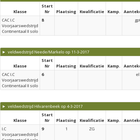
Start
Klasse
Nr
Plaatsing
Kwalificatie
Kamp.
Aantek
CAC I.C
8
gp
Voorjaarswedstrijd
Continentaal II solo
► veldwedstrijd Neede/Markelo op 11-3-2017
Start
Klasse
Nr
Plaatsing
Kwalificatie
Kamp.
Aantek
CAC I.C
6
el
Voorjaarswedstrijd
Continentaal II solo
► veldwedstrijd Hilvarenbeek op 4-3-2017
Start
Klasse
Nr
Plaatsing
Kwalificatie
Kamp.
Aantek
I.C
9
1
ZG
Voorjaarswedstrijd