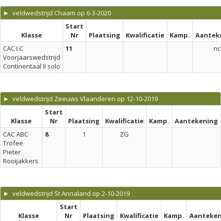
► veldwedstrijd Chaam op 6-3-2020
Start
Klasse
Nr
Plaatsing
Kwalificatie
Kamp.
Aantek
CAC I.C
11
nc
Voorjaarswedstrijd
Continentaal II solo
► veldwedstrijd Zeeuws Vlaanderen op 12-10-2019
Start
Klasse
Nr
Plaatsing
Kwalificatie
Kamp.
Aantekening
CAC ABC
8
1
ZG
Trofee
Pieter
Rooijakkers
► veldwedstrijd St Annaland op 2-10-2019
Start
Klasse
Nr
Plaatsing
Kwalificatie
Kamp.
Aanteken