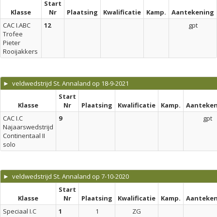
Start
Klasse
Nr
Plaatsing
Kwalificatie
Kamp.
Aantekening
CAC I.ABC
12
gpt
Trofee
Pieter
Rooijakkers
► veldwedstrijd St. Annaland op 18-9-2021
Start
Klasse
Nr
Plaatsing
Kwalificatie
Kamp.
Aanteken
CAC I.C
9
gpt
Najaarswedstrijd
Continentaal II
solo
► veldwedstrijd St. Annaland op 7-10-2020
Start
Klasse
Nr
Plaatsing
Kwalificatie
Kamp.
Aanteken
Speciaal I.C
1
1
ZG