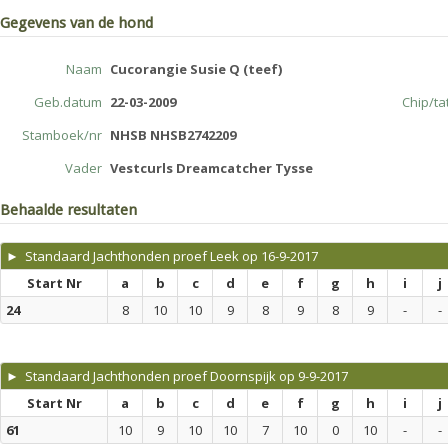
Gegevens van de hond
Naam
Cucorangie Susie Q (teef)
Geb.datum
22-03-2009
Chip/t
Stamboek/nr
NHSB NHSB2742209
Vader
Vestcurls Dreamcatcher Tysse
Behaalde resultaten
► Standaard Jachthonden proef Leek op 16-9-2017
Start Nr
a
b
c
d
e
f
g
h
i
j
24
8
10
10
9
8
9
8
9
-
-
► Standaard Jachthonden proef Doornspijk op 9-9-2017
Start Nr
a
b
c
d
e
f
g
h
i
j
61
10
9
10
10
7
10
0
10
-
-