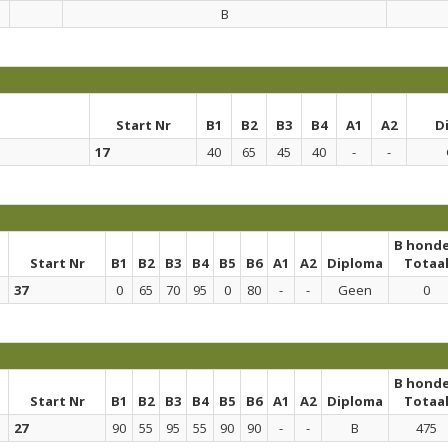
B
Start Nr
B1
B2
B3
B4
A1
A2
D
17
40
65
45
40
-
-
B hond
Start Nr
B1
B2
B3
B4
B5
B6
A1
A2
Diploma
Totaa
37
0
65
70
95
0
80
-
-
Geen
0
B hond
Start Nr
B1
B2
B3
B4
B5
B6
A1
A2
Diploma
Totaa
27
90
55
95
55
90
90
-
-
B
475