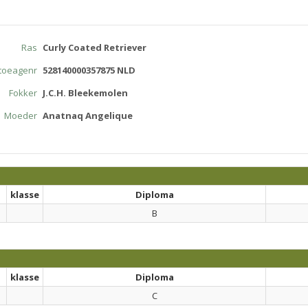
Ras
Curly Coated Retriever
atoeagenr
528140000357875 NLD
Fokker
J.C.H. Bleekemolen
Moeder
Anatnaq Angelique
klasse
Diploma
B
klasse
Diploma
C