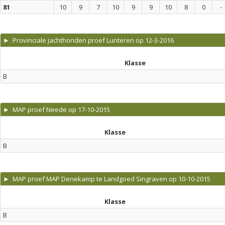
81
10
9
7
10
9
9
10
8
0
-
► Provinciale jachthonden proef Lunteren op 12-3-2016
Klasse
B
► MAP proef Neede op 17-10-2015
Klasse
B
► MAP proef MAP Denekamp te Landgoed Singraven op 10-10-2015
Klasse
B