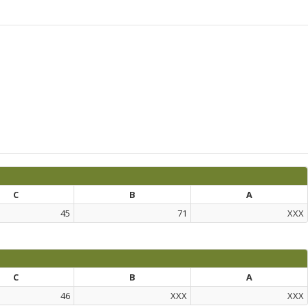
C
B
A
45
71
XXX
C
B
A
46
XXX
XXX