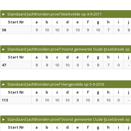
► Standaard Jachthonden proef Markvelde op 4-9-2017
Start Nr
a
b
c
d
e
f
g
h
i
j
58
9
10
10
9
10
9
10
7
6
8
► Standaard Jachthonden proef Voorst gemeente Oude IJsselstreek op 
Start Nr
a
b
c
d
e
f
g
h
i
j
47
8
8
10
10
9
9
8
7
0
-
► Standaard Jachthonden proef Hengevelde op 5-9-2016
Start Nr
a
b
c
d
e
f
g
h
i
j
113
9
10
10
10
8
10
8
10
0
-
► Standaard Jachthonden proef Voorst gemeente Oude IJsselstreek op 
Start Nr
a
b
c
d
e
f
g
h
i
j