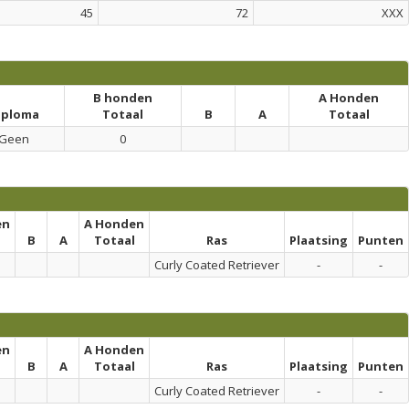
45
72
XXX
B honden
A Honden
iploma
Totaal
B
A
Totaal
Geen
0
en
A Honden
l
B
A
Totaal
Ras
Plaatsing
Punten
Curly Coated Retriever
-
-
en
A Honden
l
B
A
Totaal
Ras
Plaatsing
Punten
Curly Coated Retriever
-
-