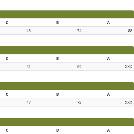
C
B
A
48
74
88
C
B
A
45
69
XXX
C
B
A
47
75
XXX
C
B
A