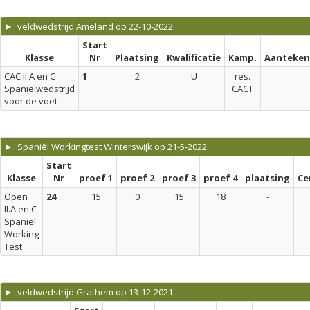
► veldwedstrijd Ameland op 22-10-2022
Start
Klasse
Nr
Plaatsing
Kwalificatie
Kamp.
Aanteken
CAC II.A en C
1
2
U
res.
Spanielwedstrijd
CACT
voor de voet
► Spaniël Workingtest Winterswijk op 21-5-2022
Start
Klasse
Nr
proef 1
proef 2
proef 3
proef 4
plaatsing
Ce
Open
24
15
0
15
18
-
II.A en C
Spaniel
Working
Test
► veldwedstrijd Grathem op 13-12-2021