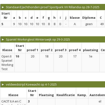
► Standaard Jachthonden proef Sportpark VV Rillandia op 28-7-2025
Start
Nr
a
b
c
d
e
f
g
h
i
j
klasse
Diploma
C
5
9
10
10
10
10
10
8
8
0
-
A
geen
49
► Spaniël Workingtest Winterswijk op 29-3-2025
Start
Klasse
Nr
proef 1
proef 2
proef 3
proef 4
plaatsing
Ce
Open II
10
20
18
20
17
1e
Spaniel
Working
Test
► veldwedstrijd Koewacht op 4-1-2025
Start
Klasse
Nr
Plaatsing
Kwalificatie
Kamp.
Aanteken
CACIT II.A en C
3
el