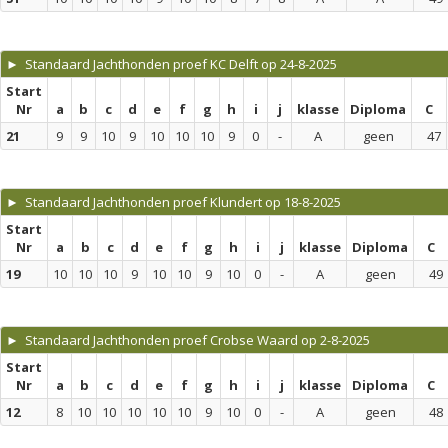
► Standaard Jachthonden proef KC Delft op 24-8-2025
Start
Nr
a
b
c
d
e
f
g
h
i
j
klasse
Diploma
C
21
9
9
10
9
10
10
10
9
0
-
A
geen
47
► Standaard Jachthonden proef Klundert op 18-8-2025
Start
Nr
a
b
c
d
e
f
g
h
i
j
klasse
Diploma
C
19
10
10
10
9
10
10
9
10
0
-
A
geen
49
► Standaard Jachthonden proef Crobse Waard op 2-8-2025
Start
Nr
a
b
c
d
e
f
g
h
i
j
klasse
Diploma
C
12
8
10
10
10
10
10
9
10
0
-
A
geen
48