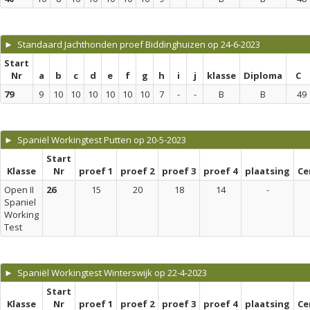
► Standaard Jachthonden proef Biddinghuizen op 24-6-2023
Start
Nr
a
b
c
d
e
f
g
h
i
j
klasse
Diploma
C
79
9
10
10
10
10
10
10
7
-
-
B
B
49
► Spaniël Workingtest Putten op 20-5-2023
Start
Klasse
Nr
proef 1
proef 2
proef 3
proef 4
plaatsing
Ce
Open II
26
15
20
18
14
-
Spaniel
Working
Test
► Spaniël Workingtest Winterswijk op 22-4-2023
Start
Klasse
Nr
proef 1
proef 2
proef 3
proef 4
plaatsing
Ce