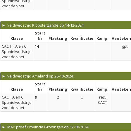
Spanielwedstrijd
voor de voet
► veldwedstrijd Kloosterzande op 14-12-2024
Start
Klasse
Nr
Plaatsing
Kwalificatie
Kamp.
Aanteken
CACIT II.A en C
14
gpt
Spanielwedstrijd
voor de voet
► veldwedstrijd Ameland op 26-10-2024
Start
Klasse
Nr
Plaatsing
Kwalificatie
Kamp.
Aanteken
CAC II.A en C
9
2
U
res.
Spanielwedstrijd
CACT
voor de voet
► MAP proef Provincie Groningen op 12-10-2024