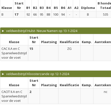
Start
B hond
Klasse
Nr
B1
B2
B3
B4
B5
B6
A1
A2
Diploma
Totaa
B
17
92
66
95
88
100
94
-
-
B
535
► veldwedstrijd Hulst- Nieuw Namen op 13-1-2024
Start
Klasse
Nr
Plaatsing
Kwalificatie
Kamp.
Aanteken
CAC II.A en C
15
ZG
Spanielwedstrijd
voor de voet
► veldwedstrijd Kloosterzande op 12-1-2024
Start
Klasse
Nr
Plaatsing
Kwalificatie
Kamp.
Aanteken
CACIT II.A en C
2
nc
Spanielwedstrijd
voor de voet