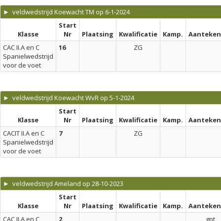
► veldwedstrijd Koewacht TM op 6-1-2024
Start
Klasse
Nr
Plaatsing
Kwalificatie
Kamp.
Aanteken
CAC II.A en C
16
ZG
Spanielwedstrijd
voor de voet
► veldwedstrijd Koewacht WvR op 5-1-2024
Start
Klasse
Nr
Plaatsing
Kwalificatie
Kamp.
Aanteken
CACIT II.A en C
7
ZG
Spanielwedstrijd
voor de voet
► veldwedstrijd Ameland op 28-10-2023
Start
Klasse
Nr
Plaatsing
Kwalificatie
Kamp.
Aanteken
CAC II.A en C
2
gpt