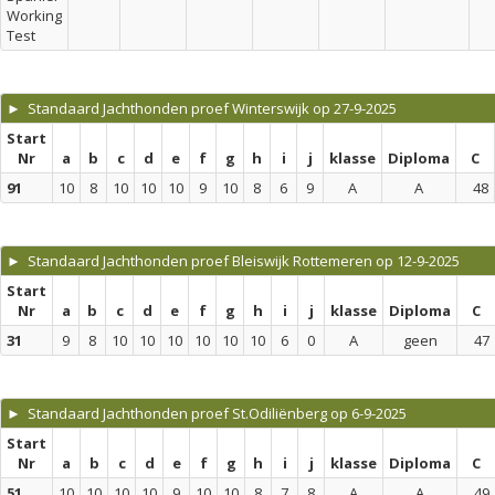
Working
Test
► Standaard Jachthonden proef Winterswijk op 27-9-2025
Start
Nr
a
b
c
d
e
f
g
h
i
j
klasse
Diploma
C
91
10
8
10
10
10
9
10
8
6
9
A
A
48
► Standaard Jachthonden proef Bleiswijk Rottemeren op 12-9-2025
Start
Nr
a
b
c
d
e
f
g
h
i
j
klasse
Diploma
C
31
9
8
10
10
10
10
10
10
6
0
A
geen
47
► Standaard Jachthonden proef St.Odiliënberg op 6-9-2025
Start
Nr
a
b
c
d
e
f
g
h
i
j
klasse
Diploma
C
51
10
10
10
10
9
10
10
8
7
8
A
A
49