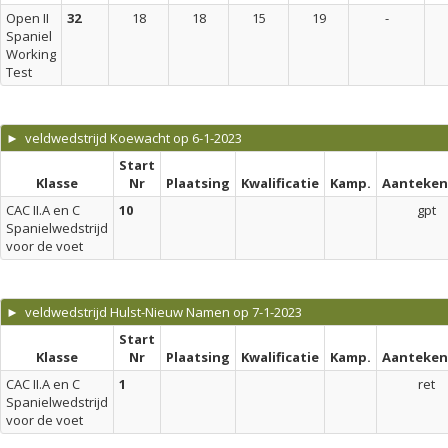
Open II
32
18
18
15
19
-
Spaniel
Working
Test
► veldwedstrijd Koewacht op 6-1-2023
Start
Klasse
Nr
Plaatsing
Kwalificatie
Kamp.
Aanteken
CAC II.A en C
10
gpt
Spanielwedstrijd
voor de voet
► veldwedstrijd Hulst-Nieuw Namen op 7-1-2023
Start
Klasse
Nr
Plaatsing
Kwalificatie
Kamp.
Aanteken
CAC II.A en C
1
ret
Spanielwedstrijd
voor de voet