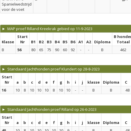
Spanielwedstrijd
voor de voet
► MAP proef Rilland Kreekrak gebied op 11-9-2023
Start
B honde
Klasse
Nr
B1
B2
B3
B4
B5
B6
A1
A2
Diploma
Totaal
B
56
80
65
75
90
60
92
-
-
B
462
► Standaard Jachthonden proef Klundert op 28-8-2023
Start
Nr
a
b
c
d
e
f
g
h
i
j
klasse
Diploma
C
16
10
8
10
10
10
8
10
10
-
-
B
B
48
► Standaard Jachthonden proef Rilland op 26-6-2023
Start
Nr
a
b
c
d
e
f
g
h
i
j
klasse
Diploma
C
40
10
8
10
10
10
10
10
9
-
-
B
B
48