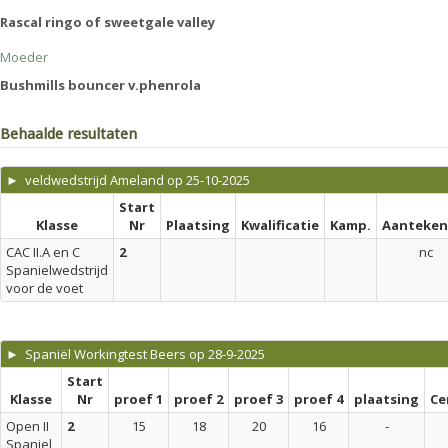
Rascal ringo of sweetgale valley
Moeder
Bushmills bouncer v.phenrola
Behaalde resultaten
► veldwedstrijd Ameland op 25-10-2025
Start
Klasse
Nr
Plaatsing
Kwalificatie
Kamp.
Aanteken
CAC II.A en C
2
nc
Spanielwedstrijd
voor de voet
► Spaniël Workingtest Beers op 28-9-2025
Start
Klasse
Nr
proef 1
proef 2
proef 3
proef 4
plaatsing
Ce
Open II
2
15
18
20
16
-
Spaniel