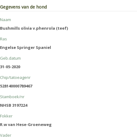
Gegevens van de hond
Naam
Bushmills olivia v.phenrola (teef)
Ras
Engelse Springer Spaniel
Geb.datum
31-05-2020
Chip/tatoeagenr
528140000789467
Stamboek/nr
NHSB 3197224
Fokker
R.w van Hese-Groeneweg
Vader