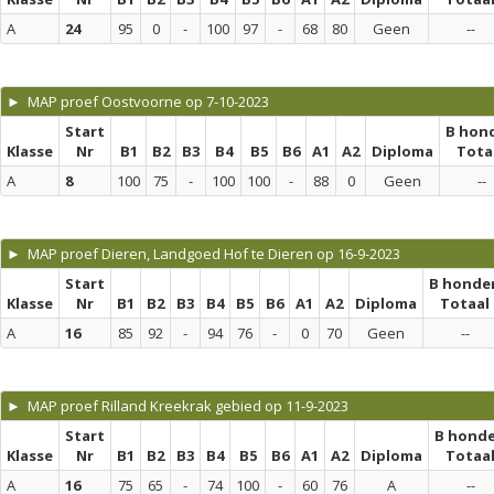
A
24
95
0
-
100
97
-
68
80
Geen
--
► MAP proef Oostvoorne op 7-10-2023
Start
B hon
Klasse
Nr
B1
B2
B3
B4
B5
B6
A1
A2
Diploma
Tota
A
8
100
75
-
100
100
-
88
0
Geen
--
► MAP proef Dieren, Landgoed Hof te Dieren op 16-9-2023
Start
B honde
Klasse
Nr
B1
B2
B3
B4
B5
B6
A1
A2
Diploma
Totaal
A
16
85
92
-
94
76
-
0
70
Geen
--
► MAP proef Rilland Kreekrak gebied op 11-9-2023
Start
B hond
Klasse
Nr
B1
B2
B3
B4
B5
B6
A1
A2
Diploma
Totaa
A
16
75
65
-
74
100
-
60
76
A
--