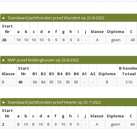
► Standaard Jachthonden proef Klundert op 22-8-2022
Start
Nr
a
b
c
d
e
f
g
h
i
j
klasse
Diploma
C
26
10
10
10
10
9
9
8
9
0
-
A
geen
49
► MAP proef Biddinghuizen op 20-8-2022
Start
B honde
Klasse
Nr
B1
B2
B3
B4
B5
B6
A1
A2
Diploma
Totaal
B
40
96
84
95
55
95
85
-
-
B
510
► Standaard Jachthonden proef Heerle op 25-7-2022
Start
Nr
a
b
c
d
e
f
g
h
i
j
klasse
Diploma
C
2
8
10
8
10
8
9
10
9
0
-
A
geen
44