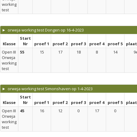
working
test
► orweja working test Dongen op 16-4-2023
Start
Klasse
Nr
proef 1
proef 2
proef 3
proef 4
proef 5
plaa
Open III
55
15
17
18
8
14
9
Orweja
working
test
► orweja working test Simonshaven op 1-4-2023
Start
Klasse
Nr
proef 1
proef 2
proef 3
proef 4
proef 5
plaa
Open III
45
16
12
0
17
0
Orweja
working
test