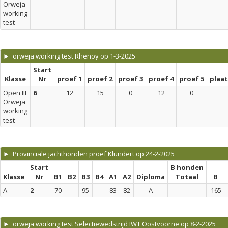
Orweja
working
test
► orweja working test Rhenoy op 1-3-2025
Start
Klasse
Nr
proef 1
proef 2
proef 3
proef 4
proef 5
plaa
Open III
6
12
15
0
12
0
Orweja
working
test
► Provinciale jachthonden proef Klundert op 24-2-2025
Start
B honden
Klasse
Nr
B1
B2
B3
B4
A1
A2
Diploma
Totaal
B
A
2
70
-
95
-
83
82
A
--
165
► orweja working test Selectiewedstrijd IWT Oostvoorne op 8-2-2025