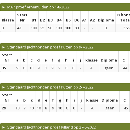
► MAP proef Arnemuiden op 1-8-2022
Start
B hon
Klasse
Nr
B1
B2
B3
B4
B5
B6
A1
A2
Diploma
Tota
B
43
100
95
90
100
100
80
-
-
B
565
► Standaard Jachthonden proef Putten op 9-7-2022
Start
Nr
a
b
c
d
e
f
g
h
i
j
klasse
Diploma
C
35
9
8
10
9
8
9
9
8
0
-
A
geen
44
► Standaard Jachthonden proef Putten op 2-7-2022
Start
Nr
a
b
c
d
e
f
g
h
i
j
klasse
Diploma
C
29
10
7
10
10
8
9
10
8
0
-
A
geen
45
► Standaard Jachthonden proef Rilland op 27-6-2022