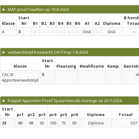
► MAP proef Haaften op 10-8-2024
Start
B hond
Klasse
Nr
B1
B2
B3
B4
B5
B6
A1
A2
Diploma
Totaa
A
3
-
-
-
-
-
-
Disk
-
Disk
--
► veldwedstrijd Koewacht CACT4 op 1-8-2024
Start
Klasse
Nr
Plaatsing
Kwalificatie
Kamp.
Aantek
CAC III
5
el
Apporteerwedstrijd
► Koppel Apporteer Proef Spaarnwoude manege op 20-7-2024
Start
Nr
pr1
pr2
pr3
pr4
pr5
pr6
Diploma
Totaal
23
88
98
93
100
75
83
Diploma
537