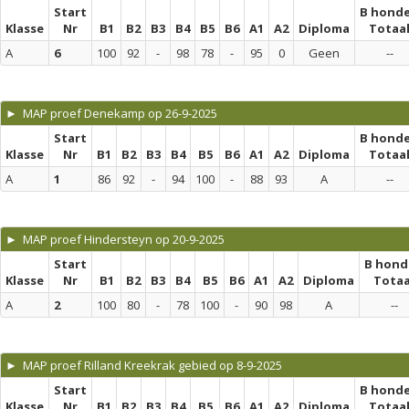
Start
B hond
Klasse
Nr
B1
B2
B3
B4
B5
B6
A1
A2
Diploma
Totaa
A
6
100
92
-
98
78
-
95
0
Geen
--
► MAP proef Denekamp op 26-9-2025
Start
B hond
Klasse
Nr
B1
B2
B3
B4
B5
B6
A1
A2
Diploma
Totaa
A
1
86
92
-
94
100
-
88
93
A
--
► MAP proef Hindersteyn op 20-9-2025
Start
B hond
Klasse
Nr
B1
B2
B3
B4
B5
B6
A1
A2
Diploma
Totaa
A
2
100
80
-
78
100
-
90
98
A
--
► MAP proef Rilland Kreekrak gebied op 8-9-2025
Start
B hond
Klasse
Nr
B1
B2
B3
B4
B5
B6
A1
A2
Diploma
Totaa