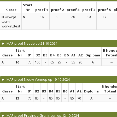
Start
Klasse
Nr
proef 1
proef 2
proef 3
proef 4
proef 5
p
III Orweja
5
16
0
20
10
17
team
workingtest
► MAP proef Neede op 21-10-2024
Start
B hond
Klasse
Nr
B1
B2
B3
B4
B5
B6
A1
A2
Diploma
Totaa
A
16
75
100
-
65
95
-
55
90
A
--
► MAP proef Nieuw Vennep op 19-10-2024
Start
B honde
Klasse
Nr
B1
B2
B3
B4
B5
B6
A1
A2
Diploma
Totaal
A
13
75
85
-
85
95
-
85
70
A
--
► MAP proef Provincie Groningen op 12-10-2024