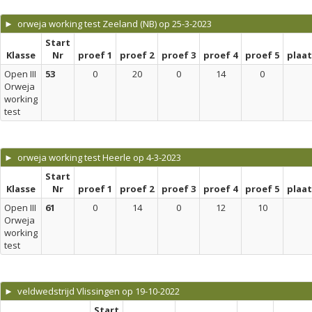
► orweja working test Zeeland (NB) op 25-3-2023
Start
Klasse
Nr
proef 1
proef 2
proef 3
proef 4
proef 5
plaa
Open III
53
0
20
0
14
0
Orweja
working
test
► orweja working test Heerle op 4-3-2023
Start
Klasse
Nr
proef 1
proef 2
proef 3
proef 4
proef 5
plaa
Open III
61
0
14
0
12
10
Orweja
working
test
► veldwedstrijd Vlissingen op 19-10-2022
Start