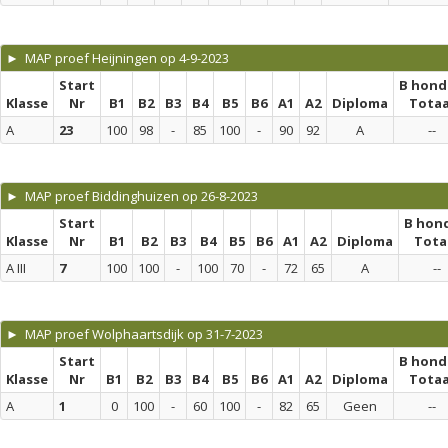
► MAP proef Heijningen op 4-9-2023
Start
B hond
Klasse
Nr
B1
B2
B3
B4
B5
B6
A1
A2
Diploma
Totaa
A
23
100
98
-
85
100
-
90
92
A
--
► MAP proef Biddinghuizen op 26-8-2023
Start
B hon
Klasse
Nr
B1
B2
B3
B4
B5
B6
A1
A2
Diploma
Tota
A III
7
100
100
-
100
70
-
72
65
A
--
► MAP proef Wolphaartsdijk op 31-7-2023
Start
B hond
Klasse
Nr
B1
B2
B3
B4
B5
B6
A1
A2
Diploma
Totaa
A
1
0
100
-
60
100
-
82
65
Geen
--