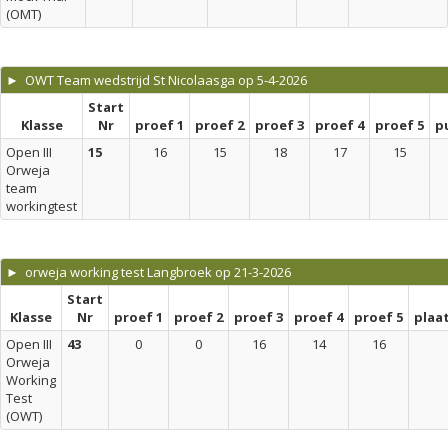
(OMT)
► OWT Team wedstrijd St Nicolaasga op 5-4-2026
Start
Klasse
Nr
proef 1
proef 2
proef 3
proef 4
proef 5
p
Open III
15
16
15
18
17
15
Orweja
team
workingtest
► orweja working test Langbroek op 21-3-2026
Start
Klasse
Nr
proef 1
proef 2
proef 3
proef 4
proef 5
plaa
Open III
43
0
0
16
14
16
Orweja
Working
Test
(OWT)