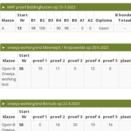
► MAP proef Biddinghuizen op 15-7-2023
Start
B hond
Klasse
Nr
B1
B2
B3
B4
B5
B6
A1
A2
Diploma
Totaa
A
13
98
100
-
90
98
-
0
0
Geen
--
► orweja working test Meerwijck / Kropswolde op 20-5-2023
Start
Klasse
Nr
proef 1
proef 2
proef 3
proef 4
proef 5
plaa
Open III
58
19
11
0
12
0
Orweja
working
test
► orweja working test Borculo op 22-4-2023
Start
Klasse
Nr
proef 1
proef 2
proef 3
proef 4
proef 5
plaa
Open III
58
0
16
20
19
16
Orweja