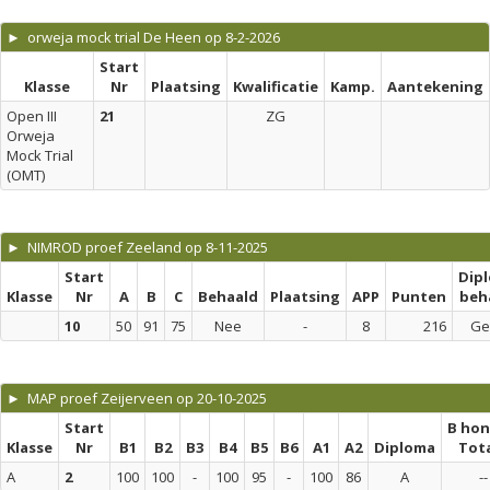
► orweja mock trial De Heen op 8-2-2026
Start
Klasse
Nr
Plaatsing
Kwalificatie
Kamp.
Aantekening
Open III
21
ZG
Orweja
Mock Trial
(OMT)
► NIMROD proef Zeeland op 8-11-2025
Start
Dip
Klasse
Nr
A
B
C
Behaald
Plaatsing
APP
Punten
beh
10
50
91
75
Nee
-
8
216
Ge
► MAP proef Zeijerveen op 20-10-2025
Start
B ho
Klasse
Nr
B1
B2
B3
B4
B5
B6
A1
A2
Diploma
Tot
A
2
100
100
-
100
95
-
100
86
A
--