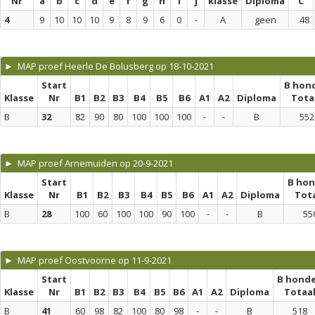
Nr
a
b
c
d
e
f
g
h
i
j
klasse
Diploma
C
4
9
10
10
10
9
8
9
6
0
-
A
geen
48
► MAP proef Heerle De Bolusberg op 18-10-2021
Start
B hon
Klasse
Nr
B1
B2
B3
B4
B5
B6
A1
A2
Diploma
Tota
B
32
82
90
80
100
100
100
-
-
B
552
► MAP proef Arnemuiden op 20-9-2021
Start
B ho
Klasse
Nr
B1
B2
B3
B4
B5
B6
A1
A2
Diploma
Tot
B
28
100
60
100
100
90
100
-
-
B
55
► MAP proef Oostvoorne op 11-9-2021
Start
B hond
Klasse
Nr
B1
B2
B3
B4
B5
B6
A1
A2
Diploma
Totaa
B
41
60
98
82
100
80
98
-
-
B
518