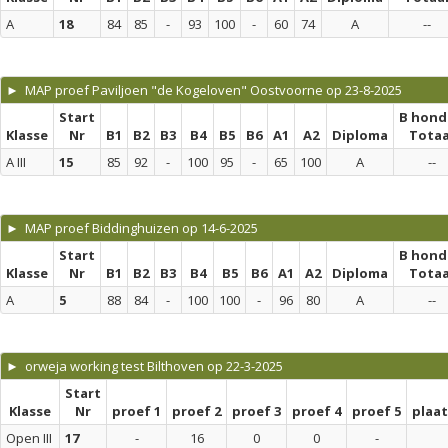
A
18
84
85
-
93
100
-
60
74
A
--
► MAP proef Paviljoen "de Kogeloven" Oostvoorne op 23-8-2025
Start
B hond
Klasse
Nr
B1
B2
B3
B4
B5
B6
A1
A2
Diploma
Totaa
A III
15
85
92
-
100
95
-
65
100
A
--
► MAP proef Biddinghuizen op 14-6-2025
Start
B hond
Klasse
Nr
B1
B2
B3
B4
B5
B6
A1
A2
Diploma
Totaa
A
5
88
84
-
100
100
-
96
80
A
--
► orweja working test Bilthoven op 22-3-2025
Start
Klasse
Nr
proef 1
proef 2
proef 3
proef 4
proef 5
plaa
Open III
17
-
16
0
0
-