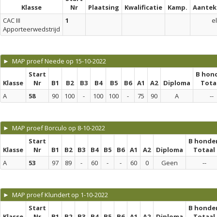
Klasse
Nr
Plaatsing
Kwalificatie
Kamp.
Aantek
CAC III
1
el
Apporteerwedstrijd
► MAP proef Neede op 15-10-2022
Start
B hon
Klasse
Nr
B1
B2
B3
B4
B5
B6
A1
A2
Diploma
Tota
A
58
90
100
-
100
100
-
75
90
A
--
► MAP proef Borculo op 8-10-2022
Start
B honde
Klasse
Nr
B1
B2
B3
B4
B5
B6
A1
A2
Diploma
Totaal
A
53
97
89
-
60
-
-
60
0
Geen
--
► MAP proef Klundert op 1-10-2022
Start
B honde
Klasse
Nr
B1
B2
B3
B4
B5
B6
A1
A2
Diploma
Totaal