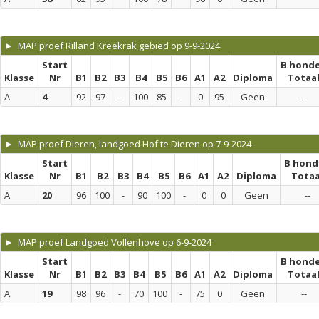
► MAP proef Rilland Kreekrak gebied op 9-9-2024
Start
B hond
Klasse
Nr
B1
B2
B3
B4
B5
B6
A1
A2
Diploma
Totaa
A
4
92
97
-
100
85
-
0
95
Geen
--
► MAP proef Dieren, landgoed Hof te Dieren op 7-9-2024
Start
B hond
Klasse
Nr
B1
B2
B3
B4
B5
B6
A1
A2
Diploma
Totaa
A
20
96
100
-
90
100
-
0
0
Geen
--
► MAP proef Landgoed Vollenhove op 6-9-2024
Start
B hond
Klasse
Nr
B1
B2
B3
B4
B5
B6
A1
A2
Diploma
Totaa
A
19
98
96
-
70
100
-
75
0
Geen
--