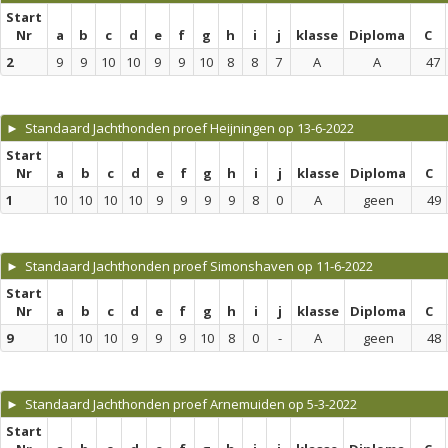
Start
Nr
a
b
c
d
e
f
g
h
i
j
klasse
Diploma
C
2
9
9
10
10
9
9
10
8
8
7
A
A
47
► Standaard Jachthonden proef Heijningen op 13-6-2022
Start
Nr
a
b
c
d
e
f
g
h
i
j
klasse
Diploma
C
1
10
10
10
10
9
9
9
9
8
0
A
geen
49
► Standaard Jachthonden proef Simonshaven op 11-6-2022
Start
Nr
a
b
c
d
e
f
g
h
i
j
klasse
Diploma
C
9
10
10
10
9
9
9
10
8
0
-
A
geen
48
► Standaard Jachthonden proef Arnemuiden op 5-3-2022
Start