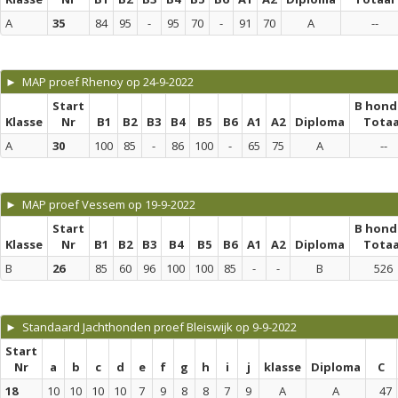
A
35
84
95
-
95
70
-
91
70
A
--
► MAP proef Rhenoy op 24-9-2022
Start
B hond
Klasse
Nr
B1
B2
B3
B4
B5
B6
A1
A2
Diploma
Totaa
A
30
100
85
-
86
100
-
65
75
A
--
► MAP proef Vessem op 19-9-2022
Start
B hond
Klasse
Nr
B1
B2
B3
B4
B5
B6
A1
A2
Diploma
Totaa
B
26
85
60
96
100
100
85
-
-
B
526
► Standaard Jachthonden proef Bleiswijk op 9-9-2022
Start
Nr
a
b
c
d
e
f
g
h
i
j
klasse
Diploma
C
18
10
10
10
10
7
9
8
8
7
9
A
A
47