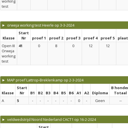
working
test
► orweja working test Heerle op 3-3-2024
Start
Klasse
Nr
proef 1
proef 2
proef 3
proef 4
proef 5
plaa
Open III
41
0
8
0
12
12
Orweja
working
test
► MAP proef Lattrop-Breklenkamp op 2-3-2024
Start
B honde
Klasse
Nr
B1
B2
B3
B4
B5
B6
A1
A2
Diploma
Totaal
A
5
-
-
-
-
-
-
0
-
Geen
--
► veldwedstrijd Noord Nederland CACT1 op 16-2-2024
Start