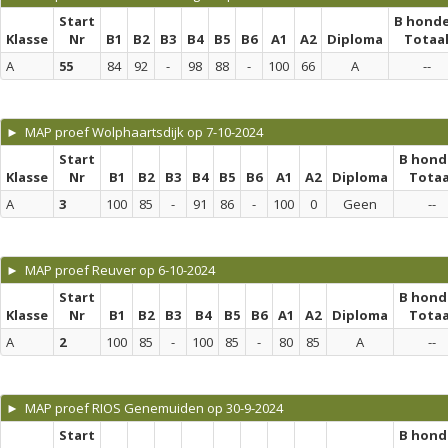
Start
B hond
Klasse
Nr
B1
B2
B3
B4
B5
B6
A1
A2
Diploma
Totaa
A
55
84
92
-
98
88
-
100
66
A
--
► MAP proef Wolphaartsdijk op 7-10-2024
Start
B hond
Klasse
Nr
B1
B2
B3
B4
B5
B6
A1
A2
Diploma
Totaa
A
3
100
85
-
91
86
-
100
0
Geen
--
► MAP proef Reuver op 6-10-2024
Start
B hond
Klasse
Nr
B1
B2
B3
B4
B5
B6
A1
A2
Diploma
Totaa
A
2
100
85
-
100
85
-
80
85
A
--
► MAP proef RIOS Genemuiden op 30-9-2024
Start
B hond