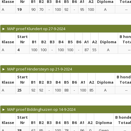
Klasse
Nr
B1
B2
B3
B4
B5
B6
A1
A2
Diploma
Totaa
A
19
90
70
-
100
92
-
95
100
A
--
► MAP proef Klundert op 27-9-2024
Start
B ho
Klasse
Nr
B1
B2
B3
B4
B5
B6
A1
A2
Diploma
Tot
A
4
100
100
-
100
100
-
87
55
A
--
► MAP proef Hindersteyn op 21-9-2024
Start
B hond
Klasse
Nr
B1
B2
B3
B4
B5
B6
A1
A2
Diploma
Totaa
A
25
92
92
-
100
88
-
100
85
A
--
► MAP proef Biddinghuizen op 14-9-2024
Start
B hond
Klasse
Nr
B1
B2
B3
B4
B5
B6
A1
A2
Diploma
Totaa
A
38
62
95
-
100
78
-
96
0
Geen
--