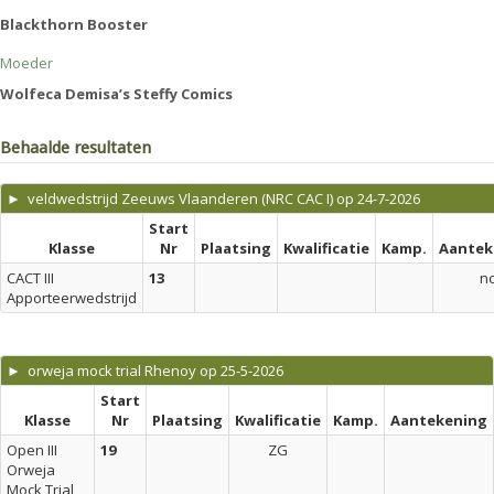
Blackthorn Booster
Moeder
Wolfeca Demisa’s Steffy Comics
Behaalde resultaten
► veldwedstrijd Zeeuws Vlaanderen (NRC CAC I) op 24-7-2026
Start
Klasse
Nr
Plaatsing
Kwalificatie
Kamp.
Aantek
CACT III
13
n
Apporteerwedstrijd
► orweja mock trial Rhenoy op 25-5-2026
Start
Klasse
Nr
Plaatsing
Kwalificatie
Kamp.
Aantekening
Open III
19
ZG
Orweja
Mock Trial