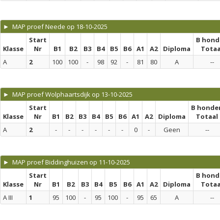
► MAP proef Neede op 18-10-2025
Start
B hond
Klasse
Nr
B1
B2
B3
B4
B5
B6
A1
A2
Diploma
Totaa
A
2
100
100
-
98
92
-
81
80
A
--
► MAP proef Wolphaartsdijk op 13-10-2025
Start
B honde
Klasse
Nr
B1
B2
B3
B4
B5
B6
A1
A2
Diploma
Totaal
A
2
-
-
-
-
-
-
0
-
Geen
--
► MAP proef Biddinghuizen op 11-10-2025
Start
B hond
Klasse
Nr
B1
B2
B3
B4
B5
B6
A1
A2
Diploma
Totaa
A III
1
95
100
-
95
100
-
95
65
A
--