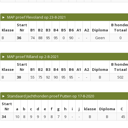
► MAP proef Flevoland op 23-8-2021
Start
B honde
Klasse
Nr
B1
B2
B3
B4
B5
B6
A1
A2
Diploma
Totaal
B
36
74
88
95
95
0
90
-
-
Geen
0
► MAP proef Rilland op 2-8-2021
Start
B honde
Klasse
Nr
B1
B2
B3
B4
B5
B6
A1
A2
Diploma
Totaal
B
30
55
75
92
90
95
95
-
-
B
502
► Standaard Jachthonden proef Putten op 17-8-2020
Start
Nr
a
b
c
d
e
f
g
h
i
j
klasse
Diploma
C
34
10
8
9
9
9
8
7
9
-
-
B
B
45