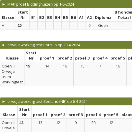
► MAP proef Biddinghuizen op 1-6-2024
Start
B honde
Klasse
Nr
B1
B2
B3
B4
B5
B6
A1
A2
Diploma
Totaal
A
20
-
-
-
-
-
-
-
0
Geen
--
► orweja working test Borculo op 20-4-2024
Start
Klasse
Nr
proef 1
proef 2
proef 3
proef 4
proef 5
p
Open III
19
14
16
15
7
16
Orweja
team
workingtest
► orweja working test Zeeland (NB) op 6-4-2024
Start
Klasse
Nr
proef 1
proef 2
proef 3
proef 4
proef 5
plaa
Open III
42
13
12
0
20
12
Orweja