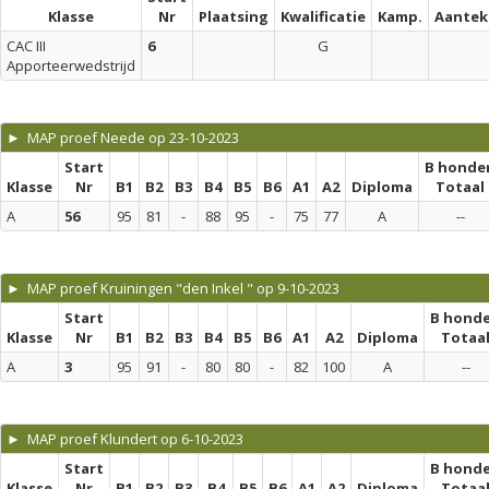
Klasse
Nr
Plaatsing
Kwalificatie
Kamp.
Aantek
CAC III
6
G
Apporteerwedstrijd
► MAP proef Neede op 23-10-2023
Start
B honde
Klasse
Nr
B1
B2
B3
B4
B5
B6
A1
A2
Diploma
Totaal
A
56
95
81
-
88
95
-
75
77
A
--
► MAP proef Kruiningen "den Inkel " op 9-10-2023
Start
B hond
Klasse
Nr
B1
B2
B3
B4
B5
B6
A1
A2
Diploma
Totaa
A
3
95
91
-
80
80
-
82
100
A
--
► MAP proef Klundert op 6-10-2023
Start
B hond
Klasse
Nr
B1
B2
B3
B4
B5
B6
A1
A2
Diploma
Totaa