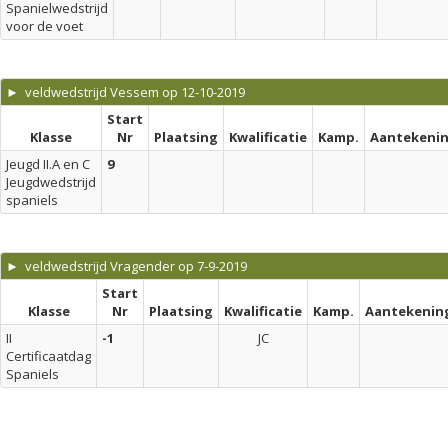
Spanielwedstrijd
voor de voet
► veldwedstrijd Vessem op 12-10-2019
Start
Klasse
Nr
Plaatsing
Kwalificatie
Kamp.
Aantekeni
Jeugd II.A en C
9
Jeugdwedstrijd
spaniels
► veldwedstrijd Vragender op 7-9-2019
Start
Klasse
Nr
Plaatsing
Kwalificatie
Kamp.
Aantekenin
II
-1
JC
Certificaatdag
Spaniels