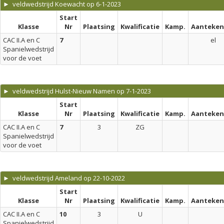
► veldwedstrijd Koewacht op 6-1-2023
Start
Klasse
Nr
Plaatsing
Kwalificatie
Kamp.
Aanteken
CAC II.A en C
7
el
Spanielwedstrijd
voor de voet
► veldwedstrijd Hulst-Nieuw Namen op 7-1-2023
Start
Klasse
Nr
Plaatsing
Kwalificatie
Kamp.
Aanteken
CAC II.A en C
7
3
ZG
Spanielwedstrijd
voor de voet
► veldwedstrijd Ameland op 22-10-2022
Start
Klasse
Nr
Plaatsing
Kwalificatie
Kamp.
Aanteken
CAC II.A en C
10
3
U
Spanielwedstrijd