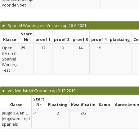
voor de voet
► Spaniël Workingtest Vessem op 26-6-2021
Start
Klasse
Nr
proef 1
proef 2
proef 3
proef 4
plaatsing
Ce
Open
25
17
19
14
19
II.A en C
Spaniel
Working
Test
► veldwedstrijd Grathem op 9-12-2019
Start
Klasse
Nr
Plaatsing
Kwalificatie
Kamp.
Aantekeni
Jeugd II.A en C
-1
2
ZG
Jeugdwedstrijd
spaniels