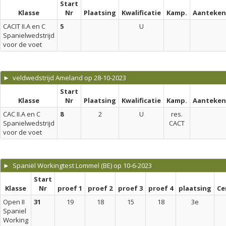
Start
Klasse
Nr
Plaatsing
Kwalificatie
Kamp.
Aanteken
CACIT II.A en C
5
U
Spanielwedstrijd
voor de voet
► veldwedstrijd Ameland op 28-10-2023
Start
Klasse
Nr
Plaatsing
Kwalificatie
Kamp.
Aanteken
CAC II.A en C
8
2
U
res.
Spanielwedstrijd
CACT
voor de voet
► Spaniël Workingtest Lommel (BE) op 10-6-2023
Start
Klasse
Nr
proef 1
proef 2
proef 3
proef 4
plaatsing
Ce
Open II
31
19
18
15
18
3e
Spaniel
Working