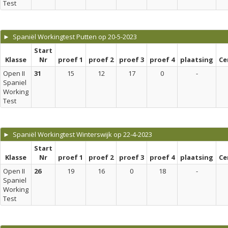
Test
► Spaniël Workingtest Putten op 20-5-2023
Start
Klasse
Nr
proef 1
proef 2
proef 3
proef 4
plaatsing
Ce
Open II
31
15
12
17
0
-
Spaniel
Working
Test
► Spaniël Workingtest Winterswijk op 22-4-2023
Start
Klasse
Nr
proef 1
proef 2
proef 3
proef 4
plaatsing
Ce
Open II
26
19
16
0
18
-
Spaniel
Working
Test