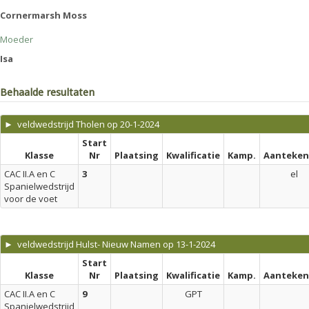
Cornermarsh Moss
Moeder
Isa
Behaalde resultaten
► veldwedstrijd Tholen op 20-1-2024
Start
Klasse
Nr
Plaatsing
Kwalificatie
Kamp.
Aanteken
CAC II.A en C
3
el
Spanielwedstrijd
voor de voet
► veldwedstrijd Hulst- Nieuw Namen op 13-1-2024
Start
Klasse
Nr
Plaatsing
Kwalificatie
Kamp.
Aanteken
CAC II.A en C
9
GPT
Spanielwedstrijd