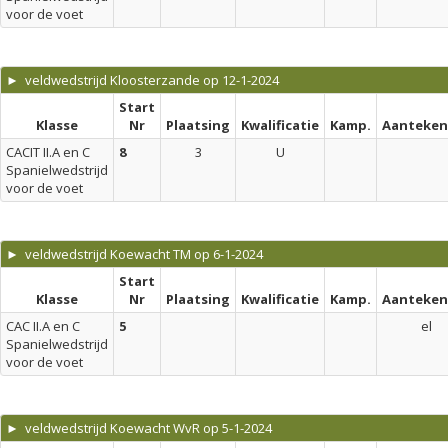
voor de voet
► veldwedstrijd Kloosterzande op 12-1-2024
Start
Klasse
Nr
Plaatsing
Kwalificatie
Kamp.
Aanteken
CACIT II.A en C
8
3
U
Spanielwedstrijd
voor de voet
► veldwedstrijd Koewacht TM op 6-1-2024
Start
Klasse
Nr
Plaatsing
Kwalificatie
Kamp.
Aanteken
CAC II.A en C
5
el
Spanielwedstrijd
voor de voet
► veldwedstrijd Koewacht WvR op 5-1-2024