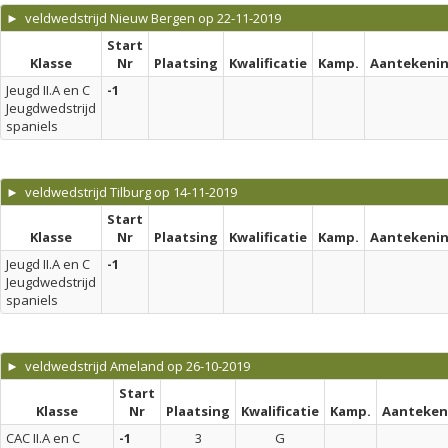
► veldwedstrijd Nieuw Bergen op 22-11-2019
Start
Klasse
Nr
Plaatsing
Kwalificatie
Kamp.
Aantekeni
Jeugd II.A en C
-1
Jeugdwedstrijd
spaniels
► veldwedstrijd Tilburg op 14-11-2019
Start
Klasse
Nr
Plaatsing
Kwalificatie
Kamp.
Aantekeni
Jeugd II.A en C
-1
Jeugdwedstrijd
spaniels
► veldwedstrijd Ameland op 26-10-2019
Start
Klasse
Nr
Plaatsing
Kwalificatie
Kamp.
Aanteken
CAC II.A en C
-1
3
G