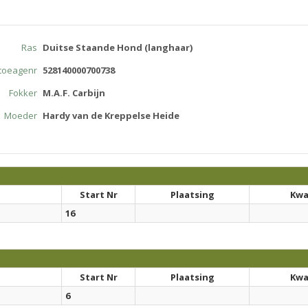
Ras
Duitse Staande Hond (langhaar)
atoeagenr
528140000700738
Fokker
M.A.F. Carbijn
Moeder
Hardy van de Kreppelse Heide
Start Nr
Plaatsing
Kwal
16
Start Nr
Plaatsing
Kwal
6