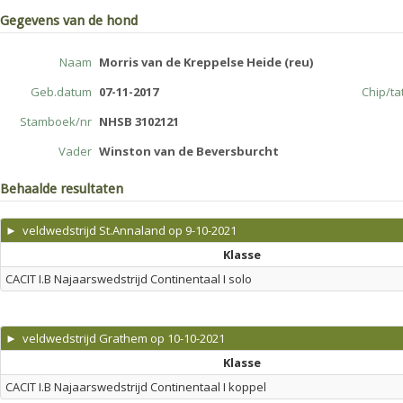
Gegevens van de hond
Naam
Morris van de Kreppelse Heide (reu)
Geb.datum
07-11-2017
Chip/t
Stamboek/nr
NHSB 3102121
Vader
Winston van de Beversburcht
Behaalde resultaten
► veldwedstrijd St.Annaland op 9-10-2021
Klasse
CACIT I.B Najaarswedstrijd Continentaal I solo
► veldwedstrijd Grathem op 10-10-2021
Klasse
CACIT I.B Najaarswedstrijd Continentaal I koppel