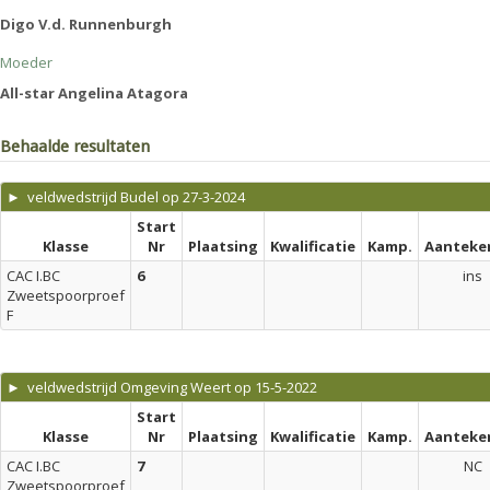
Digo V.d. Runnenburgh
Moeder
All-star Angelina Atagora
Behaalde resultaten
► veldwedstrijd Budel op 27-3-2024
Start
Klasse
Nr
Plaatsing
Kwalificatie
Kamp.
Aanteke
CAC I.BC
6
ins
Zweetspoorproef
F
► veldwedstrijd Omgeving Weert op 15-5-2022
Start
Klasse
Nr
Plaatsing
Kwalificatie
Kamp.
Aanteke
CAC I.BC
7
NC
Zweetspoorproef