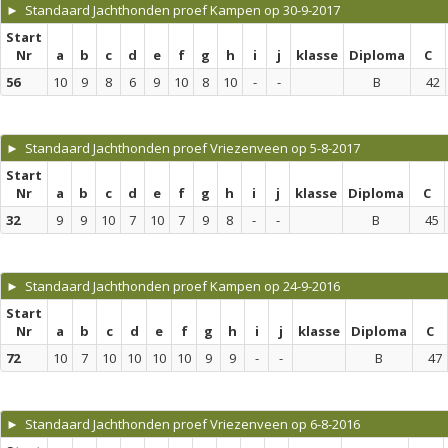
► Standaard Jachthonden proef Kampen op 30-9-2017
Start
Nr
a
b
c
d
e
f
g
h
i
j
klasse
Diploma
C
56
10
9
8
6
9
10
8
10
-
-
B
42
► Standaard Jachthonden proef Vriezenveen op 5-8-2017
Start
Nr
a
b
c
d
e
f
g
h
i
j
klasse
Diploma
C
32
9
9
10
7
10
7
9
8
-
-
B
45
► Standaard Jachthonden proef Kampen op 24-9-2016
Start
Nr
a
b
c
d
e
f
g
h
i
j
klasse
Diploma
C
72
10
7
10
10
10
10
9
9
-
-
B
47
► Standaard Jachthonden proef Vriezenveen op 6-8-2016