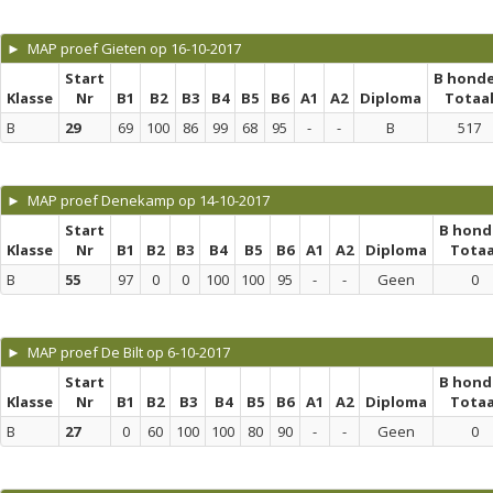
► MAP proef Gieten op 16-10-2017
Start
B hond
Klasse
Nr
B1
B2
B3
B4
B5
B6
A1
A2
Diploma
Totaa
B
29
69
100
86
99
68
95
-
-
B
517
► MAP proef Denekamp op 14-10-2017
Start
B hond
Klasse
Nr
B1
B2
B3
B4
B5
B6
A1
A2
Diploma
Totaa
B
55
97
0
0
100
100
95
-
-
Geen
0
► MAP proef De Bilt op 6-10-2017
Start
B hond
Klasse
Nr
B1
B2
B3
B4
B5
B6
A1
A2
Diploma
Totaa
B
27
0
60
100
100
80
90
-
-
Geen
0