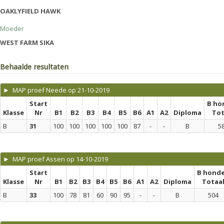
OAKLYFIELD HAWK
Moeder
WEST FARM SIKA
Behaalde resultaten
► MAP proef Neede op 21-10-2019
Start
B ho
Klasse
Nr
B1
B2
B3
B4
B5
B6
A1
A2
Diploma
Tot
B
31
100
100
100
100
100
87
-
-
B
5
► MAP proef Assen op 14-10-2019
Start
B hond
Klasse
Nr
B1
B2
B3
B4
B5
B6
A1
A2
Diploma
Totaa
B
33
100
78
81
60
90
95
-
-
B
504