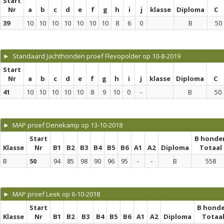
Start
Nr
a
b
c
d
e
f
g
h
i
j
klasse
Diploma
C
39
10
10
10
10
10
10
10
8
6
0
B
50
► Standaard Jachthonden proef Flevopolder op 10-8-2019
Start
Nr
a
b
c
d
e
f
g
h
i
j
klasse
Diploma
C
41
10
10
10
10
10
8
9
10
0
-
B
50
► MAP proef Denekamp op 13-10-2018
Start
B honde
Klasse
Nr
B1
B2
B3
B4
B5
B6
A1
A2
Diploma
Totaal
B
50
94
85
98
90
96
95
-
-
B
558
► MAP proef Leek op 6-10-2018
Start
B hond
Klasse
Nr
B1
B2
B3
B4
B5
B6
A1
A2
Diploma
Totaa