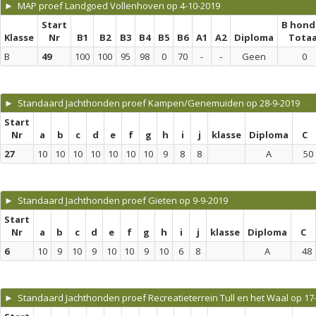
► MAP proef Landgoed Vollenhoven op 4-10-2019
Start
B hond
Klasse
Nr
B1
B2
B3
B4
B5
B6
A1
A2
Diploma
Totaa
B
49
100
100
95
98
0
70
-
-
Geen
0
► Standaard Jachthonden proef Kampen/Genemuiden op 28-9-2019
Start
Nr
a
b
c
d
e
f
g
h
i
j
klasse
Diploma
C
27
10
10
10
10
10
10
10
9
8
8
A
50
► Standaard Jachthonden proef Gieten op 9-9-2019
Start
Nr
a
b
c
d
e
f
g
h
i
j
klasse
Diploma
C
6
10
9
10
9
10
10
9
10
6
8
A
48
► Standaard Jachthonden proef Recreatieterrein Tull en het Waal op 17