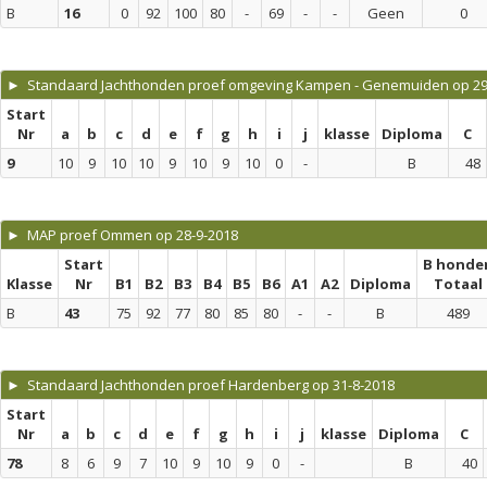
B
16
0
92
100
80
-
69
-
-
Geen
0
► Standaard Jachthonden proef omgeving Kampen - Genemuiden op 29
Start
Nr
a
b
c
d
e
f
g
h
i
j
klasse
Diploma
C
9
10
9
10
10
9
10
9
10
0
-
B
48
► MAP proef Ommen op 28-9-2018
Start
B honde
Klasse
Nr
B1
B2
B3
B4
B5
B6
A1
A2
Diploma
Totaal
B
43
75
92
77
80
85
80
-
-
B
489
► Standaard Jachthonden proef Hardenberg op 31-8-2018
Start
Nr
a
b
c
d
e
f
g
h
i
j
klasse
Diploma
C
78
8
6
9
7
10
9
10
9
0
-
B
40