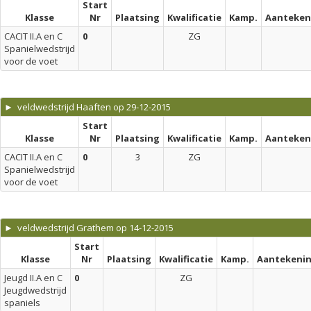
Start
Klasse
Nr
Plaatsing
Kwalificatie
Kamp.
Aanteken
CACIT II.A en C
0
ZG
Spanielwedstrijd
voor de voet
► veldwedstrijd Haaften op 29-12-2015
Start
Klasse
Nr
Plaatsing
Kwalificatie
Kamp.
Aanteken
CACIT II.A en C
0
3
ZG
Spanielwedstrijd
voor de voet
► veldwedstrijd Grathem op 14-12-2015
Start
Klasse
Nr
Plaatsing
Kwalificatie
Kamp.
Aantekeni
Jeugd II.A en C
0
ZG
Jeugdwedstrijd
spaniels