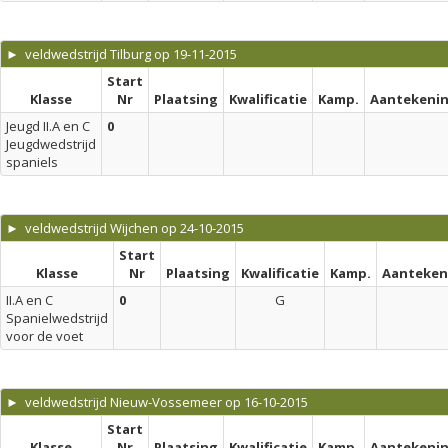
► veldwedstrijd Tilburg op 19-11-2015
Start
Klasse
Nr
Plaatsing
Kwalificatie
Kamp.
Aantekeni
Jeugd II.A en C
0
Jeugdwedstrijd
spaniels
► veldwedstrijd Wijchen op 24-10-2015
Start
Klasse
Nr
Plaatsing
Kwalificatie
Kamp.
Aanteken
II.A en C
0
G
Spanielwedstrijd
voor de voet
► veldwedstrijd Nieuw-Vossemeer op 16-10-2015
Start
Klasse
Nr
Plaatsing
Kwalificatie
Kamp.
Aantekeni