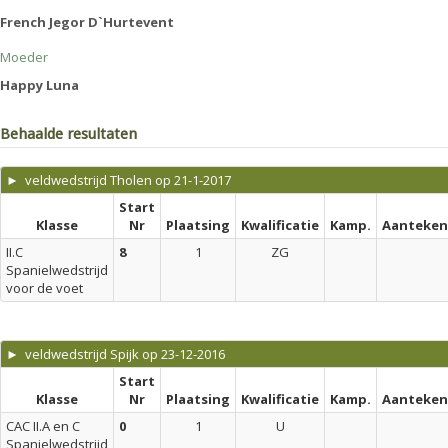
French Jegor D`Hurtevent
Moeder
Happy Luna
Behaalde resultaten
► veldwedstrijd Tholen op 21-1-2017
Start
Klasse
Nr
Plaatsing
Kwalificatie
Kamp.
Aanteken
II.C
8
1
ZG
Spanielwedstrijd
voor de voet
► veldwedstrijd Spijk op 23-12-2016
Start
Klasse
Nr
Plaatsing
Kwalificatie
Kamp.
Aanteken
CAC II.A en C
0
1
U
Spanielwedstrijd