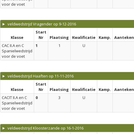
voor de voet
► veldwedstrijd Vragender op 9-12-2016
Start
Klasse
Nr
Plaatsing
Kwalificatie
Kamp.
Aanteken
CAC II.A en C
1
1
U
Spanielwedstrijd
voor de voet
► veldwedstrijd Haaften op 11-11-2016
Start
Klasse
Nr
Plaatsing
Kwalificatie
Kamp.
Aanteken
CACIT II.A en C
0
3
U
Spanielwedstrijd
voor de voet
► veldwedstrijd Kloosterzande op 16-1-2016