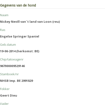
Gegevens van de hond
Naam
Nickey Nevill van`t land van Loon (reu)
Ras
Engelse Springer Spaniel
Geb.datum
19-06-2014 (herkomst: BE)
Chip/tatoeagenr
967000009529146
Stamboek/nr
NHSB Imp. BE 2991829
Fokker
Geert Dieu
Vader