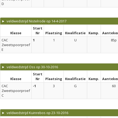
D
► veldwedstrijd Nistelrode op 14-4-2017
Start
Klasse
Nr
Plaatsing
Kwalificatie
Kamp.
Aanteke
CAC
1
1
U
85p
Zweetspoorproef
E
► veldwedstrijd Oss op 30-10-2016
Start
Klasse
Nr
Plaatsing
Kwalificatie
Kamp.
Aanteke
CAC
-1
3
G
60
Zweetspoorproef
C
► veldwedstrijd Kuinrebos op 23-10-2016