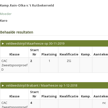
Kamp.Rain-Olka v.'t Rutbekerveld
Moeder
Karo
Behaalde resultaten
► veldwedstrijd Maarheeze op 30-11-2019
Start
Klasse
Nr
Plaatsing
Kwalificatie
Kamp.
Aanteke
CAC
2
1
ZG
Zweetspoorproef
D
► veldwedstrijd Brabant / Maarheeze op 1-12-2018
Start
Klasse
Nr
Plaatsing
Kwalificatie
Kamp.
Aanteke
CAC
4
nc
Zweetspoorproef