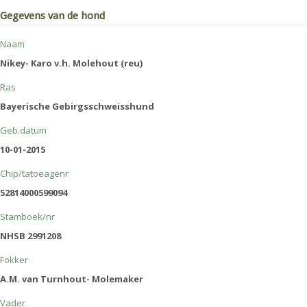
Gegevens van de hond
Naam
Nikey- Karo v.h. Molehout (reu)
Ras
Bayerische Gebirgsschweisshund
Geb.datum
10-01-2015
Chip/tatoeagenr
52814000599094
Stamboek/nr
NHSB 2991208
Fokker
A.M. van Turnhout- Molemaker
Vader