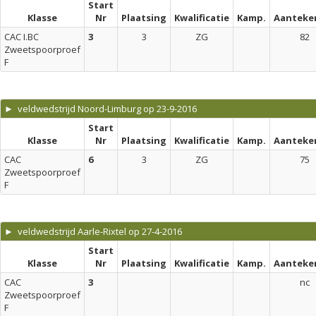
Start
Klasse
Nr
Plaatsing
Kwalificatie
Kamp.
Aanteke
CAC I.BC
3
3
ZG
82
Zweetspoorproef
F
► veldwedstrijd Noord-Limburg op 23-9-2016
Start
Klasse
Nr
Plaatsing
Kwalificatie
Kamp.
Aanteke
CAC
6
3
ZG
75
Zweetspoorproef
F
► veldwedstrijd Aarle-Rixtel op 27-4-2016
Start
Klasse
Nr
Plaatsing
Kwalificatie
Kamp.
Aanteke
CAC
3
nc
Zweetspoorproef
F