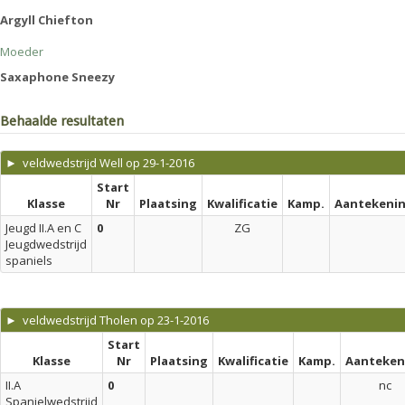
Argyll Chiefton
Moeder
Saxaphone Sneezy
Behaalde resultaten
► veldwedstrijd Well op 29-1-2016
Start
Klasse
Nr
Plaatsing
Kwalificatie
Kamp.
Aantekeni
Jeugd II.A en C
0
ZG
Jeugdwedstrijd
spaniels
► veldwedstrijd Tholen op 23-1-2016
Start
Klasse
Nr
Plaatsing
Kwalificatie
Kamp.
Aanteken
II.A
0
nc
Spanielwedstrijd