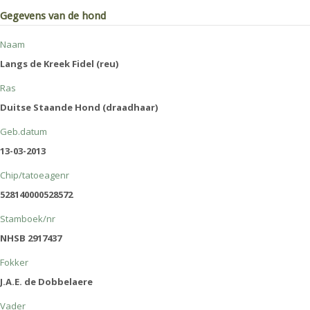
Gegevens van de hond
Naam
Langs de Kreek Fidel (reu)
Ras
Duitse Staande Hond (draadhaar)
Geb.datum
13-03-2013
Chip/tatoeagenr
528140000528572
Stamboek/nr
NHSB 2917437
Fokker
J.A.E. de Dobbelaere
Vader