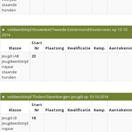
staande
honden
► veldwedstrijd Roswinkel/Tweede Exloërmond/Eexterveen op 13-10-
2014
Start
Klasse
Nr
Plaatsing
Kwalificatie
Kamp.
Aantekeni
Jeugd I.AB
23
Jeugdwedstrijd
najaar
staande
honden
► veldwedstrijd Tholen/Steenbergen (jeugd) op 10-10-2014
Start
Klasse
Nr
Plaatsing
Kwalificatie
Kamp.
Aantekeni
Jeugd I.B
18
Jeugdwedstrijd
najaar