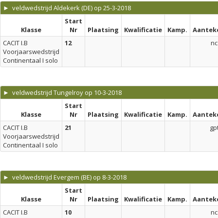
► veldwedstrijd Aldekerk (DE) op 25-3-2018
Start
Klasse
Nr
Plaatsing
Kwalificatie
Kamp.
Aantek
CACIT I.B
12
nc
Voorjaarswedstrijd
Continentaal I solo
► veldwedstrijd Tungelroy op 10-3-2018
Start
Klasse
Nr
Plaatsing
Kwalificatie
Kamp.
Aantek
CACIT I.B
21
gp
Voorjaarswedstrijd
Continentaal I solo
► veldwedstrijd Evergem (BE) op 8-3-2018
Start
Klasse
Nr
Plaatsing
Kwalificatie
Kamp.
Aantek
CACIT I.B
10
nc