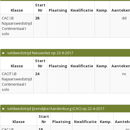
Start
Klasse
Nr
Plaatsing
Kwalificatie
Kamp.
Aanteken
CAC I.B
28
dd
Najaarswedstrijd
Continentaal I
solo
► veldwedstrijd Nieuwvliet op 23-9-2017
Start
Klasse
Nr
Plaatsing
Kwalificatie
Kamp.
Aanteken
CACIT I.B
24
nc
Najaarswedstrijd
Continentaal I
solo
► veldwedstrijd IJzendijke/Aardenburg (CAC) op 22-4-2017
Start
Klasse
Nr
Plaatsing
Kwalificatie
Kamp.
Aantek
CAC I.B
18
nc