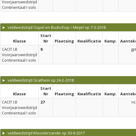
Voorjaarswedstrijd
Continentaal I solo
► veldwedstrijd Ospel en Budschop / Meijel op 7-3-2018
Start
Klasse
Nr
Plaatsing
Kwalificatie
Kamp.
Aantek
CACIT I.B
8
gp
Voorjaarswedstrijd
Continentaal I solo
► veldwedstrijd Grathem op 24-2-2018
Start
Klasse
Nr
Plaatsing
Kwalificatie
Kamp.
Aantek
CACIT I.B
27
nc
Voorjaarswedstrijd
Continentaal I solo
► veldwedstrijd Kloosterzande op 30-9-2017