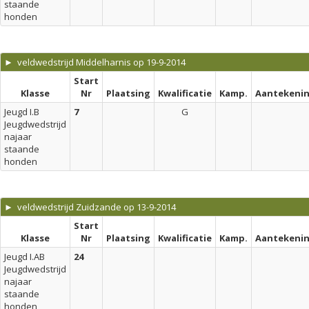
staande
honden
► veldwedstrijd Middelharnis op 19-9-2014
Start
Klasse
Nr
Plaatsing
Kwalificatie
Kamp.
Aantekeni
Jeugd I.B
7
G
Jeugdwedstrijd
najaar
staande
honden
► veldwedstrijd Zuidzande op 13-9-2014
Start
Klasse
Nr
Plaatsing
Kwalificatie
Kamp.
Aantekeni
Jeugd I.AB
24
Jeugdwedstrijd
najaar
staande
honden