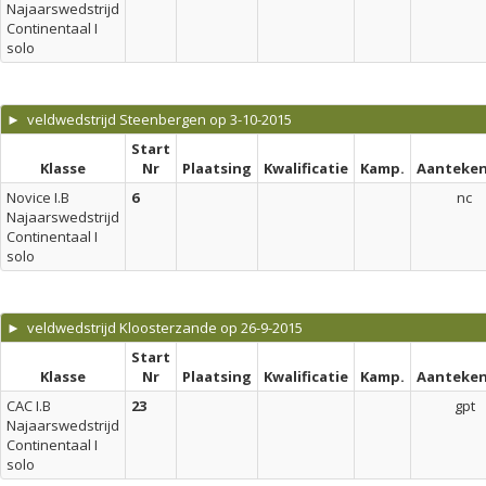
Najaarswedstrijd
Continentaal I
solo
► veldwedstrijd Steenbergen op 3-10-2015
Start
Klasse
Nr
Plaatsing
Kwalificatie
Kamp.
Aanteken
Novice I.B
6
nc
Najaarswedstrijd
Continentaal I
solo
► veldwedstrijd Kloosterzande op 26-9-2015
Start
Klasse
Nr
Plaatsing
Kwalificatie
Kamp.
Aanteken
CAC I.B
23
gpt
Najaarswedstrijd
Continentaal I
solo