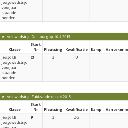
Jeugdwedstrijd
voorjaar
staande
honden
► veldwedstrijd Oostburg op 10-4-2015
Start
Klasse
Nr
Plaatsing
Kwalificatie
Kamp.
Aantekeni
Jeugd I.B
21
2
U
Jeugdwedstrijd
voorjaar
staande
honden
► veldwedstrijd Zuidzande op 4-4-2015
Start
Klasse
Nr
Plaatsing
Kwalificatie
Kamp.
Aantekeni
Jeugd I.B
9
2
ZG
Jeugdwedstrijd
voorjaar