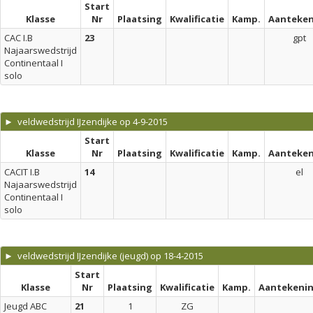
Start
Klasse
Nr
Plaatsing
Kwalificatie
Kamp.
Aanteken
CAC I.B
23
gpt
Najaarswedstrijd
Continentaal I
solo
► veldwedstrijd IJzendijke op 4-9-2015
Start
Klasse
Nr
Plaatsing
Kwalificatie
Kamp.
Aanteken
CACIT I.B
14
el
Najaarswedstrijd
Continentaal I
solo
► veldwedstrijd IJzendijke (jeugd) op 18-4-2015
Start
Klasse
Nr
Plaatsing
Kwalificatie
Kamp.
Aantekeni
Jeugd ABC
21
1
ZG