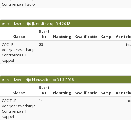
Continentaal I solo
► veldwedstrijd IJzendijke op 6-4-2018
Start
Klasse
Nr
Plaatsing
Kwalificatie
Kamp.
Aantek
CAC I.B
23
in
Voorjaarswedstrijd
Continentaal I
koppel
► veldwedstrijd Nieuwvliet op 31-3-2018
Start
Klasse
Nr
Plaatsing
Kwalificatie
Kamp.
Aantek
CACIT I.B
11
nc
Voorjaarswedstrijd
Continentaal I
koppel