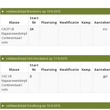
► veldwedstrijd Breskens op 19-9-2015
Start
Klasse
Nr
Plaatsing
Kwalificatie
Kamp.
Aanteken
CACIT I.B
24
ins
Najaarswedstrijd
Continentaal I
solo
► veldwedstrijd Sint Annaland op 17-9-2015
Start
Klasse
Nr
Plaatsing
Kwalificatie
Kamp.
Aanteken
CAC I.B
2
gpt
Najaarswedstrijd
Continentaal I
solo
► veldwedstrijd Oostburg op 10-9-2015