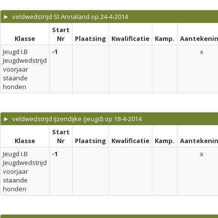
► veldwedstrijd St Annaland op 24-4-2014
Start
Klasse
Nr
Plaatsing
Kwalificatie
Kamp.
Aantekeni
Jeugd I.B
-1
x
Jeugdwedstrijd
voorjaar
staande
honden
► veldwedstrijd Ijzendijke (jeugd) op 18-4-2014
Start
Klasse
Nr
Plaatsing
Kwalificatie
Kamp.
Aantekeni
Jeugd I.B
-1
x
Jeugdwedstrijd
voorjaar
staande
honden