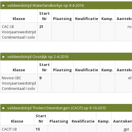
► veldwedstrijd Waterlandkerkje op 9-4-2016
Start
Klasse
Nr
Plaatsing
Kwalificatie
Kamp.
Aantek
CAC I.B
21
nc
Voorjaarswedstrijd
Continentaal I solo
► veldwedstrijd Oostdijk op 2-4-2016
Start
Klasse
Nr
Plaatsing
Kwalificatie
Kamp.
Aantek
Novice I.BC
9
el
Voorjaarswedstrijd
Continentaal I solo
► veldwedstrijd Tholen/Steenbergen (CACIT) op 9-10-2015
Start
Klasse
Nr
Plaatsing
Kwalificatie
Kamp.
Aanteken
CACIT I.B
15
gpt