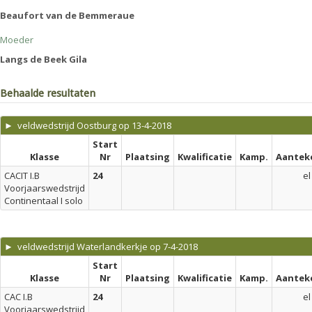
Beaufort van de Bemmeraue
Moeder
Langs de Beek Gila
Behaalde resultaten
► veldwedstrijd Oostburg op 13-4-2018
Start
Klasse
Nr
Plaatsing
Kwalificatie
Kamp.
Aantek
CACIT I.B
24
el
Voorjaarswedstrijd
Continentaal I solo
► veldwedstrijd Waterlandkerkje op 7-4-2018
Start
Klasse
Nr
Plaatsing
Kwalificatie
Kamp.
Aantek
CAC I.B
24
el
Voorjaarswedstrijd