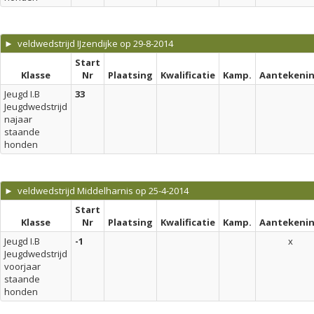
► veldwedstrijd IJzendijke op 29-8-2014
Start
Klasse
Nr
Plaatsing
Kwalificatie
Kamp.
Aantekeni
Jeugd I.B
33
Jeugdwedstrijd
najaar
staande
honden
► veldwedstrijd Middelharnis op 25-4-2014
Start
Klasse
Nr
Plaatsing
Kwalificatie
Kamp.
Aantekeni
Jeugd I.B
-1
x
Jeugdwedstrijd
voorjaar
staande
honden