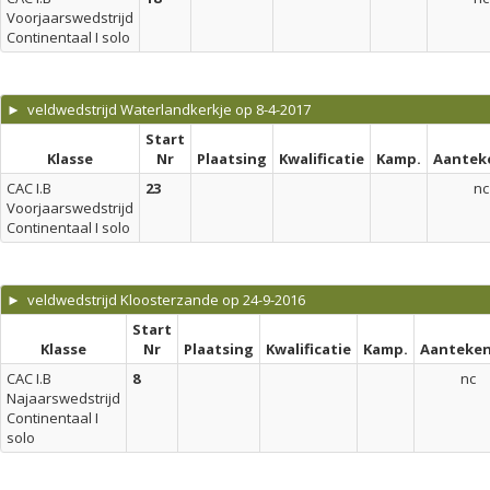
Voorjaarswedstrijd
Continentaal I solo
► veldwedstrijd Waterlandkerkje op 8-4-2017
Start
Klasse
Nr
Plaatsing
Kwalificatie
Kamp.
Aantek
CAC I.B
23
nc
Voorjaarswedstrijd
Continentaal I solo
► veldwedstrijd Kloosterzande op 24-9-2016
Start
Klasse
Nr
Plaatsing
Kwalificatie
Kamp.
Aanteken
CAC I.B
8
nc
Najaarswedstrijd
Continentaal I
solo