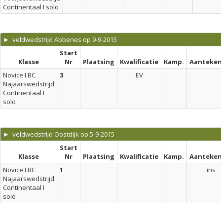
Continentaal I solo
► veldwedstrijd Abbenes op 9-9-2015
Start
Klasse
Nr
Plaatsing
Kwalificatie
Kamp.
Aanteken
Novice I.BC
3
EV
Najaarswedstrijd
Continentaal I
solo
► veldwedstrijd Oostdijk op 5-9-2015
Start
Klasse
Nr
Plaatsing
Kwalificatie
Kamp.
Aanteken
Novice I.BC
1
ins
Najaarswedstrijd
Continentaal I
solo