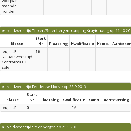
voorjaar
staande
honden
► veldwedstrijd Tholen/Steenbergen; camping Kruytenburg op 11-10-20
Start
Klasse
Nr
Plaatsing
Kwalificatie
Kamp.
Aanteken
Jeugd I.B
56
Najaarswedstrijd
Continentaal I
solo
► veldwedstrijd Fendertse Hoeve op 28-9-2013
Start
Klasse
Nr
Plaatsing
Kwalificatie
Kamp.
Aantekening
Jeugd I.B
9
EV
► veldwedstrijd Steenbergen op 21-9-2013