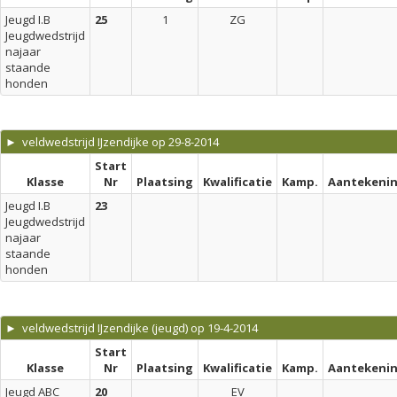
Jeugd I.B
25
1
ZG
Jeugdwedstrijd
najaar
staande
honden
► veldwedstrijd IJzendijke op 29-8-2014
Start
Klasse
Nr
Plaatsing
Kwalificatie
Kamp.
Aantekeni
Jeugd I.B
23
Jeugdwedstrijd
najaar
staande
honden
► veldwedstrijd IJzendijke (jeugd) op 19-4-2014
Start
Klasse
Nr
Plaatsing
Kwalificatie
Kamp.
Aantekeni
Jeugd ABC
20
EV