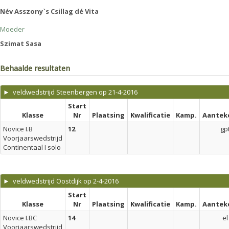
Név Asszony`s Csillag dé Vita
Moeder
Szimat Sasa
Behaalde resultaten
► veldwedstrijd Steenbergen op 21-4-2016
Start
Klasse
Nr
Plaatsing
Kwalificatie
Kamp.
Aantek
Novice I.B
12
gp
Voorjaarswedstrijd
Continentaal I solo
► veldwedstrijd Oostdijk op 2-4-2016
Start
Klasse
Nr
Plaatsing
Kwalificatie
Kamp.
Aantek
Novice I.BC
14
el
Voorjaarswedstrijd