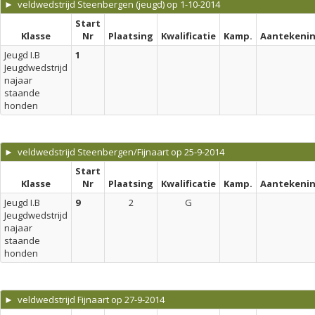
► veldwedstrijd Steenbergen (jeugd) op 1-10-2014
Start
Klasse
Nr
Plaatsing
Kwalificatie
Kamp.
Aantekeni
Jeugd I.B
1
Jeugdwedstrijd
najaar
staande
honden
► veldwedstrijd Steenbergen/Fijnaart op 25-9-2014
Start
Klasse
Nr
Plaatsing
Kwalificatie
Kamp.
Aantekeni
Jeugd I.B
9
2
G
Jeugdwedstrijd
najaar
staande
honden
► veldwedstrijd Fijnaart op 27-9-2014