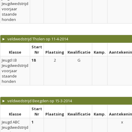
Jeugdwedstrijd
voorjaar
staande
honden
► veldwedstrijd Tholen op 11-4-2014
Start
Klasse
Nr
Plaatsing
Kwalificatie
Kamp.
Aantekeni
Jeugd I.B
18
2
G
Jeugdwedstrijd
voorjaar
staande
honden
► veldwedstrijd Beegden op 15-3-2014
Start
Klasse
Nr
Plaatsing
Kwalificatie
Kamp.
Aantekeni
Jeugd ABC
1
x
Jeugdwedstrijd