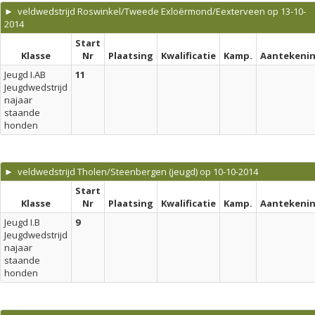
► veldwedstrijd Roswinkel/Tweede Exloërmond/Eexterveen op 13-10-
2014
Start
Klasse
Nr
Plaatsing
Kwalificatie
Kamp.
Aantekeni
Jeugd I.AB
11
Jeugdwedstrijd
najaar
staande
honden
► veldwedstrijd Tholen/Steenbergen (jeugd) op 10-10-2014
Start
Klasse
Nr
Plaatsing
Kwalificatie
Kamp.
Aantekeni
Jeugd I.B
9
Jeugdwedstrijd
najaar
staande
honden