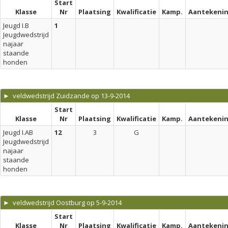
Start
Klasse
Nr
Plaatsing
Kwalificatie
Kamp.
Aantekeni
Jeugd I.B
1
Jeugdwedstrijd
najaar
staande
honden
► veldwedstrijd Zuidzande op 13-9-2014
Start
Klasse
Nr
Plaatsing
Kwalificatie
Kamp.
Aantekeni
Jeugd I.AB
12
3
G
Jeugdwedstrijd
najaar
staande
honden
► veldwedstrijd Oostburg op 5-9-2014
Start
Klasse
Nr
Plaatsing
Kwalificatie
Kamp.
Aantekeni