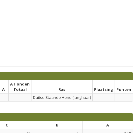
A Honden
A
Totaal
Ras
Plaatsing
Punten
Duitse Staande Hond (langhaar)
-
-
C
B
A