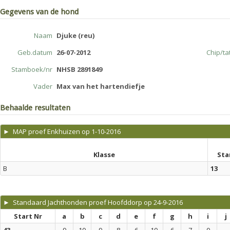
Gegevens van de hond
Naam
Djuke (reu)
Geb.datum
26-07-2012
Chip/t
Stamboek/nr
NHSB 2891849
Vader
Max van het hartendiefje
Behaalde resultaten
► MAP proef Enkhuizen op 1-10-2016
Klasse
Sta
B
13
► Standaard Jachthonden proef Hoofddorp op 24-9-2016
Start Nr
a
b
c
d
e
f
g
h
i
j