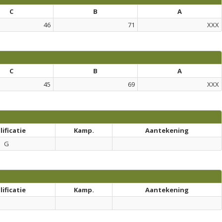
C
B
A
46
71
XXX
C
B
A
45
69
XXX
ificatie
Kamp.
Aantekening
G
ificatie
Kamp.
Aantekening