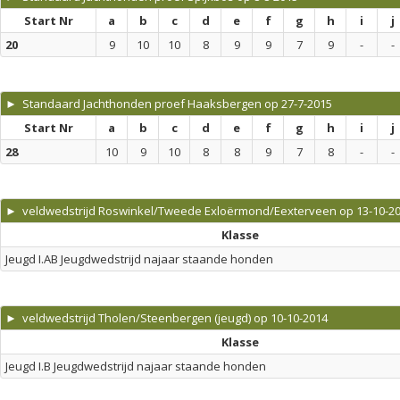
Start Nr
a
b
c
d
e
f
g
h
i
j
20
9
10
10
8
9
9
7
9
-
-
► Standaard Jachthonden proef Haaksbergen op 27-7-2015
Start Nr
a
b
c
d
e
f
g
h
i
j
28
10
9
10
8
8
9
7
8
-
-
► veldwedstrijd Roswinkel/Tweede Exloërmond/Eexterveen op 13-10-2
Klasse
Jeugd I.AB Jeugdwedstrijd najaar staande honden
► veldwedstrijd Tholen/Steenbergen (jeugd) op 10-10-2014
Klasse
Jeugd I.B Jeugdwedstrijd najaar staande honden