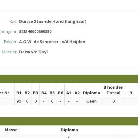
Ras
Duitse Staande Hond (langhaar)
atoeagenr
528140000509350
Fokker
A.G.W. de Schutter - v/d Heijden
Moeder
Daisy v/d Duyl
B honden
rt Nr
B1
B2
B3
B4
B5
B6
A1
A2
Diploma
Totaal
B
90
0
0
-
0
-
-
-
Geen
0
klasse
Diploma