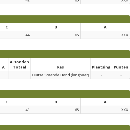
42
65
XXX
C
B
A
44
65
XXX
A Honden
A
Totaal
Ras
Plaatsing
Punten
Duitse Staande Hond (langhaar)
-
-
C
B
A
43
65
XXX