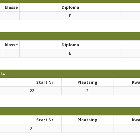
klasse
Diploma
B
klasse
Diploma
B
014
Start Nr
Plaatsing
Kwal
22
3
Start Nr
Plaatsing
Kwal
7