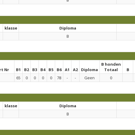
B
klasse
Diploma
B
B honden
rt Nr
B1
B2
B3
B4
B5
B6
A1
A2
Diploma
Totaal
B
65
0
0
0
0
78
-
-
Geen
0
klasse
Diploma
B