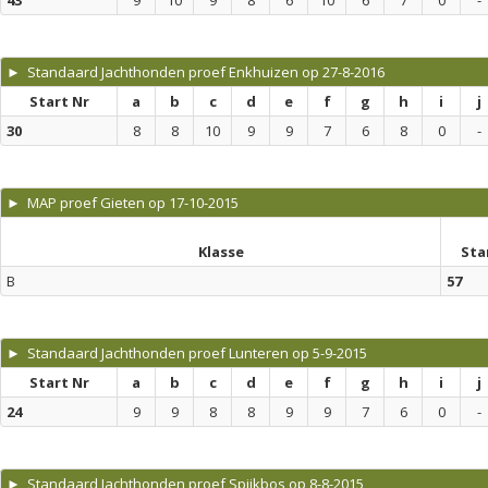
43
9
10
9
8
6
10
6
7
0
-
► Standaard Jachthonden proef Enkhuizen op 27-8-2016
Start Nr
a
b
c
d
e
f
g
h
i
j
30
8
8
10
9
9
7
6
8
0
-
► MAP proef Gieten op 17-10-2015
Klasse
Sta
B
57
► Standaard Jachthonden proef Lunteren op 5-9-2015
Start Nr
a
b
c
d
e
f
g
h
i
j
24
9
9
8
8
9
9
7
6
0
-
► Standaard Jachthonden proef Spijkbos op 8-8-2015