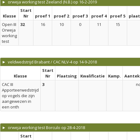
► orweja working test Zeeland (N.B.) op 16-2-2019
Start
Klasse
Nr
proef 1
proef 2
proef 3
proef 4
proef 5
plaa
Open III
32
16
10
0
11
15
Orweja
working
test
► veldwedstrijd Brabant / CAC NLV-4 op 14-9-2018
Start
Klasse
Nr
Plaatsing
Kwalificatie
Kamp.
Aantek
CAC III
3
n
Apporteerwedstrijd
op vogels die zijn
aangewezen in
een onth
► orweja working test Borculo op 28-4-2018
Start