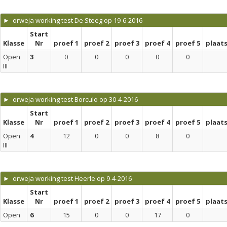
► orweja working test De Steeg op 19-6-2016
Start
Klasse
Nr
proef 1
proef 2
proef 3
proef 4
proef 5
plaat
Open
3
0
0
0
0
0
III
► orweja working test Borculo op 30-4-2016
Start
Klasse
Nr
proef 1
proef 2
proef 3
proef 4
proef 5
plaat
Open
4
12
0
0
8
0
III
► orweja working test Heerle op 9-4-2016
Start
Klasse
Nr
proef 1
proef 2
proef 3
proef 4
proef 5
plaat
Open
6
15
0
0
17
0