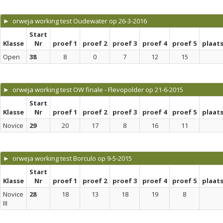
► orweja working test Oudewater op 26-3-2016
Start
Klasse
Nr
proef 1
proef 2
proef 3
proef 4
proef 5
plaat
Open
38
8
0
7
12
15
► orweja working test OW finale - Flevopolder op 21-6-2015
Start
Klasse
Nr
proef 1
proef 2
proef 3
proef 4
proef 5
plaat
Novice
29
20
17
8
16
11
► orweja working test Borculo op 9-5-2015
Start
Klasse
Nr
proef 1
proef 2
proef 3
proef 4
proef 5
plaat
Novice
28
18
13
18
19
8
III