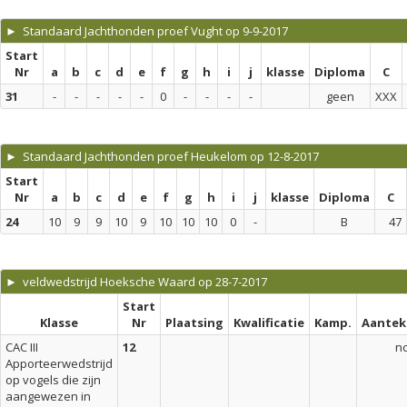
► Standaard Jachthonden proef Vught op 9-9-2017
Start
Nr
a
b
c
d
e
f
g
h
i
j
klasse
Diploma
C
31
-
-
-
-
-
0
-
-
-
-
geen
XXX
► Standaard Jachthonden proef Heukelom op 12-8-2017
Start
Nr
a
b
c
d
e
f
g
h
i
j
klasse
Diploma
C
24
10
9
9
10
9
10
10
10
0
-
B
47
► veldwedstrijd Hoeksche Waard op 28-7-2017
Start
Klasse
Nr
Plaatsing
Kwalificatie
Kamp.
Aantek
CAC III
12
n
Apporteerwedstrijd
op vogels die zijn
aangewezen in