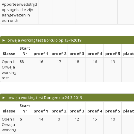
Apporteerwedstrijd
op vogels die zijn
aangewezen in
een onth
► orweja working test Borculo op 13-4-2019
Start
Klasse
Nr
proef 1
proef 2
proef 3
proef 4
proef 5
plaa
Open III
53
16
17
18
16
19
Orweja
working
test
► orweja working test Dongen op 24-3-2019
Start
Klasse
Nr
proef 1
proef 2
proef 3
proef 4
proef 5
plaa
Open III
6
14
0
12
15
10
Orweja
working