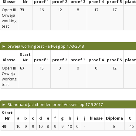
Klasse
Nr
proef 1
proef 2
proef 3
proef 4
proef 5
plaa
Open III
73
16
12
8
17
17
Orweja
working
test
► orweja working test Halfweg op 17-3-2018
Start
Klasse
Nr
proef 1
proef 2
proef 3
proef 4
proef 5
plaa
Open III
67
15
0
0
0
12
Orweja
working
test
► Standaard Jachthonden proef Vessem op 17-9-2017
Start
Nr
a
b
c
d
e
f
g
h
i
j
klasse
Diploma
C
49
10
9
9
10
8
9
9
10
0
-
B
46