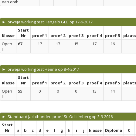
een onth
► orweja working test Hengelo GLD op 17-6-2017
Start
Klasse
Nr
proef 1
proef 2
proef 3
proef 4
proef 5
plaat
Open
67
17
17
15
17
16
III
► orweja working test Heerle op 8-4-2017
Start
Klasse
Nr
proef 1
proef 2
proef 3
proef 4
proef 5
plaat
Open
55
0
0
0
13
14
III
► Standaard Jachthonden proef St. Odiliënberg op 3-9-2016
Start
Nr
a
b
c
d
e
f
g
h
i
j
klasse
Diploma
C