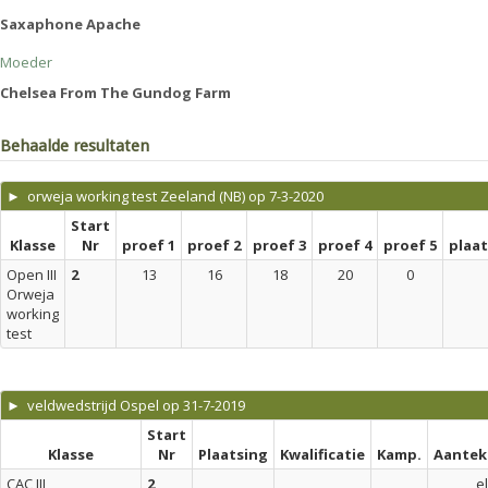
Saxaphone Apache
Moeder
Chelsea From The Gundog Farm
Behaalde resultaten
► orweja working test Zeeland (NB) op 7-3-2020
Start
Klasse
Nr
proef 1
proef 2
proef 3
proef 4
proef 5
plaa
Open III
2
13
16
18
20
0
Orweja
working
test
► veldwedstrijd Ospel op 31-7-2019
Start
Klasse
Nr
Plaatsing
Kwalificatie
Kamp.
Aantek
CAC III
2
el