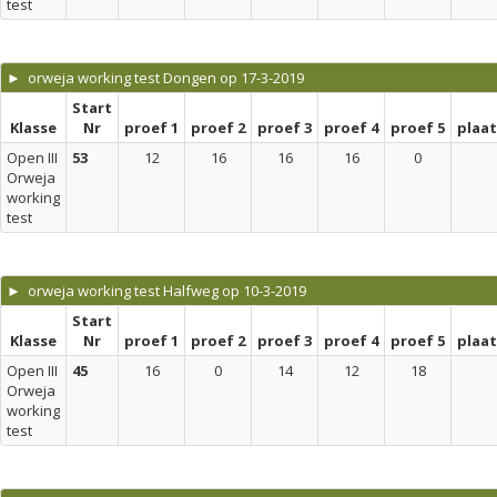
test
► orweja working test Dongen op 17-3-2019
Start
Klasse
Nr
proef 1
proef 2
proef 3
proef 4
proef 5
plaa
Open III
53
12
16
16
16
0
Orweja
working
test
► orweja working test Halfweg op 10-3-2019
Start
Klasse
Nr
proef 1
proef 2
proef 3
proef 4
proef 5
plaa
Open III
45
16
0
14
12
18
Orweja
working
test