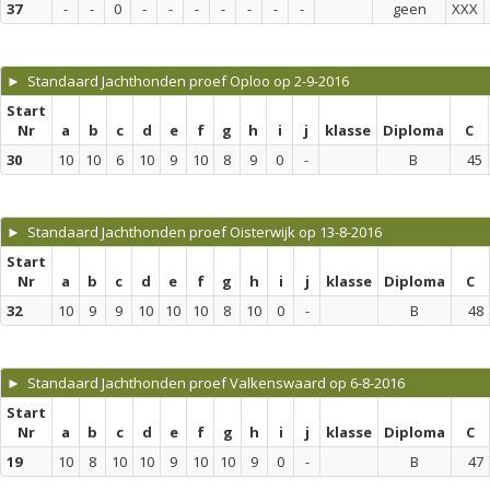
37
-
-
0
-
-
-
-
-
-
-
geen
XXX
► Standaard Jachthonden proef Oploo op 2-9-2016
Start
Nr
a
b
c
d
e
f
g
h
i
j
klasse
Diploma
C
30
10
10
6
10
9
10
8
9
0
-
B
45
► Standaard Jachthonden proef Oisterwijk op 13-8-2016
Start
Nr
a
b
c
d
e
f
g
h
i
j
klasse
Diploma
C
32
10
9
9
10
10
10
8
10
0
-
B
48
► Standaard Jachthonden proef Valkenswaard op 6-8-2016
Start
Nr
a
b
c
d
e
f
g
h
i
j
klasse
Diploma
C
19
10
8
10
10
9
10
10
9
0
-
B
47