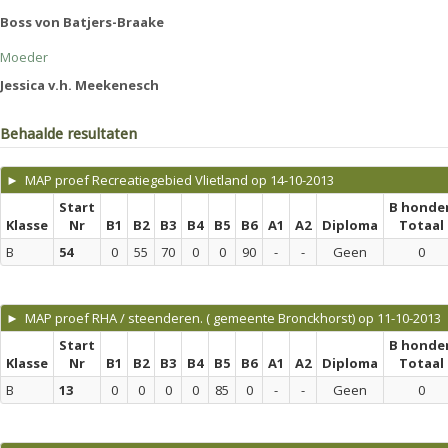
Boss von Batjers-Braake
Moeder
Jessica v.h. Meekenesch
Behaalde resultaten
► MAP proef Recreatiegebied Vlietland op 14-10-2013
Start
B honde
Klasse
Nr
B1
B2
B3
B4
B5
B6
A1
A2
Diploma
Totaal
B
54
0
55
70
0
0
90
-
-
Geen
0
► MAP proef RHA / steenderen. ( gemeente Bronckhorst) op 11-10-2013
Start
B honde
Klasse
Nr
B1
B2
B3
B4
B5
B6
A1
A2
Diploma
Totaal
B
13
0
0
0
0
85
0
-
-
Geen
0