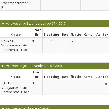
Zweetspoorproef
F
► veldwedstrijd Steenbergen op 27-4-2015
Start
Klasse
Nr
Plaatsing
Kwalificatie
Kamp.
Aantek
Novice I.C
1
1
G
Voorjaarswedstrijd
Continentaal II solo
► veldwedstrijd Zuidzande op 18-4-2015
Start
Klasse
Nr
Plaatsing
Kwalificatie
Kamp.
Aantek
CAC I.C
1
gp
Voorjaarswedstrijd
Continentaal II solo
► veldwedstrijd Hulst op 10-4-2015