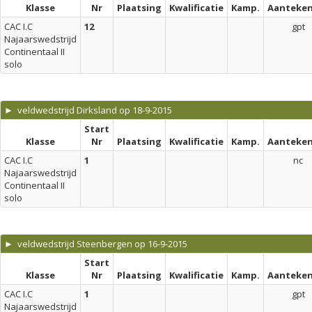
Klasse
Nr
Plaatsing
Kwalificatie
Kamp.
Aanteken
CAC I.C
12
gpt
Najaarswedstrijd
Continentaal II
solo
► veldwedstrijd Dirksland op 18-9-2015
Start
Klasse
Nr
Plaatsing
Kwalificatie
Kamp.
Aanteken
CAC I.C
1
nc
Najaarswedstrijd
Continentaal II
solo
► veldwedstrijd Steenbergen op 16-9-2015
Start
Klasse
Nr
Plaatsing
Kwalificatie
Kamp.
Aanteken
CAC I.C
1
gpt
Najaarswedstrijd