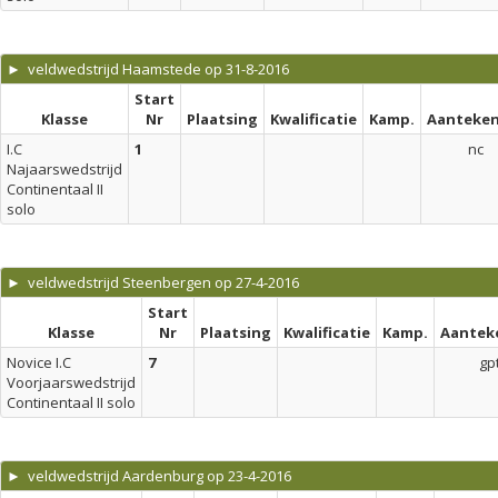
► veldwedstrijd Haamstede op 31-8-2016
Start
Klasse
Nr
Plaatsing
Kwalificatie
Kamp.
Aanteken
I.C
1
nc
Najaarswedstrijd
Continentaal II
solo
► veldwedstrijd Steenbergen op 27-4-2016
Start
Klasse
Nr
Plaatsing
Kwalificatie
Kamp.
Aantek
Novice I.C
7
gp
Voorjaarswedstrijd
Continentaal II solo
► veldwedstrijd Aardenburg op 23-4-2016