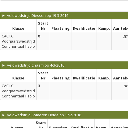
► veldwedstrijd Diessen op 19-3-2016
Start
Klasse
Nr
Plaatsing
Kwalificatie
Kamp.
Aantek
CAC I.C
8
gp
Voorjaarswedstrijd
Continentaal II solo
► veldwedstrijd Chaam op 4-3-2016
Start
Klasse
Nr
Plaatsing
Kwalificatie
Kamp.
Aantek
CAC I.C
3
nc
Voorjaarswedstrijd
Continentaal II solo
► veldwedstrijd Someren Heide op 17-2-2016
Start
Klasse
Nr
Plaatsing
Kwalificatie
Kamp.
Aanteke