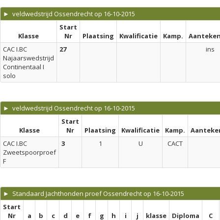
► veldwedstrijd Ossendrecht op 16-10-2015
Start
Klasse
Nr
Plaatsing
Kwalificatie
Kamp.
Aanteken
CAC I.BC
27
ins
Najaarswedstrijd
Continentaal I
solo
► veldwedstrijd Ossendrecht op 16-10-2015
Start
Klasse
Nr
Plaatsing
Kwalificatie
Kamp.
Aanteke
CAC I.BC
3
1
U
CACT
Zweetspoorproef
F
► Standaard Jachthonden proef Ossendrecht op 16-10-2015
Start
Nr
a
b
c
d
e
f
g
h
i
j
klasse
Diploma
C