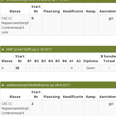
Start
Klasse
Nr
Plaatsing
Kwalificatie
Kamp.
Aanteken
CAC I.C
9
gpt
Najaarswedstrijd
Continentaal II
solo
► MAP proef Delft op 2-10-2017
Start
B honde
Klasse
Nr
B1
B2
B3
B4
B5
B6
A1
A2
Diploma
Totaal
A
28
-
-
-
-
-
-
0
-
Geen
--
► veldwedstrijd Middelharnis op 28-9-2017
Start
Klasse
Nr
Plaatsing
Kwalificatie
Kamp.
Aanteken
CAC I.C
2
gpt
Najaarswedstrijd
Continentaal II