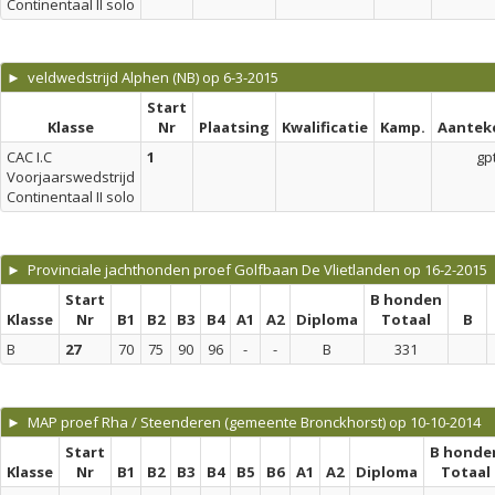
Continentaal II solo
► veldwedstrijd Alphen (NB) op 6-3-2015
Start
Klasse
Nr
Plaatsing
Kwalificatie
Kamp.
Aantek
CAC I.C
1
gp
Voorjaarswedstrijd
Continentaal II solo
► Provinciale jachthonden proef Golfbaan De Vlietlanden op 16-2-2015
Start
B honden
Klasse
Nr
B1
B2
B3
B4
A1
A2
Diploma
Totaal
B
B
27
70
75
90
96
-
-
B
331
► MAP proef Rha / Steenderen (gemeente Bronckhorst) op 10-10-2014
Start
B honde
Klasse
Nr
B1
B2
B3
B4
B5
B6
A1
A2
Diploma
Totaal