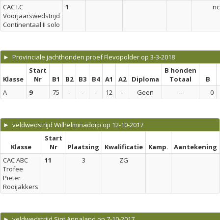
CAC I.C
1
nc
Voorjaarswedstrijd
Continentaal II solo
► Provinciale jachthonden proef Flevopolder op 3-3-2018
Start
B honden
Klasse
Nr
B1
B2
B3
B4
A1
A2
Diploma
Totaal
B
A
9
75
-
-
-
12
-
Geen
--
0
► veldwedstrijd Wilhelminadorp op 12-10-2017
Start
Klasse
Nr
Plaatsing
Kwalificatie
Kamp.
Aantekening
CAC ABC
11
3
ZG
Trofee
Pieter
Rooijakkers
► veldwedstrijd Sint Annaland op 7-10-2017