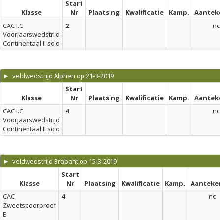
Start
Klasse
Nr
Plaatsing
Kwalificatie
Kamp.
Aantek
CAC I.C
2
nc
Voorjaarswedstrijd
Continentaal II solo
► veldwedstrijd Alphen op 21-3-2019
Start
Klasse
Nr
Plaatsing
Kwalificatie
Kamp.
Aantek
CAC I.C
4
nc
Voorjaarswedstrijd
Continentaal II solo
► veldwedstrijd Brabant op 15-3-2019
Start
Klasse
Nr
Plaatsing
Kwalificatie
Kamp.
Aanteke
CAC
4
nc
Zweetspoorproef
E