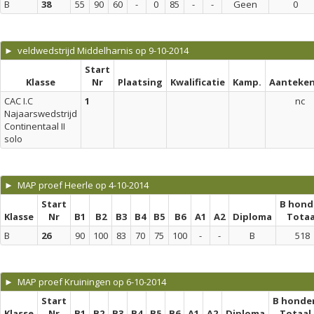
B
38
55
90
60
-
0
85
-
-
Geen
0
► veldwedstrijd Middelharnis op 9-10-2014
Start
Klasse
Nr
Plaatsing
Kwalificatie
Kamp.
Aanteken
CAC I.C
1
nc
Najaarswedstrijd
Continentaal II
solo
► MAP proef Heerle op 4-10-2014
Start
B hond
Klasse
Nr
B1
B2
B3
B4
B5
B6
A1
A2
Diploma
Totaa
B
26
90
100
83
70
75
100
-
-
B
518
► MAP proef Kruiningen op 6-10-2014
Start
B honde
Klasse
Nr
B1
B2
B3
B4
B5
B6
A1
A2
Diploma
Totaal