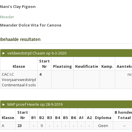
Nani's Clay Pigeon
Moeder
Meander Dolce Vita for Canova
Behaalde resultaten
► veldwedstrijd Chaam op 6-3-2020
Start
Klasse
Nr
Plaatsing
Kwalificatie
Kamp.
Aantek
CAC I.C
4
nc
Voorjaarswedstrijd
Continentaal II solo
► MAP proef Heerle op 28-9-2019
Start
B honde
Klasse
Nr
B1
B2
B3
B4
B5
B6
A1
A2
Diploma
Totaal
A
23
-
0
-
-
-
-
-
-
Geen
--