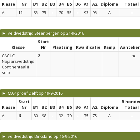
Klasse
Nr
B1
B2
B3
B4
B5
B6
A1
A2
Diploma
Totaal
A
11
85
75
-
70
55
-
93
95
A
--
► veldwedstrijd Steenbergen op 21-9-2016
Start
Klasse
Nr
Plaatsing
Kwalificatie
Kamp.
Aanteken
CAC I.C
2
nc
Najaarswedstrijd
Continentaal II
solo
► MAP proef Delft op 19-9-2016
Start
B honde
Klasse
Nr
B1
B2
B3
B4
B5
B6
A1
A2
Diploma
Totaal
A
6
80
98
-
92
70
-
75
75
A
--
► veldwedstrijd Dirksland op 16-9-2016