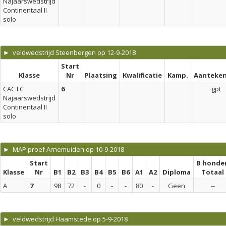
Najaarswedstrijd
Continentaal II
solo
► veldwedstrijd Steenbergen op 12-9-2018
Start
Klasse
Nr
Plaatsing
Kwalificatie
Kamp.
Aanteken
CAC I.C
6
gpt
Najaarswedstrijd
Continentaal II
solo
► MAP proef Arnemuiden op 10-9-2018
Start
B honde
Klasse
Nr
B1
B2
B3
B4
B5
B6
A1
A2
Diploma
Totaal
A
7
98
72
-
0
-
-
80
-
Geen
--
► veldwedstrijd Haamstede op 5-9-2018