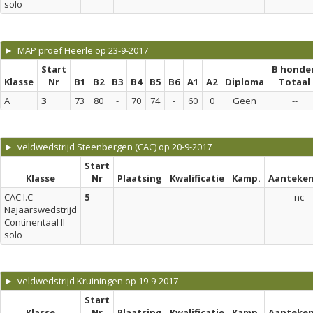
solo
► MAP proef Heerle op 23-9-2017
Start
B honde
Klasse
Nr
B1
B2
B3
B4
B5
B6
A1
A2
Diploma
Totaal
A
3
73
80
-
70
74
-
60
0
Geen
--
► veldwedstrijd Steenbergen (CAC) op 20-9-2017
Start
Klasse
Nr
Plaatsing
Kwalificatie
Kamp.
Aanteken
CAC I.C
5
nc
Najaarswedstrijd
Continentaal II
solo
► veldwedstrijd Kruiningen op 19-9-2017
Start
Klasse
Nr
Plaatsing
Kwalificatie
Kamp.
Aanteken