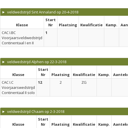
► veldwedstrijd Sint Annaland op 20-4-2018
Start
Klasse
Nr
Plaatsing
Kwalificatie
Kamp.
Aan
CAC I.BC
1
Voorjaarsveldwedstrijd
Continentaal I en II
► veldwedstrijd Alphen op 22-3-2018
Start
Klasse
Nr
Plaatsing
Kwalificatie
Kamp.
Aantek
CAC I.C
12
2
ZG
Voorjaarswedstrijd
Continentaal II solo
► veldwedstrijd Chaam op 2-3-2018
Start
Klasse
Nr
Plaatsing
Kwalificatie
Kamp.
Aantek