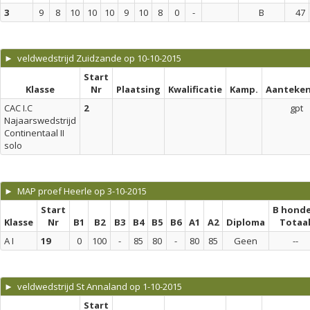
3
9
8
10
10
10
9
10
8
0
-
B
47
► veldwedstrijd Zuidzande op 10-10-2015
Start
Klasse
Nr
Plaatsing
Kwalificatie
Kamp.
Aanteken
CAC I.C
2
gpt
Najaarswedstrijd
Continentaal II
solo
► MAP proef Heerle op 3-10-2015
Start
B hond
Klasse
Nr
B1
B2
B3
B4
B5
B6
A1
A2
Diploma
Totaa
A I
19
0
100
-
85
80
-
80
85
Geen
--
► veldwedstrijd St Annaland op 1-10-2015
Start