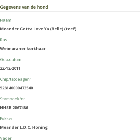
Gegevens van de hond
Naam
Meander Gotta Love Ya (Belle) (teef)
Ras
Weimaraner korthaar
Geb.datum
22-12-2011
Chip/tatoeagenr
528140000473540
Stamboek/nr
NHSB 2867486
Fokker
Meander L.D.C. Honing
Vader