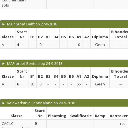
Continentaal II
solo
► MAP proef Delft op 27-9-2018
Start
B honde
Klasse
Nr
B1
B2
B3
B4
B5
B6
A1
A2
Diploma
Totaal
A
4
-
0
-
-
-
-
0
-
Geen
--
► MAP proef Bentelo op 24-9-2018
Start
B honde
Klasse
Nr
B1
B2
B3
B4
B5
B6
A1
A2
Diploma
Totaal
A
6
85
0
-
-
-
-
55
-
Geen
--
► veldwedstrijd St Annaland op 20-9-2018
Start
Klasse
Nr
Plaatsing
Kwalificatie
Kamp.
Aanteken
CAC I.C
9
ret