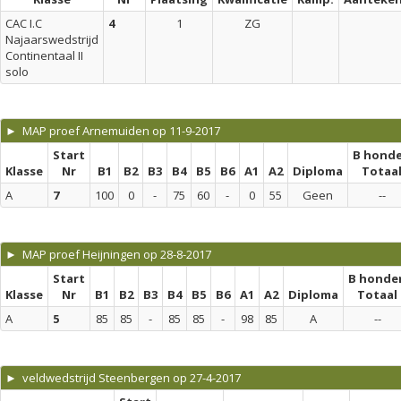
CAC I.C
4
1
ZG
Najaarswedstrijd
Continentaal II
solo
► MAP proef Arnemuiden op 11-9-2017
Start
B hond
Klasse
Nr
B1
B2
B3
B4
B5
B6
A1
A2
Diploma
Totaa
A
7
100
0
-
75
60
-
0
55
Geen
--
► MAP proef Heijningen op 28-8-2017
Start
B honde
Klasse
Nr
B1
B2
B3
B4
B5
B6
A1
A2
Diploma
Totaal
A
5
85
85
-
85
85
-
98
85
A
--
► veldwedstrijd Steenbergen op 27-4-2017