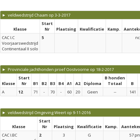
► veldwedstrijd Chaam op 3-3-2017
Start
Klasse
Nr
Plaatsing
Kwalificatie
Kamp.
Aantek
CAC I.C
5
nc
Voorjaarswedstrijd
Continentaal II solo
► Provinciale jachthonden proef Oostvoorne op 18-2-2017
Start
B honden
Klasse
Nr
B1
B2
B3
B4
A1
A2
Diploma
Totaal
B
A
12
71
-
70
-
60
20
Geen
--
141
► veldwedstrijd Omgeving Weert op 9-11-2016
Start
Klasse
Nr
Plaatsing
Kwalificatie
Kamp.
Aanteke
CAC I.BC
2
3
G
57 pn