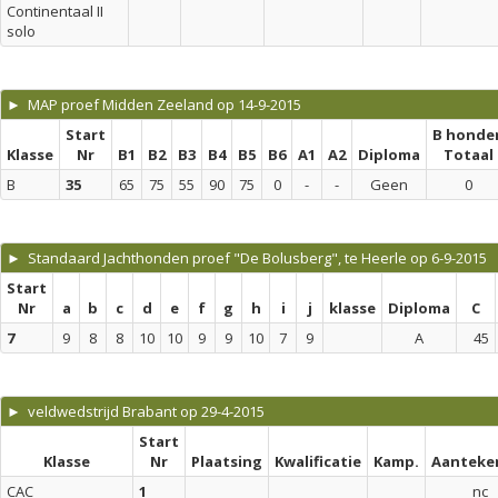
Continentaal II
solo
► MAP proef Midden Zeeland op 14-9-2015
Start
B honde
Klasse
Nr
B1
B2
B3
B4
B5
B6
A1
A2
Diploma
Totaal
B
35
65
75
55
90
75
0
-
-
Geen
0
► Standaard Jachthonden proef "De Bolusberg", te Heerle op 6-9-2015
Start
Nr
a
b
c
d
e
f
g
h
i
j
klasse
Diploma
C
7
9
8
8
10
10
9
9
10
7
9
A
45
► veldwedstrijd Brabant op 29-4-2015
Start
Klasse
Nr
Plaatsing
Kwalificatie
Kamp.
Aanteke
CAC
1
nc