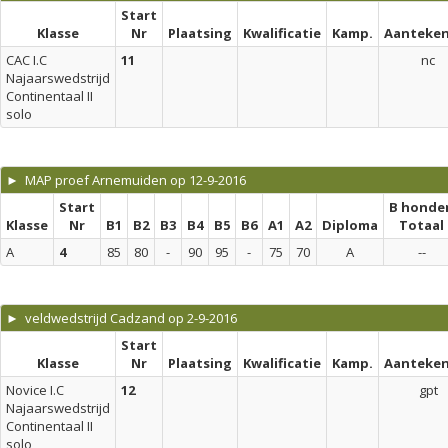
Start
Klasse
Nr
Plaatsing
Kwalificatie
Kamp.
Aanteken
CAC I.C
11
nc
Najaarswedstrijd
Continentaal II
solo
► MAP proef Arnemuiden op 12-9-2016
Start
B honde
Klasse
Nr
B1
B2
B3
B4
B5
B6
A1
A2
Diploma
Totaal
A
4
85
80
-
90
95
-
75
70
A
--
► veldwedstrijd Cadzand op 2-9-2016
Start
Klasse
Nr
Plaatsing
Kwalificatie
Kamp.
Aanteken
Novice I.C
12
gpt
Najaarswedstrijd
Continentaal II
solo