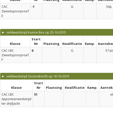
CAC
-1
G
50p
Zweetspoorproef
E
► veldwedstrijd Kuinre Bos op 25-10-2015
Start
Klasse
Nr
Plaatsing
Kwalificatie
Kamp.
Aanteke
CAC I.BC
6
G
57 pt
Zweetspoorproef
F
► veldwedstrijd Ossendrecht op 16-10-2015
Start
Klasse
Nr
Plaatsing
Kwalificatie
Kamp.
Aantek
CAC I.BC
51
el
Apporteerwedstrijd
ter drijfjacht