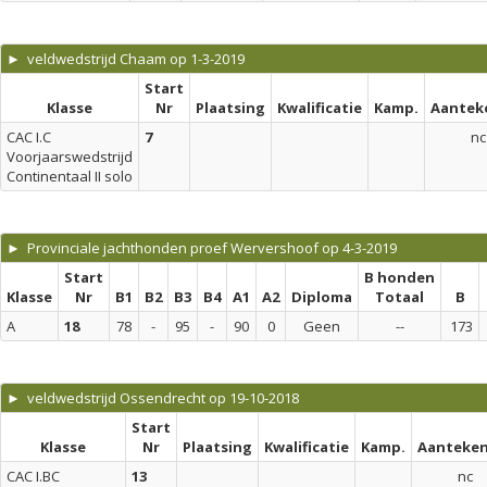
► veldwedstrijd Chaam op 1-3-2019
Start
Klasse
Nr
Plaatsing
Kwalificatie
Kamp.
Aantek
CAC I.C
7
nc
Voorjaarswedstrijd
Continentaal II solo
► Provinciale jachthonden proef Wervershoof op 4-3-2019
Start
B honden
Klasse
Nr
B1
B2
B3
B4
A1
A2
Diploma
Totaal
B
A
18
78
-
95
-
90
0
Geen
--
173
► veldwedstrijd Ossendrecht op 19-10-2018
Start
Klasse
Nr
Plaatsing
Kwalificatie
Kamp.
Aanteken
CAC I.BC
13
nc