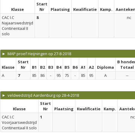
Start
Klasse
Nr
Plaatsing
Kwalificatie
Kamp.
Aanteken
CAC I.C
8
nc
Najaarswedstrijd
Continentaal II
solo
► MAP proef Heijningen op 27-8-2018
Start
B honde
Klasse
Nr
B1
B2
B3
B4
B5
B6
A1
A2
Diploma
Totaal
A
7
85
86
-
95
75
-
85
95
A
--
► veldwedstrijd Aardenburg op 28-4-2018
Start
Klasse
Nr
Plaatsing
Kwalificatie
Kamp.
Aantek
CAC I.C
1
nc
Voorjaarswedstrijd
Continentaal II solo