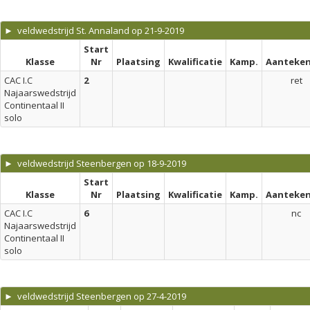
► veldwedstrijd St. Annaland op 21-9-2019
Start
Klasse
Nr
Plaatsing
Kwalificatie
Kamp.
Aanteken
CAC I.C
2
ret
Najaarswedstrijd
Continentaal II
solo
► veldwedstrijd Steenbergen op 18-9-2019
Start
Klasse
Nr
Plaatsing
Kwalificatie
Kamp.
Aanteken
CAC I.C
6
nc
Najaarswedstrijd
Continentaal II
solo
► veldwedstrijd Steenbergen op 27-4-2019