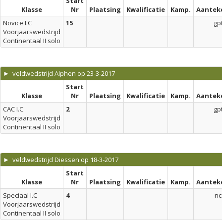
Start
Klasse
Nr
Plaatsing
Kwalificatie
Kamp.
Aantek
Novice I.C
15
gp
Voorjaarswedstrijd
Continentaal II solo
► veldwedstrijd Alphen op 23-3-2017
Start
Klasse
Nr
Plaatsing
Kwalificatie
Kamp.
Aantek
CAC I.C
2
gp
Voorjaarswedstrijd
Continentaal II solo
► veldwedstrijd Diessen op 18-3-2017
Start
Klasse
Nr
Plaatsing
Kwalificatie
Kamp.
Aantek
Speciaal I.C
4
nc
Voorjaarswedstrijd
Continentaal II solo