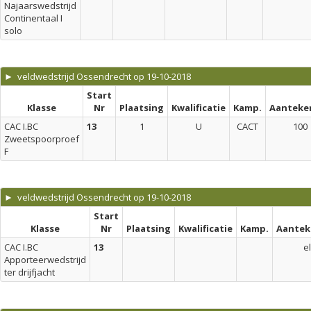
Najaarswedstrijd
Continentaal I
solo
► veldwedstrijd Ossendrecht op 19-10-2018
Start
Klasse
Nr
Plaatsing
Kwalificatie
Kamp.
Aanteke
CAC I.BC
13
1
U
CACT
100
Zweetspoorproef
F
► veldwedstrijd Ossendrecht op 19-10-2018
Start
Klasse
Nr
Plaatsing
Kwalificatie
Kamp.
Aantek
CAC I.BC
13
el
Apporteerwedstrijd
ter drijfjacht