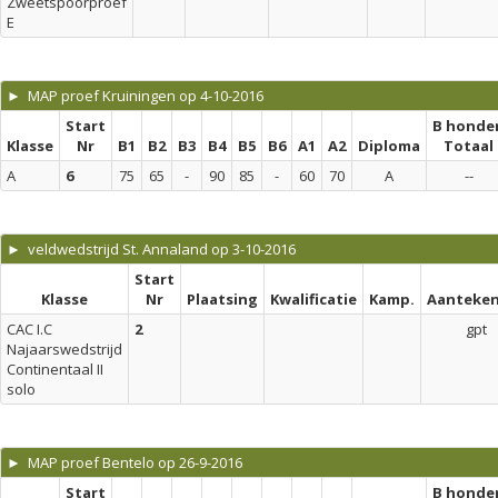
Zweetspoorproef
E
► MAP proef Kruiningen op 4-10-2016
Start
B honde
Klasse
Nr
B1
B2
B3
B4
B5
B6
A1
A2
Diploma
Totaal
A
6
75
65
-
90
85
-
60
70
A
--
► veldwedstrijd St. Annaland op 3-10-2016
Start
Klasse
Nr
Plaatsing
Kwalificatie
Kamp.
Aanteken
CAC I.C
2
gpt
Najaarswedstrijd
Continentaal II
solo
► MAP proef Bentelo op 26-9-2016
Start
B honde