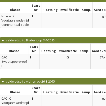
Start
Klasse
Nr
Plaatsing
Kwalificatie
Kamp.
Aantek
Novice I.C
1
gp
Voorjaarswedstrijd
Continentaal II solo
► veldwedstrijd Brabant op 7-4-2015
Start
Klasse
Nr
Plaatsing
Kwalificatie
Kamp.
Aanteke
CAC I
1
G
57p
Zweetspoorproef
F
► veldwedstrijd Alphen op 26-3-2015
Start
Klasse
Nr
Plaatsing
Kwalificatie
Kamp.
Aantek
CAC I.C
1
gp
Voorjaarswedstrijd