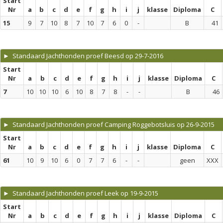
Start
Nr
a
b
c
d
e
f
g
h
i
j
klasse
Diploma
C
15
9
7
10
8
7
10
7
6
0
-
B
41
► Standaard Jachthonden proef Beesd op 29-7-2016
Start
Nr
a
b
c
d
e
f
g
h
i
j
klasse
Diploma
C
7
10
10
10
6
10
8
7
8
-
-
B
46
► Standaard Jachthonden proef Camping Roggebotsluis op 26-9-2015
Start
Nr
a
b
c
d
e
f
g
h
i
j
klasse
Diploma
C
61
10
9
10
6
0
7
7
6
-
-
geen
XXX
► Standaard Jachthonden proef Leek op 19-9-2015
Start
Nr
a
b
c
d
e
f
g
h
i
j
klasse
Diploma
C