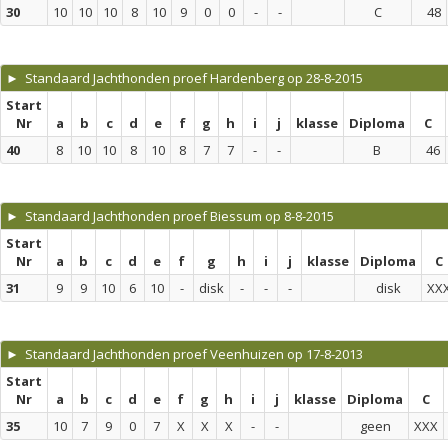
30
10
10
10
8
10
9
0
0
-
-
C
48
► Standaard Jachthonden proef Hardenberg op 28-8-2015
Start
Nr
a
b
c
d
e
f
g
h
i
j
klasse
Diploma
C
40
8
10
10
8
10
8
7
7
-
-
B
46
► Standaard Jachthonden proef Biessum op 8-8-2015
Start
Nr
a
b
c
d
e
f
g
h
i
j
klasse
Diploma
C
31
9
9
10
6
10
-
disk
-
-
-
disk
XX
► Standaard Jachthonden proef Veenhuizen op 17-8-2013
Start
Nr
a
b
c
d
e
f
g
h
i
j
klasse
Diploma
C
35
10
7
9
0
7
X
X
X
-
-
geen
XXX