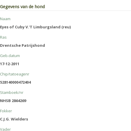
Gegevens van de hond
Naam
Eyes of Cuby V.'T Limburgsland (reu)
Ras
Drentsche Patrijshond
Geb.datum
17-12-2011
Chip/tatoeagenr
528140000472404
Stamboek/nr
NHSB 2864269
Fokker
C.J.G. Wielders
Vader