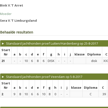
Bink V.'T Arret
Moeder
Sera V.'T Limburgsland
Behaalde resultaten
► Standaard Jachthonden proef Lutten/Hardenberg op 25-8-2017
Start
Nr
a
b
c
d
e
f
g
h
i
j
klasse
Diploma
C
21
-
-
10
6
8
6
DISK
-
-
-
disk
XX
► Standaard Jachthonden proef Veendam op 5-8-2017
Start
Nr
a
b
c
d
e
f
g
h
i
j
klasse
Diploma
C
2
9
8
10
6
6
10
8
0
-
-
C
39