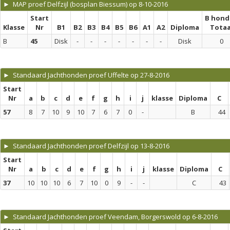
► MAP proef Delfzijl (bosplan Biessum) op 8-10-2016
Start
B hond
Klasse
Nr
B1
B2
B3
B4
B5
B6
A1
A2
Diploma
Totaa
B
45
Disk
-
-
-
-
-
-
-
Disk
0
► Standaard Jachthonden proef Uffelte op 27-8-2016
Start
Nr
a
b
c
d
e
f
g
h
i
j
klasse
Diploma
C
57
8
7
10
9
10
7
6
7
0
-
B
44
► Standaard Jachthonden proef Delfzijl op 13-8-2016
Start
Nr
a
b
c
d
e
f
g
h
i
j
klasse
Diploma
C
37
10
10
10
6
7
10
0
9
-
-
C
43
► Standaard Jachthonden proef Veendam, Borgerswold op 6-8-2016