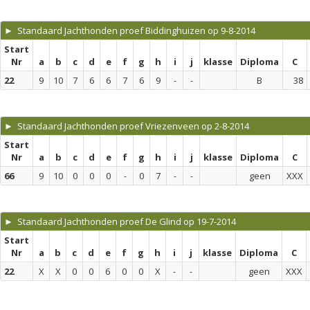
► Standaard Jachthonden proef Biddinghuizen op 9-8-2014
Start
Nr
a
b
c
d
e
f
g
h
i
j
klasse
Diploma
C
22
9
10
7
6
6
7
6
9
-
-
B
38
► Standaard Jachthonden proef Vriezenveen op 2-8-2014
Start
Nr
a
b
c
d
e
f
g
h
i
j
klasse
Diploma
C
66
9
10
0
0
0
-
0
7
-
-
geen
XXX
► Standaard Jachthonden proef De Glind op 19-7-2014
Start
Nr
a
b
c
d
e
f
g
h
i
j
klasse
Diploma
C
22
X
X
0
0
6
0
0
X
-
-
geen
XXX