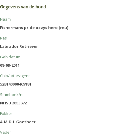
Gegevens van de hond
Naam
Fishermans pride ozzys hero (reu)
Ras
Labrador Retriever
Geb.datum
08-09-2011
Chip/tatoeagenr
528140000469181
Stamboek/nr
NHSB 2853872
Fokker
A.M.D.I. Goetheer
Vader