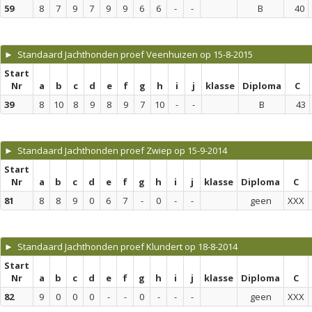
59
8
7
9
7
9
9
6
6
-
-
B
40
► Standaard Jachthonden proef Veenhuizen op 15-8-2015
Start
Nr
a
b
c
d
e
f
g
h
i
j
klasse
Diploma
C
39
8
10
8
9
8
9
7
10
-
-
B
43
► Standaard Jachthonden proef Zwiep op 15-9-2014
Start
Nr
a
b
c
d
e
f
g
h
i
j
klasse
Diploma
C
81
8
8
9
0
6
7
-
0
-
-
geen
XXX
► Standaard Jachthonden proef Klundert op 18-8-2014
Start
Nr
a
b
c
d
e
f
g
h
i
j
klasse
Diploma
C
82
9
0
0
0
-
-
0
-
-
-
geen
XXX