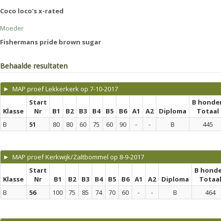
Coco loco's x-rated
Moeder
Fishermans pride brown sugar
Behaalde resultaten
► MAP proef Lekkerkerk op 7-10-2017
Start
B honde
Klasse
Nr
B1
B2
B3
B4
B5
B6
A1
A2
Diploma
Totaal
B
51
80
80
60
75
60
90
-
-
B
445
► MAP proef Kerkwijk/Zaltbommel op 8-9-2017
Start
B hond
Klasse
Nr
B1
B2
B3
B4
B5
B6
A1
A2
Diploma
Totaa
B
56
100
75
85
74
70
60
-
-
B
464