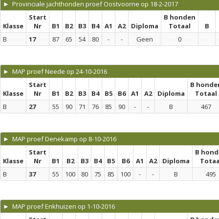
► Provinciale jachthonden proef Oostvoorne op 18-2-2017
Start
B honden
Klasse
Nr
B1
B2
B3
B4
A1
A2
Diploma
Totaal
B
B
17
87
65
54
80
-
-
Geen
0
► MAP proef Neede op 24-10-2016
Start
B honde
Klasse
Nr
B1
B2
B3
B4
B5
B6
A1
A2
Diploma
Totaal
B
27
55
90
71
76
85
90
-
-
B
467
► MAP proef Denekamp op 8-10-2016
Start
B hond
Klasse
Nr
B1
B2
B3
B4
B5
B6
A1
A2
Diploma
Totaa
B
37
55
100
80
75
85
100
-
-
B
495
► MAP proef Enkhuizen op 1-10-2016