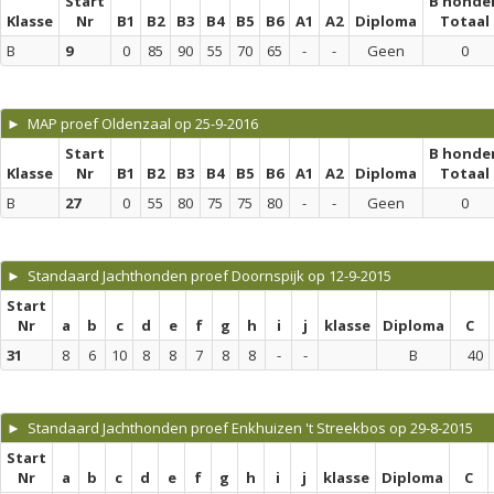
Start
B honde
Klasse
Nr
B1
B2
B3
B4
B5
B6
A1
A2
Diploma
Totaal
B
9
0
85
90
55
70
65
-
-
Geen
0
► MAP proef Oldenzaal op 25-9-2016
Start
B honde
Klasse
Nr
B1
B2
B3
B4
B5
B6
A1
A2
Diploma
Totaal
B
27
0
55
80
75
75
80
-
-
Geen
0
► Standaard Jachthonden proef Doornspijk op 12-9-2015
Start
Nr
a
b
c
d
e
f
g
h
i
j
klasse
Diploma
C
31
8
6
10
8
8
7
8
8
-
-
B
40
► Standaard Jachthonden proef Enkhuizen 't Streekbos op 29-8-2015
Start
Nr
a
b
c
d
e
f
g
h
i
j
klasse
Diploma
C