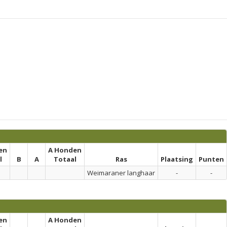
en
A Honden
l
B
A
Totaal
Ras
Plaatsing
Punten
Weimaraner langhaar
-
-
en
A Honden