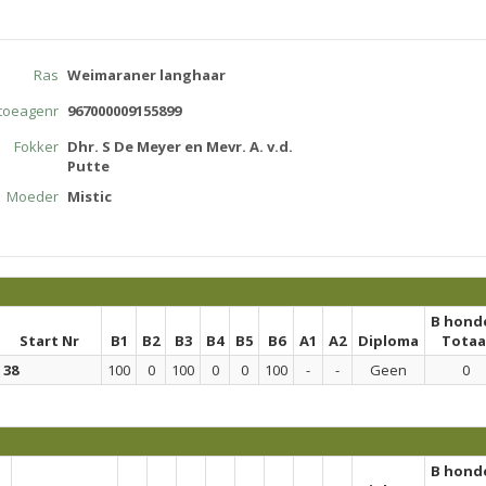
Ras
Weimaraner langhaar
atoeagenr
967000009155899
Fokker
Dhr. S De Meyer en Mevr. A. v.d.
Putte
Moeder
Mistic
B hond
Start Nr
B1
B2
B3
B4
B5
B6
A1
A2
Diploma
Totaa
38
100
0
100
0
0
100
-
-
Geen
0
B hond