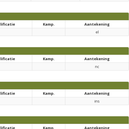
ificatie
Kamp.
Aantekening
el
ificatie
Kamp.
Aantekening
nc
ificatie
Kamp.
Aantekening
ins
ificatie
Kamp.
Aantekening