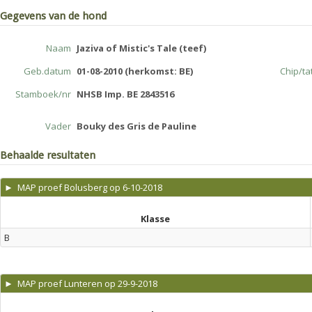
Gegevens van de hond
Naam
Jaziva of Mistic's Tale (teef)
Geb.datum
01-08-2010 (herkomst: BE)
Chip/t
Stamboek/nr
NHSB Imp. BE 2843516
Vader
Bouky des Gris de Pauline
Behaalde resultaten
► MAP proef Bolusberg op 6-10-2018
Klasse
B
► MAP proef Lunteren op 29-9-2018