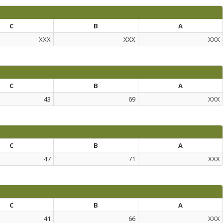
C
B
A
XXX
XXX
XXX
C
B
A
43
69
XXX
C
B
A
47
71
XXX
C
B
A
41
66
XXX