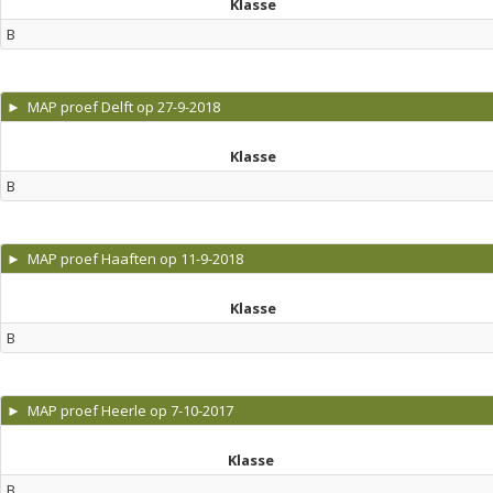
Klasse
B
► MAP proef Delft op 27-9-2018
Klasse
B
► MAP proef Haaften op 11-9-2018
Klasse
B
► MAP proef Heerle op 7-10-2017
Klasse
B