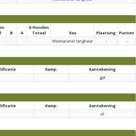
en
A Honden
l
B
A
Totaal
Ras
Plaatsing
Punten
Weimaraner langhaar
-
-
ificatie
Kamp.
Aantekening
gpt
ificatie
Kamp.
Aantekening
el