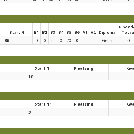
B hond
Start Nr
B1
B2
B3
B4
B5
B6
A1
A2
Diploma
Totaa
36
0
0
55
0
70
0
-
-
Geen
0
Start Nr
Plaatsing
Kwal
13
Start Nr
Plaatsing
Kwal
3