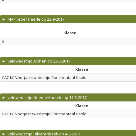
► MAP proef Heerle op 23-9-2017
Klasse
B
► veldwedstrijd Alphen op 23-3-2017
Klasse
CAC I.C Voorjaarswedstrijd Continentaal II solo
► veldwedstrijd Neede/Markelo op 11-3-2017
Klasse
CAC I.C Voorjaarswedstrijd Continentaal II solo
► veldwedstrijd Hilvarenbeek op 4-3-2017