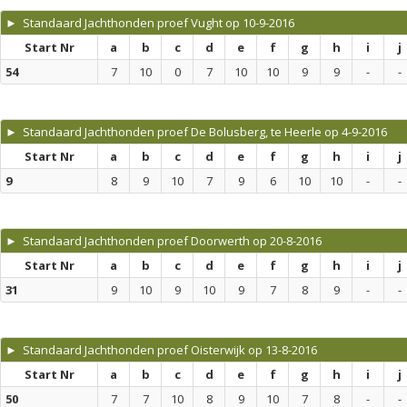
► Standaard Jachthonden proef Vught op 10-9-2016
Start Nr
a
b
c
d
e
f
g
h
i
j
54
7
10
0
7
10
10
9
9
-
-
► Standaard Jachthonden proef De Bolusberg, te Heerle op 4-9-2016
Start Nr
a
b
c
d
e
f
g
h
i
j
9
8
9
10
7
9
6
10
10
-
-
► Standaard Jachthonden proef Doorwerth op 20-8-2016
Start Nr
a
b
c
d
e
f
g
h
i
j
31
9
10
9
10
9
7
8
9
-
-
► Standaard Jachthonden proef Oisterwijk op 13-8-2016
Start Nr
a
b
c
d
e
f
g
h
i
j
50
7
7
10
8
9
10
7
8
-
-