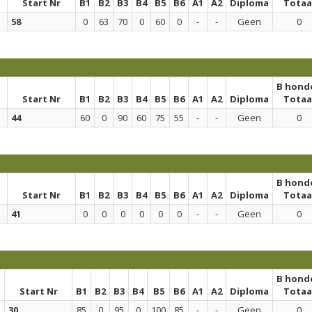
Start Nr
B1
B2
B3
B4
B5
B6
A1
A2
Diploma
Totaa
58
0
63
70
0
60
0
-
-
Geen
0
B hond
Start Nr
B1
B2
B3
B4
B5
B6
A1
A2
Diploma
Totaa
44
60
0
90
60
75
55
-
-
Geen
0
B hond
Start Nr
B1
B2
B3
B4
B5
B6
A1
A2
Diploma
Totaa
41
0
0
0
0
0
0
-
-
Geen
0
B hond
Start Nr
B1
B2
B3
B4
B5
B6
A1
A2
Diploma
Totaa
30
85
0
95
0
100
85
-
-
Geen
0