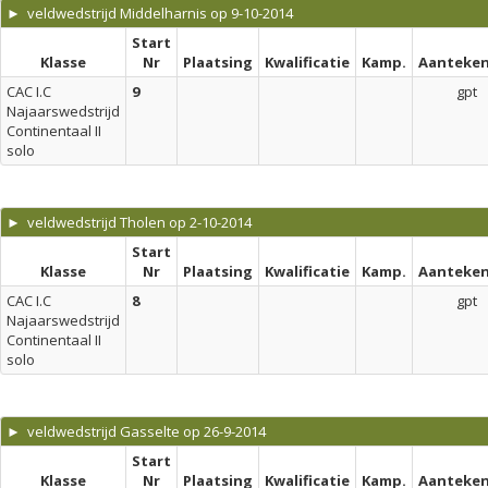
► veldwedstrijd Middelharnis op 9-10-2014
Start
Klasse
Nr
Plaatsing
Kwalificatie
Kamp.
Aanteken
CAC I.C
9
gpt
Najaarswedstrijd
Continentaal II
solo
► veldwedstrijd Tholen op 2-10-2014
Start
Klasse
Nr
Plaatsing
Kwalificatie
Kamp.
Aanteken
CAC I.C
8
gpt
Najaarswedstrijd
Continentaal II
solo
► veldwedstrijd Gasselte op 26-9-2014
Start
Klasse
Nr
Plaatsing
Kwalificatie
Kamp.
Aanteken