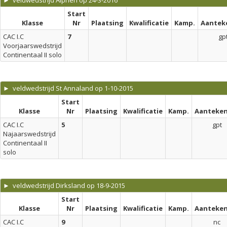
► veldwedstrijd Alphen op 24-3-2016
Start
Klasse
Nr
Plaatsing
Kwalificatie
Kamp.
Aantek
CAC I.C
7
gp
Voorjaarswedstrijd
Continentaal II solo
► veldwedstrijd St Annaland op 1-10-2015
Start
Klasse
Nr
Plaatsing
Kwalificatie
Kamp.
Aanteken
CAC I.C
5
gpt
Najaarswedstrijd
Continentaal II
solo
► veldwedstrijd Dirksland op 18-9-2015
Start
Klasse
Nr
Plaatsing
Kwalificatie
Kamp.
Aanteken
CAC I.C
9
nc