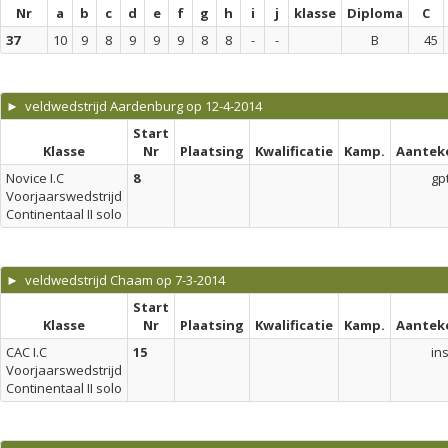
Nr
a
b
c
d
e
f
g
h
i
j
klasse
Diploma
C
37
10
9
8
9
9
9
8
8
-
-
B
45
► veldwedstrijd Aardenburg op 12-4-2014
Start
Klasse
Nr
Plaatsing
Kwalificatie
Kamp.
Aantek
Novice I.C
8
gp
Voorjaarswedstrijd
Continentaal II solo
► veldwedstrijd Chaam op 7-3-2014
Start
Klasse
Nr
Plaatsing
Kwalificatie
Kamp.
Aantek
CAC I.C
15
in
Voorjaarswedstrijd
Continentaal II solo