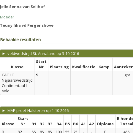
Jelle Senna van Selihof
Moeder
Teuny filia vd Pergenshove
Behaalde resultaten
► veldwedstrijd St. Annaland op 3-10-2016
Start
Klasse
Nr
Plaatsing
Kwalificatie
Kamp.
Aanteken
CAC I.C
9
gpt
Najaarswedstrijd
Continentaal II
solo
► MAP proef Halsteren op 1-10-2016
Start
B hond
Klasse
Nr
B1
B2
B3
B4
B5
B6
A1
A2
Diploma
Totaa
B
37
55
85
85
100
55
75
-
-
B
455