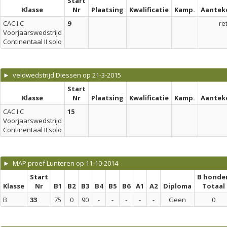
Start
Klasse
Nr
Plaatsing
Kwalificatie
Kamp.
Aantek
CAC I.C
9
re
Voorjaarswedstrijd
Continentaal II solo
► veldwedstrijd Diessen op 21-3-2015
Start
Klasse
Nr
Plaatsing
Kwalificatie
Kamp.
Aantek
CAC I.C
15
Voorjaarswedstrijd
Continentaal II solo
► MAP proef Lunteren op 11-10-2014
Start
B honde
Klasse
Nr
B1
B2
B3
B4
B5
B6
A1
A2
Diploma
Totaal
B
33
75
0
90
-
-
-
-
-
Geen
0