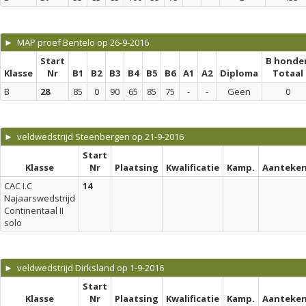
► MAP proef Bentelo op 26-9-2016
Start
B honde
Klasse
Nr
B1
B2
B3
B4
B5
B6
A1
A2
Diploma
Totaal
B
28
85
0
90
65
85
75
-
-
Geen
0
► veldwedstrijd Steenbergen op 21-9-2016
Start
Klasse
Nr
Plaatsing
Kwalificatie
Kamp.
Aanteken
CAC I.C
14
Najaarswedstrijd
Continentaal II
solo
► veldwedstrijd Dirksland op 1-9-2016
Start
Klasse
Nr
Plaatsing
Kwalificatie
Kamp.
Aanteken