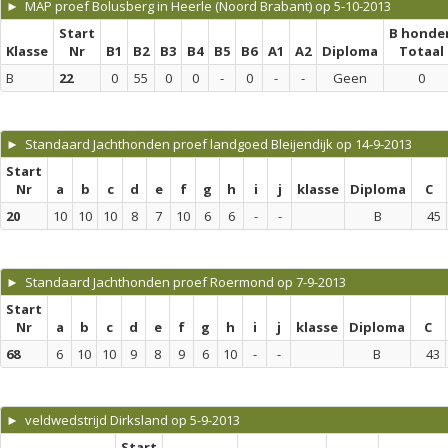
► MAP proef Bolusberg in Heerle (Noord Brabant) op 5-10-2013
Start
B honde
Klasse
Nr
B1
B2
B3
B4
B5
B6
A1
A2
Diploma
Totaal
B
22
0
55
0
0
-
0
-
-
Geen
0
► Standaard Jachthonden proef landgoed Bleijendijk op 14-9-2013
Start
Nr
a
b
c
d
e
f
g
h
i
j
klasse
Diploma
C
20
10
10
10
8
7
10
6
6
-
-
B
45
► Standaard Jachthonden proef Roermond op 7-9-2013
Start
Nr
a
b
c
d
e
f
g
h
i
j
klasse
Diploma
C
68
6
10
10
9
8
9
6
10
-
-
B
43
► veldwedstrijd Dirksland op 5-9-2013
Start