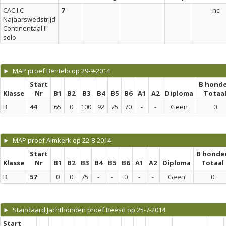
CAC I.C
7
nc
Najaarswedstrijd
Continentaal II
solo
► MAP proef Bentelo op 29-9-2014
Start
B hond
Klasse
Nr
B1
B2
B3
B4
B5
B6
A1
A2
Diploma
Totaa
B
44
65
0
100
92
75
70
-
-
Geen
0
► MAP proef Almkerk op 22-8-2014
Start
B honde
Klasse
Nr
B1
B2
B3
B4
B5
B6
A1
A2
Diploma
Totaal
B
57
0
0
75
-
-
0
-
-
Geen
0
► Standaard Jachthonden proef Beesd op 25-7-2014
Start