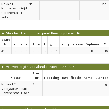
Novice I.C
11
nc
Najaarswedstrijd
Continentaal II
solo
► Standaard Jachthonden proef Beesd op 29-7-2016
Start
Nr
a
b
c
d
e
f
g
h
i
j
klasse
Diploma
C
31
10
10
9
10
9
10
10
8
-
-
B
48
► veldwedstrijd St Annaland (novice) op 2-4-2016
Start
Klasse
Nr
Plaatsing
Kwalificatie
Kamp.
Aantek
Novice I.C
5
gp
Voorjaarswedstrijd
Continentaal II solo