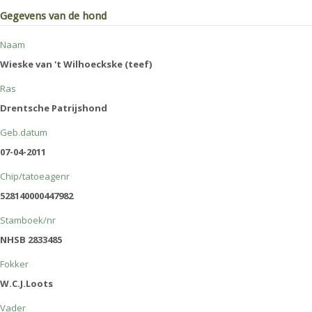
Gegevens van de hond
Naam
Wieske van 't Wilhoeckske (teef)
Ras
Drentsche Patrijshond
Geb.datum
07-04-2011
Chip/tatoeagenr
528140000447982
Stamboek/nr
NHSB 2833485
Fokker
W.C.J.Loots
Vader