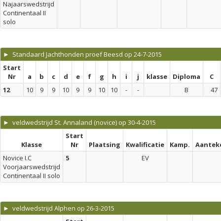
Najaarswedstrijd
Continentaal II
solo
► Standaard Jachthonden proef Beesd op 24-7-2015
Start
Nr
a
b
c
d
e
f
g
h
i
j
klasse
Diploma
C
12
10
9
9
10
9
9
10
10
-
-
B
47
► veldwedstrijd St. Annaland (novice) op 30-4-2015
Start
Klasse
Nr
Plaatsing
Kwalificatie
Kamp.
Aantek
Novice I.C
5
EV
Voorjaarswedstrijd
Continentaal II solo
► veldwedstrijd Alphen op 26-3-2015