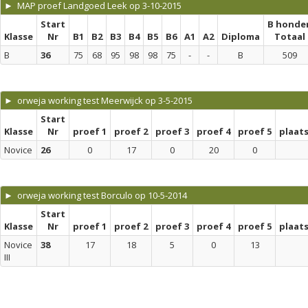
► MAP proef Landgoed Leek op 3-10-2015
Start
B honde
Klasse
Nr
B1
B2
B3
B4
B5
B6
A1
A2
Diploma
Totaal
B
36
75
68
95
98
98
75
-
-
B
509
► orweja working test Meerwijck op 3-5-2015
Start
Klasse
Nr
proef 1
proef 2
proef 3
proef 4
proef 5
plaat
Novice
26
0
17
0
20
0
► orweja working test Borculo op 10-5-2014
Start
Klasse
Nr
proef 1
proef 2
proef 3
proef 4
proef 5
plaat
Novice
38
17
18
5
0
13
III