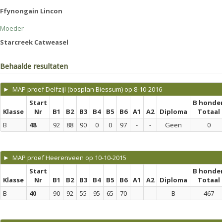
Ffynongain Lincon
Moeder
Starcreek Catweasel
Behaalde resultaten
► MAP proef Delfzijl (bosplan Biessum) op 8-10-2016
Start
B honde
Klasse
Nr
B1
B2
B3
B4
B5
B6
A1
A2
Diploma
Totaal
B
48
92
88
90
0
0
97
-
-
Geen
0
► MAP proef Heerenveen op 10-10-2015
Start
B honde
Klasse
Nr
B1
B2
B3
B4
B5
B6
A1
A2
Diploma
Totaal
B
40
90
92
55
95
65
70
-
-
B
467