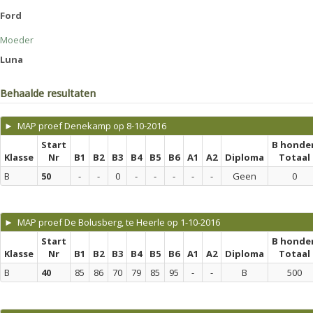
Ford
Moeder
Luna
Behaalde resultaten
► MAP proef Denekamp op 8-10-2016
Start
B honde
Klasse
Nr
B1
B2
B3
B4
B5
B6
A1
A2
Diploma
Totaal
B
50
-
-
0
-
-
-
-
-
Geen
0
► MAP proef De Bolusberg, te Heerle op 1-10-2016
Start
B honde
Klasse
Nr
B1
B2
B3
B4
B5
B6
A1
A2
Diploma
Totaal
B
40
85
86
70
79
85
95
-
-
B
500