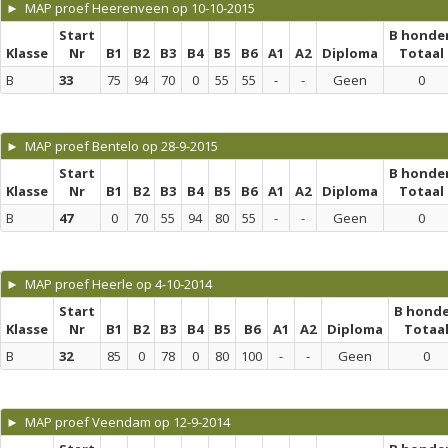
► MAP proef Heerenveen op 10-10-2015
Start
B honde
Klasse
Nr
B1
B2
B3
B4
B5
B6
A1
A2
Diploma
Totaal
B
33
75
94
70
0
55
55
-
-
Geen
0
► MAP proef Bentelo op 28-9-2015
Start
B honde
Klasse
Nr
B1
B2
B3
B4
B5
B6
A1
A2
Diploma
Totaal
B
47
0
70
55
94
80
55
-
-
Geen
0
► MAP proef Heerle op 4-10-2014
Start
B hond
Klasse
Nr
B1
B2
B3
B4
B5
B6
A1
A2
Diploma
Totaa
B
32
85
0
78
0
80
100
-
-
Geen
0
► MAP proef Veendam op 12-9-2014