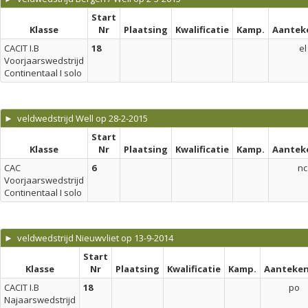
Start
Klasse
Nr
Plaatsing
Kwalificatie
Kamp.
Aantek
CACIT I.B
18
el
Voorjaarswedstrijd
Continentaal I solo
► veldwedstrijd Well op 28-2-2015
Start
Klasse
Nr
Plaatsing
Kwalificatie
Kamp.
Aantek
CAC
6
nc
Voorjaarswedstrijd
Continentaal I solo
► veldwedstrijd Nieuwvliet op 13-9-2014
Start
Klasse
Nr
Plaatsing
Kwalificatie
Kamp.
Aanteken
CACIT I.B
18
po
Najaarswedstrijd