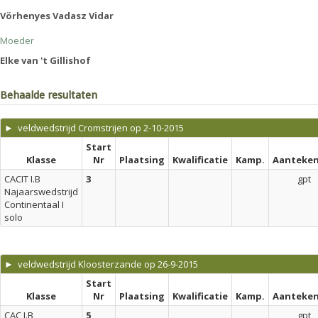
Vörhenyes Vadasz Vidar
Moeder
Elke van 't Gillishof
Behaalde resultaten
► veldwedstrijd Cromstrijen op 2-10-2015
Start
Klasse
Nr
Plaatsing
Kwalificatie
Kamp.
Aanteken
CACIT I.B
3
gpt
Najaarswedstrijd
Continentaal I
solo
► veldwedstrijd Kloosterzande op 26-9-2015
Start
Klasse
Nr
Plaatsing
Kwalificatie
Kamp.
Aanteken
CAC I.B
5
gpt