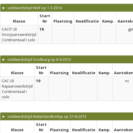
► veldwedstrijd Well op 1-3-2014
Start
Klasse
Nr
Plaatsing
Kwalificatie
Kamp.
Aantek
CACIT I.B
18
gp
Voorjaarswedstrijd
Continentaal I solo
► veldwedstrijd Oostburg op 6-9-2013
Start
Klasse
Nr
Plaatsing
Kwalificatie
Kamp.
Aanteken
CAC I.B
19
nc
Najaarswedstrijd
Continentaal I
solo
► veldwedstrijd Waterlandkerkje op 31-8-2013
Start
Klasse
Nr
Plaatsing
Kwalificatie
Kamp.
Aanteken