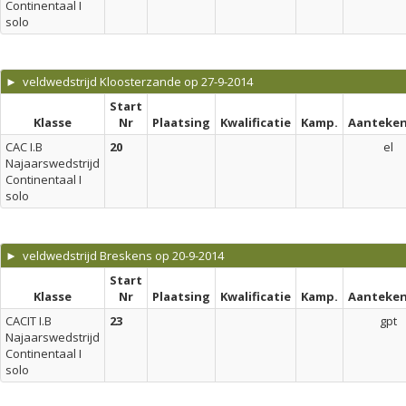
Continentaal I
solo
► veldwedstrijd Kloosterzande op 27-9-2014
Start
Klasse
Nr
Plaatsing
Kwalificatie
Kamp.
Aanteken
CAC I.B
20
el
Najaarswedstrijd
Continentaal I
solo
► veldwedstrijd Breskens op 20-9-2014
Start
Klasse
Nr
Plaatsing
Kwalificatie
Kamp.
Aanteken
CACIT I.B
23
gpt
Najaarswedstrijd
Continentaal I
solo