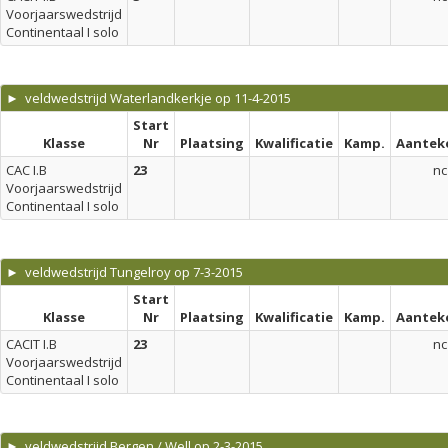
Voorjaarswedstrijd
Continentaal I solo
► veldwedstrijd Waterlandkerkje op 11-4-2015
Start
Klasse
Nr
Plaatsing
Kwalificatie
Kamp.
Aantek
CAC I.B
23
nc
Voorjaarswedstrijd
Continentaal I solo
► veldwedstrijd Tungelroy op 7-3-2015
Start
Klasse
Nr
Plaatsing
Kwalificatie
Kamp.
Aantek
CACIT I.B
23
nc
Voorjaarswedstrijd
Continentaal I solo
► veldwedstrijd Bergen / Well op 2-3-2015