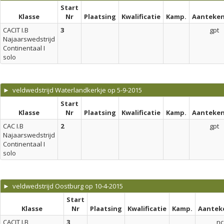
Start
Klasse
Nr
Plaatsing
Kwalificatie
Kamp.
Aanteken
CACIT I.B
3
gpt
Najaarswedstrijd
Continentaal I
solo
► veldwedstrijd Waterlandkerkje op 5-9-2015
Start
Klasse
Nr
Plaatsing
Kwalificatie
Kamp.
Aanteken
CAC I.B
2
gpt
Najaarswedstrijd
Continentaal I
solo
► veldwedstrijd Oostburg op 10-4-2015
Start
Klasse
Nr
Plaatsing
Kwalificatie
Kamp.
Aantek
CACIT I.B
3
nc