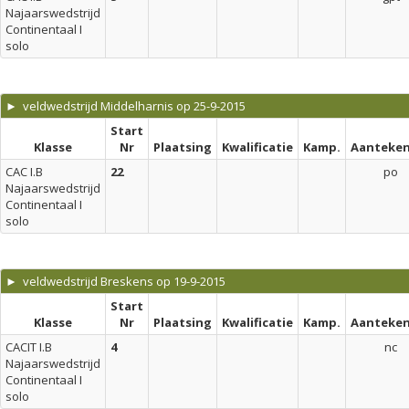
Najaarswedstrijd
Continentaal I
solo
► veldwedstrijd Middelharnis op 25-9-2015
Start
Klasse
Nr
Plaatsing
Kwalificatie
Kamp.
Aanteken
CAC I.B
22
po
Najaarswedstrijd
Continentaal I
solo
► veldwedstrijd Breskens op 19-9-2015
Start
Klasse
Nr
Plaatsing
Kwalificatie
Kamp.
Aanteken
CACIT I.B
4
nc
Najaarswedstrijd
Continentaal I
solo